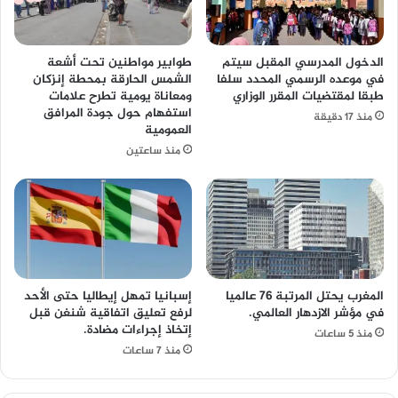
الدخول المدرسي المقبل سیتم
طوابير مواطنين تحت أشعة
في موعده الرسمي المحدد سلفا
الشمس الحارقة بمحطة إنزكان
طبقا لمقتضیات المقرر الوزاري
ومعاناة يومية تطرح علامات
استفهام حول جودة المرافق
منذ 17 دقيقة
العمومية
منذ ساعتين
المغرب يحتل المرتبة 76 عالميا
إسبانيا تمهل إيطاليا حتى الأحد
في مؤشر الازدهار العالمي.
لرفع تعليق اتفاقية شنغن قبل
إتخاذ إجراءات مضادة.
منذ 5 ساعات
منذ 7 ساعات