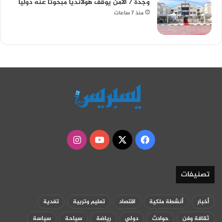
وجدة / الأمن يوقف هولانديا مبحوثا عنه دوليا
منذ 7 ساعات
‫X
فيسبوك
‫YouTube
انستقرام
تصنيفات
أخبار
أنشطة ملكية
اقتصاد
تعليم وتربية
تغدية
ثقافة وفن
حوادث
دولي
رياضة
سياحة
سياسة