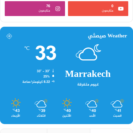
76
0
متابعون
متابعون
Weather صيصثي
33
℃
Marrakech
33º - 33º
25%
8.22 كيلومتر/ساعة
غيوم متفرقة
43
39
40
40
41
℃
℃
℃
℃
℃
السبت
الأحد
الأثنين
الثلاثاء
الأربعاء