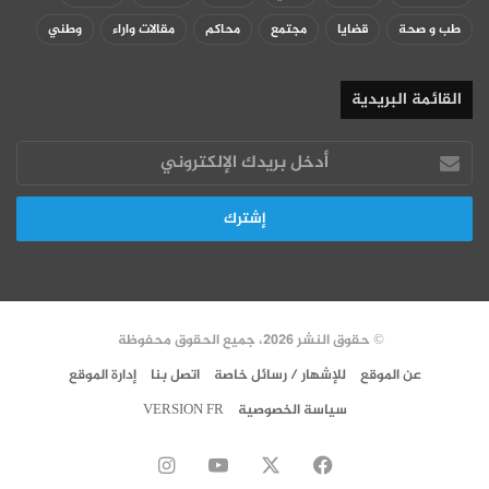
طب و صحة
قضايا
مجتمع
محاكم
مقالات واراء
وطني
القائمة البريدية
أدخل
بريدك
الإلكتروني
© حقوق النشر 2026، جميع الحقوق محفوظة
عن الموقع
للإشهار / رسائل خاصة
اتصل بنا
إدارة الموقع
سياسة الخصوصية
VERSION FR
‫X
فيسبوك
‫YouTube
انستقرام