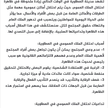
تشهد مدينة العطاوية في الوقت الحالي زيادة ملحوظة في ظاهرة
احتلال الملك العموم، حيث يتم احتلال أماكن عمومية مهمة مثل
الطرقات والأماكن العامة من قبل بعض الأفراد والأعمال، مما يؤثر
على الحياة اليومية للمواطنين ويتسبب في تدهور الملك العام
وانتهاك حقوق المجتمع ككل. سنستكشف في هذا المقال أسباب
هذه الظاهرة وتداعياتها السلبية، بالإضافة إلى سبل التصدي لها.
أسباب احتلال الملك العمومي في العطاوية:
1- عدم وعي المجتمع: يمكن أن يكون تجاهل بعض أفراد المجتمع
لأهمية الملك العام وعدم فهمهم لالتزاماتهم القانونية هو سبب
رئيسي لحدوث هذه الظاهرة.
2- الرغبة في الاستفادة الشخصية: يقوم البعض بالاحتلال لتحقيق
منفعة شخصية، سواء كانت عائدات مادية أو ميزة تجارية.
3- ضعف الرقابة والتأديب: قد ينعدم التأديب الفعال والرقابة
الصارمة من قبل الجهات ذات العلاقة، مما يسهم في استمرار هذه
الظاهرة.
تداعيات احتلال الملك العمومي في العطاوية: