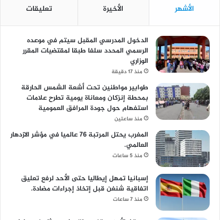
الأشهر
الأخيرة
تعليقات
الدخول المدرسي المقبل سیتم في موعده
الرسمي المحدد سلفا طبقا لمقتضیات المقرر
الوزاري
منذ 17 دقيقة
طوابير مواطنين تحت أشعة الشمس الحارقة
بمحطة إنزكان ومعاناة يومية تطرح علامات
استفهام حول جودة المرافق العمومية
منذ ساعتين
المغرب يحتل المرتبة 76 عالميا في مؤشر الازدهار
العالمي.
منذ 5 ساعات
إسبانيا تمهل إيطاليا حتى الأحد لرفع تعليق
اتفاقية شنغن قبل إتخاذ إجراءات مضادة.
منذ 7 ساعات