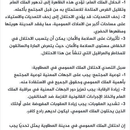
1- انحلال الملك العام: تؤدي هذه الظاهرة إلى تدهور الملك العام
وتقليل الفرص المتاحة للاستمتاع به من قبل المجتمع بأكمله.
2- زحف التعديات: قد يؤدي الاحتلال إلى زحف التعديات والاستيلاء
على مساحات أكبر من الاملاك العمومية، مما يفقد المدينة هويتها
ومظهرها الحضري.
3- تأثيرات على السلامة والأمان: يمكن أن يتسبب الاحتلال في
انخفاض مستوى السلامة والأمان، حيث يتعرض المارة والسائقون
للمخاطر والعراقيل التي تنشأ عن هذا الاحتلال.
سبل التصدي لاحتلال الملك العمومي في العطاوية:
1- توعية المجتمع: يجب على الجهات المعنية توعية المجتمع
بأهمية الملك العمومي وحقوق الجميع في الاستفادة منه.
2- زيادة الرقابة: يجب تعزيز دور الجهات المعنية في مراقبة الملك
العام واتخاذ الإجراءات القانونية اللازمة ضد المخالفين.
3- تشديد العقوبات: يجب زيادة العقوبات المفروضة على أولئك
الذين يحتلون الملك العمومي، ليكون لديهم رادع كافٍ.
إن احتلال الملك العمومي في مدينة العطاوية يمثل تحديًا يجب