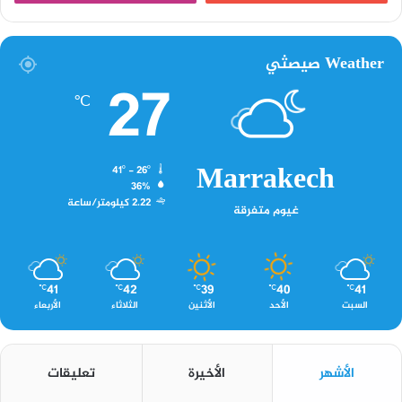
Weather صيصثي
27
℃
Marrakech
41º - 26º
36%
2.22 كيلومتر/ساعة
غيوم متفرقة
41
42
39
40
41
℃
℃
℃
℃
℃
السبت
الأحد
الأثنين
الثلاثاء
الأربعاء
الأشهر
الأخيرة
تعليقات