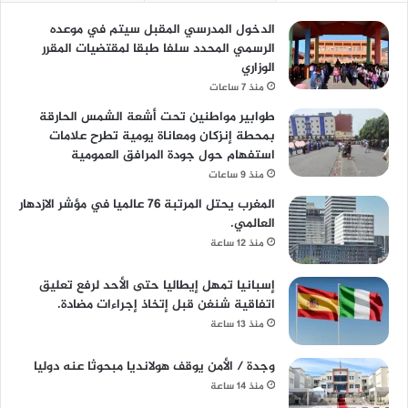
الدخول المدرسي المقبل سیتم في موعده
الرسمي المحدد سلفا طبقا لمقتضیات المقرر
الوزاري
منذ 7 ساعات
طوابير مواطنين تحت أشعة الشمس الحارقة
بمحطة إنزكان ومعاناة يومية تطرح علامات
استفهام حول جودة المرافق العمومية
منذ 9 ساعات
المغرب يحتل المرتبة 76 عالميا في مؤشر الازدهار
العالمي.
منذ 12 ساعة
إسبانيا تمهل إيطاليا حتى الأحد لرفع تعليق
اتفاقية شنغن قبل إتخاذ إجراءات مضادة.
منذ 13 ساعة
وجدة / الأمن يوقف هولانديا مبحوثا عنه دوليا
منذ 14 ساعة