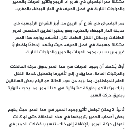
مشكلة ممر الباصواي في شارع أم الربيع وتأثير العربات والحمير
والدراجات النارية في فصل الصيف في الدار البيضاء بالمغرب.
ممر الباصواي في شارع أم الربيع من أبرز الشوارع الرئيسية في
مدينة الدار البيضاء بالمغرب، وهو يعتبر الطريق المخصص لمرور
الحافلات ووسائل النقل العامة. لكن، للأسف، يواجه هذا الممر
مشكلة جسيمة في فصل الصيف، حيث يشهد ازدحامًا واضطرابًا
غير مبرر بسبب وجود العربات والحمير والدراجات النارية.
أولاً، يُلاحظ أن وجود العربات في هذا الممر يعوق حركة الحافلات
والمركبات العامة، مما يؤدي إلى تأخيرها وتعطيل خدمة النقل
العام للمواطنين. وما يزيد من سوء الحالة هو قيام بعض السائقين
بترك مركباتهم بطريقة عشوائية في هذا الممر، مما يحجب الرؤية
ويعيق حركة السير.
ثانياً، لا يمكن تجاهل تأثير وجود الحمير في هذا الممر، حيث يقوم
بعض أصحاب الحمير بترويضها في هذه المنطقة حتى لو كانت
تعرقل حركة المرور. بالإضافة إلى ذلك، تتسبب فضلات الحمير في