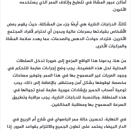
أماكن عبور المشاة في تلطيخ وإتلاف الممر الذي يستخدمه
الآخرون.
ثالثاً، الدراجات النارية هي أيضًا جزء من المشكلة، حيث يقوم بعض
الأشخاص بقيادتها بسرعات عالية وبدون أي احترام لأفراد المجتمع
الآخرين. فتزداد حوادث الدهس والصدمات، مما يهدد سلامة المشاة
والمركبات الأخرى.
من هنا، يدعونا هذا الواقع المزعج إلى ضرورة تدخل السلطات
المحلية لحل هذه الفضيحة. يجب وضع إجراءات صارمة للتحكم في
وجود العربات غير المسموح بها في هذا الممر، وتوفير مساحات
مخصصة لوقوفها بشكل آمن ومنتظم. بالإضافة إلى ذلك، يجب
توعية أصحاب الحمير بإرشادات مرورية صارمة لمنع تجوالها في
هذه المنطقة. وبالنسبة للدراجات النارية، يجب مراقبة وتطبيق
السرعة المسموح بها ومعاقبة المخالفين.
في النهاية، تحسين حالة ممر الباصواي في شارع أم الربيع في
الدار البيضاء يعتمد على تعاون الجميع والالتزام بقواعد المرور. إذا