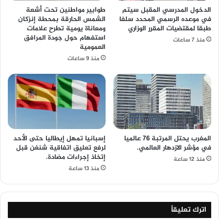
الدخول المدرسي المقبل سیتم
طوابير مواطنين تحت أشعة
في موعده الرسمي المحدد سلفا
الشمس الحارقة بمحطة إنزكان
طبقا لمقتضیات المقرر الوزاري
ومعاناة يومية تطرح علامات
استفهام حول جودة المرافق
منذ 7 ساعات
العمومية
منذ 9 ساعات
المغرب يحتل المرتبة 76 عالميا
إسبانيا تمهل إيطاليا حتى الأحد
في مؤشر الازدهار العالمي.
لرفع تعليق اتفاقية شنغن قبل
إتخاذ إجراءات مضادة.
منذ 12 ساعة
منذ 13 ساعة
اترك تعليقاً