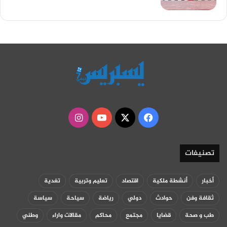
‫X
فيسبوك
‫YouTube
انستقرام
تصنيفات
أخبار
أنشطة ملكية
اقتصاد
تعليم وتربية
تغدية
ثقافة وفن
حوادث
دولي
رياضة
سياحة
سياسة
طب و صحة
قضايا
مجتمع
محاكم
مقالات واراء
وطني