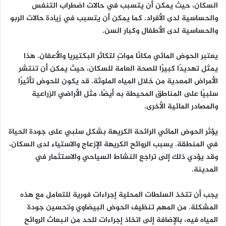
السكان، حيث يمكن أن يتسبب في حالات اضطراب التنفس
والحساسية لدى الأفراد. كما يمكن أن يتسبب في زيادة حالات الربو
والحساسية لدى الأطفال وكبار السن.
يعتبر الحوض المائي مكانًا مواتٍ لتكاثر البكتيريا والأعفان. هذا
يمثل تهديدًا كبيرًا للصحة العامة للسكان، حيث يمكن أن تنتشر
الأمراض المعدية من خلال المياه الملوثة. قد يكون للحوض تأثيرًا
سلبيًا على المناطق المحيطة به أيضًا، مثل الأراضي الزراعية
والمصادر المائية الأخرى.
يؤثر الحوض المائي الرائحة الكريهة بشكل سلبي على جودة الحياة
في المنطقة. يسبب الروائح الكريهة الإزعاج والاستياء لدى السكان،
وقد يؤدي ذلك إلى تراجع النشاط السياحي والاستثمار في
المدينة.
يجب أن تتخذ السلطات المحلية إجراءات فورية للتعامل مع هذه
المشكلة. من المهم تنظيف الحوض البيضاوي وتحسين جودة
المياه فيه، بالإضافة إلى اتخاذ إجراءات للحد من انبعاث الروائح