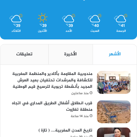
39
39
39
40
41
℃
℃
℃
℃
℃
الجمعة
السبت
الأحد
الأثنين
الثلاثاء
الأشهر
الأخيرة
تعليقات
مندوبية المقاومة بأكادير والمنظمة المغربية
للكشافة والمرشدات تحتفيان بعيد العرش
المجيد بأنشطة تربوية لترسيخ قيم الوطنية
منذ ساعتين
قرب انطلاق أشغال الطريق المداري في اتجاه
منطقة تغازوت
منذ 14 ساعة
تاريخ المدن المغربية…. ( تازة )