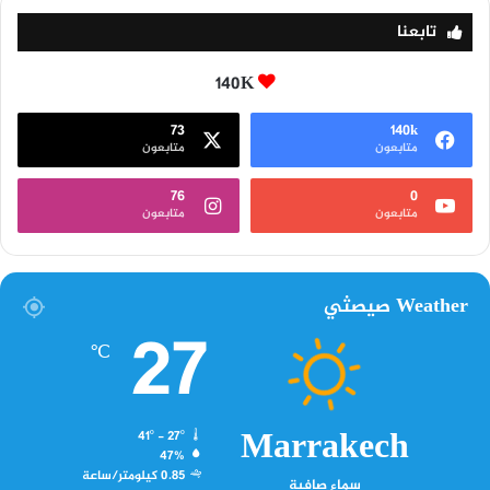
تابعنا
140K
73
140k
متابعون
متابعون
76
0
متابعون
متابعون
Weather صيصثي
27
℃
Marrakech
41º - 27º
47%
0.85 كيلومتر/ساعة
سماء صافية