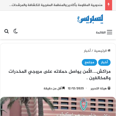
مندوبية المقاومة بأكادير والمنظمة المغربية للكشافة والمرشدات تحتفيان بعيد العرش المجيد بأنشطة تربوية لترسيخ قيم الوطنية
بح
الوضع ا
القائمة
الرئيسية
/
أخبار
أخبار
مجتمع
مراكش….الأمن يواصل حملاته على مروجي المخدرات
والمخالفين .
هيئة التحرير
12/12/2025
أقل من دقيقة