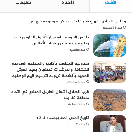
الأشهر
الأخيرة
تعليقات
مجلس السلام يقرر إنشاء قاعدة عسكرية مغربية في غزة.
منذ 32 دقيقة
طقس الجمعة.. استمرار الأجواء الحارة وزخات
مطرية مرتقبة بمرتفعات الأطلس.
منذ ساعتين
مندوبية المقاومة بأكادير والمنظمة المغربية
للكشافة والمرشدات تحتفيان بعيد العرش
المجيد بأنشطة تربوية لترسيخ قيم الوطنية
منذ 5 ساعات
قرب انطلاق أشغال الطريق المداري في اتجاه
منطقة تغازوت
منذ 16 ساعة
تاريخ المدن المغربية…. ( تازة )
منذ 23 ساعة