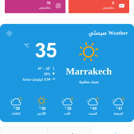
76
0
متابعون
متابعون
Weather صيصثي
35
℃
Marrakech
41º - 33º
25%
2.54 كيلومتر/ساعة
سماء صافية
39
39
39
40
41
℃
℃
℃
℃
℃
الجمعة
السبت
الأحد
الأثنين
الثلاثاء