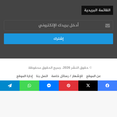
القائمة البريدية
أدخل
بريدك
الإلكتروني
© حقوق النشر 2026، جميع الحقوق محفوظة
عن الموقع
للإشهار / رسائل خاصة
اتصل بنا
إدارة الموقع
سياسة الخصوصية
VERSION FR
فيسبوك
‫X
بينتيريست
ماسنجر
واتساب
تيلقرام
‫X
فيسبوك
‫YouTube
انستقرام
زر