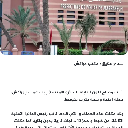
سماح عقيق/ مكتب مراكش
شنت مصالح الامن التابعة للدائرة الامنية 3 بباب غمات بمراكش،
حملة امنية واسعة بتراب نفوذها.
وقد مكنت هذه الحملة، و التي قادها نائب رئيس الدائرة الامنية
الثالثة، من ضبط و حجز 10 دراجات نارية بدون وثائ، كما مكنت