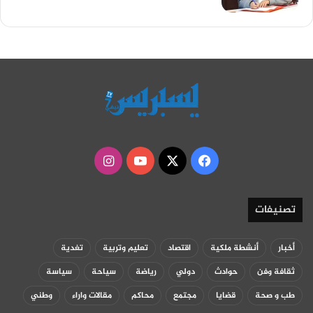
‫X
فيسبوك
‫YouTube
انستقرام
تصنيفات
أخبار
أنشطة ملكية
اقتصاد
تعليم وتربية
تغدية
ثقافة وفن
حوادث
دولي
رياضة
سياحة
سياسة
طب و صحة
قضايا
مجتمع
محاكم
مقالات واراء
وطني