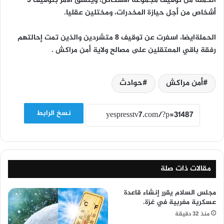
الحملة من توقيف مجموعة الأشخاص، ويتعلق الامر بتوقيف 3
أشخاص من أجل حيازة المخدرات، ومختلين عقليا.
الحملةايضا، اسفرت عن توقيف 8 متشردين والذين تمت إحالتهم
رفقة باقي المعتقلين على مصالح ولاية أمن مراكش .
أمن مراكش
حوادث
نسخ الرابط
مقالات ذات صلة
مجلس السلام يقرر إنشاء قاعدة
عسكرية مغربية في غزة.
منذ 32 دقيقة