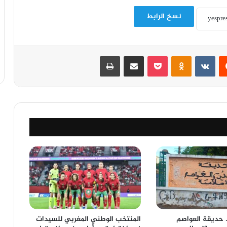
نسخ الرابط
‏Reddit
‏VKontakte
Odnoklassniki
‫Pocket
مشاركة عبر البريد
طباعة
 … حديقة العواصم
المنتخب الوطني المغربي للسيدات