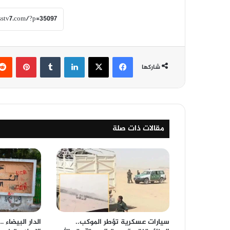
فيسبوك
‫X
لينكدإن
‏Tumblr
بينتيريست
شاركها
مقالات ذات صلة
سيارات عسكرية تؤطر الموكب..
الدار البيضاء