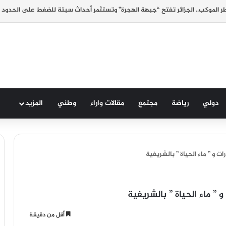
 الموكب.. الجزائر تفتح “جبهة الهجرة” وتستثمر أحداث سبتة للضغط على الحدود 
دولي
رياضة
مجتمع
مقالات واراء
وطني
المزيد
ت و ” ماء الحياة ” بالشريفية
” ماء الحياة ” بالشريفية
أقل من دقيقة