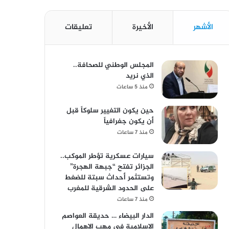
الأشهر
الأخيرة
تعليقات
المجلس الوطني للصحافة..
الذي نريد
منذ 5 ساعات
حين يكون التغيير سلوكاً قبل
أن يكون جغرافياً
منذ 7 ساعات
سيارات عسكرية تؤطر الموكب..
الجزائر تفتح “جبهة الهجرة”
وتستثمر أحداث سبتة للضغط
على الحدود الشرقية للمغرب
منذ 7 ساعات
الدار البيضاء … حديقة العواصم
الإسلامية في مهب الإهمال