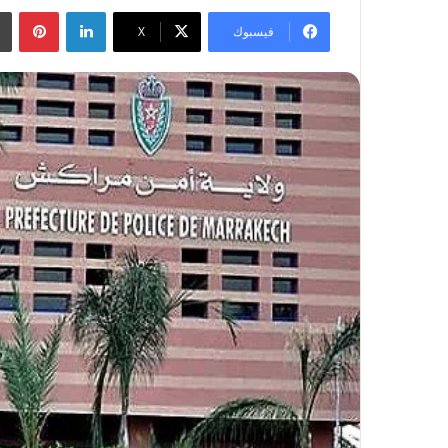
لينكدإن
بينتيريست
فيسبوك
‫X