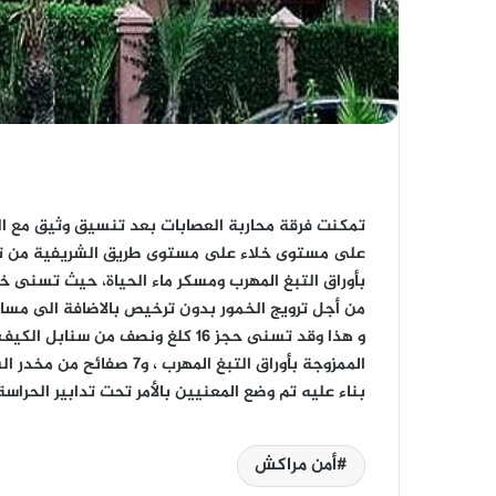
تمكنت فرقة محاربة العصابات بعد تنسيق وثيق مع الن
على مستوى خلاء على مستوى طريق الشريفية من تفكي
بأوراق التبغ المهرب ومسكر ماء الحياة، حيث تسنى 
من أجل ترويج الخمور بدون ترخيص بالاضافة الى مساع
و هذا وقد تسنى حجز 16 كلغ ونصف من سنابل الكيف
الممزوجة بأوراق التبغ المهرب ، و7 صفائح من مخدر الشيرا بلغ وزنها 650 غرام، و20 لتر من مسكر ماء الحياة .
بناء عليه تم وضع المعنيين بالأمر تحت تدابير الحراسة
أمن مراكش