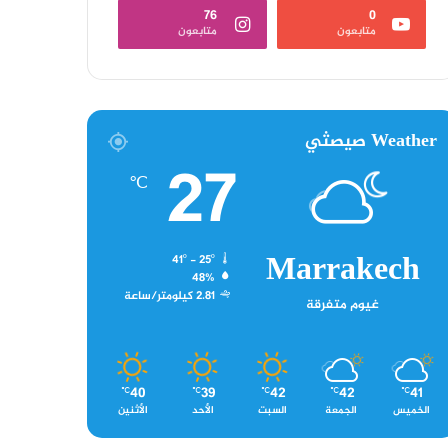
76
0
متابعون
متابعون
Weather صيصثي
27
℃
Marrakech
41º - 25º
48%
2.81 كيلومتر/ساعة
غيوم متفرقة
40
39
42
42
41
℃
℃
℃
℃
℃
الخميس
الجمعة
السبت
الأحد
الأثنين