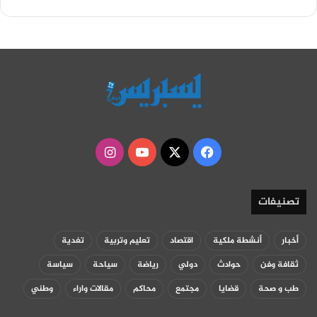
‫X
فيسبوك
‫YouTube
انستقرام
تصنيفات
أخبار
أنشطة ملكية
اقتصاد
تعليم وتربية
تغدية
ثقافة وفن
حوادث
دولي
رياضة
سياحة
سياسة
طب و صحة
قضايا
مجتمع
محاكم
مقالات واراء
وطني