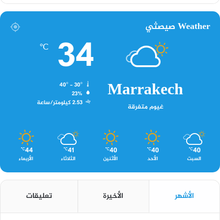
Weather صيصثي
34
℃
Marrakech
40º - 30º
23%
2.53 كيلومتر/ساعة
غيوم متفرقة
44
41
40
40
40
℃
℃
℃
℃
℃
السبت
الأحد
الأثنين
الثلاثاء
الأربعاء
الأشهر
الأخيرة
تعليقات