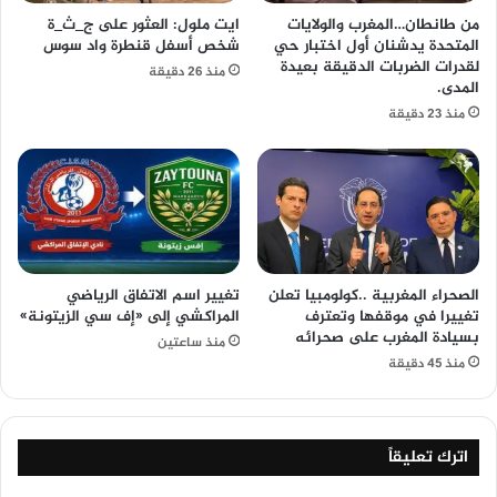
من طانطان…المغرب والولايات
ايت ملول: العثور على ج_ث_ة
المتحدة يدشنان أول اختبار حي
شخص أسفل قنطرة واد سوس
لقدرات الضربات الدقيقة بعيدة
منذ 26 دقيقة
المدى.
منذ 23 دقيقة
الصحراء المغربية ..كولومبيا تعلن
تغيير اسم الاتفاق الرياضي
تغييرا في موقفها وتعترف
المراكشي إلى «إف سي الزيتونة»
بسيادة المغرب على صحرائه
منذ ساعتين
منذ 45 دقيقة
اترك تعليقاً