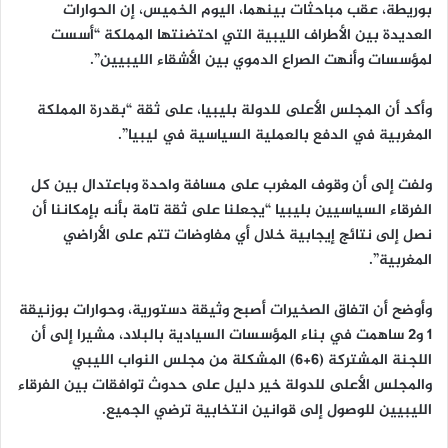
بوريطة، عقب مباحثات بينهما، اليوم الخميس، إن الحوارات
العديدة بين الأطراف الليبية التي احتضنتها المملكة “أسست
لمؤسسات وأنهت الصراع الدموي بين الأشقاء الليبيين”.
وأكد أن المجلس الأعلى للدولة بليبيا، على ثقة “بقدرة المملكة
المغربية في الدفع بالعملية السياسية في ليبيا”.
ولفت إلى أن وقوف المغرب على مسافة واحدة وباعتدال بين كل
الفرقاء السياسيين بليبيا “يجعلنا على ثقة تامة بأنه بإمكاننا أن
نصل إلى نتائج إيجابية خلال أي مفاوضات تتم على الأراضي
المغربية”.
وأوضح أن اتفاق الصخيرات أصبح وثيقة دستورية، وحوارات بوزنيقة
1 و2 ساهمت في بناء المؤسسات السيادية بالبلاد، مشيرا إلى أن
اللجنة المشتركة (6+6) المشكلة من مجلس النواب الليبي
والمجلس الأعلى للدولة خير دليل على حدوث توافقات بين الفرقاء
الليبيين للوصول إلى قوانين انتخابية ترضي الجميع.