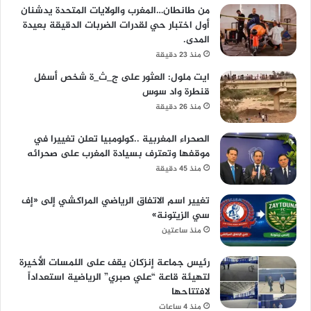
من طانطان…المغرب والولايات المتحدة يدشنان
أول اختبار حي لقدرات الضربات الدقيقة بعيدة
المدى.
منذ 23 دقيقة
ايت ملول: العثور على ج_ث_ة شخص أسفل
قنطرة واد سوس
منذ 26 دقيقة
الصحراء المغربية ..كولومبيا تعلن تغييرا في
موقفها وتعترف بسيادة المغرب على صحرائه
منذ 45 دقيقة
تغيير اسم الاتفاق الرياضي المراكشي إلى «إف
سي الزيتونة»
منذ ساعتين
رئيس جماعة إنزكان يقف على اللمسات الأخيرة
لتهيئة قاعة “علي صبري” الرياضية استعداداً
لافتتاحها
منذ 4 ساعات