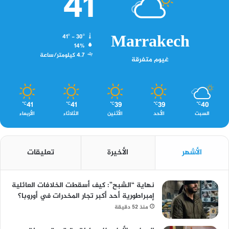
41
Marrakech
41º - 30º
14%
4.7 كيلومتر/ساعة
غيوم متفرقة
41
41
39
39
40
℃
℃
℃
℃
℃
السبت
الأحد
الأثنين
الثلاثاء
الأربعاء
الأشهر
الأخيرة
تعليقات
نهاية “الشبح”: كيف أسقطت الخلافات العائلية
إمبراطورية أحد أكبر تجار المخدرات في أوروبا؟
منذ 52 دقيقة