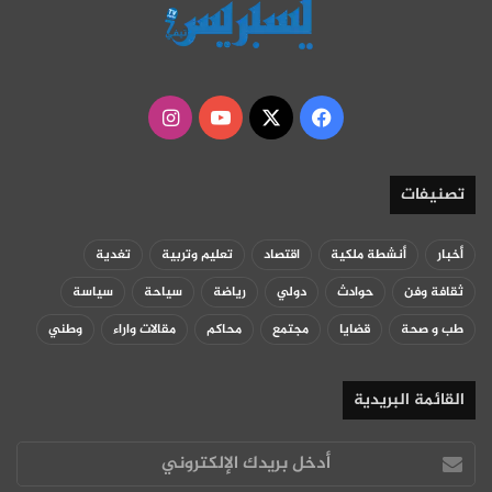
‫X
فيسبوك
‫YouTube
انستقرام
تصنيفات
أخبار
أنشطة ملكية
اقتصاد
تعليم وتربية
تغدية
ثقافة وفن
حوادث
دولي
رياضة
سياحة
سياسة
طب و صحة
قضايا
مجتمع
محاكم
مقالات واراء
وطني
القائمة البريدية
أدخل
بريدك