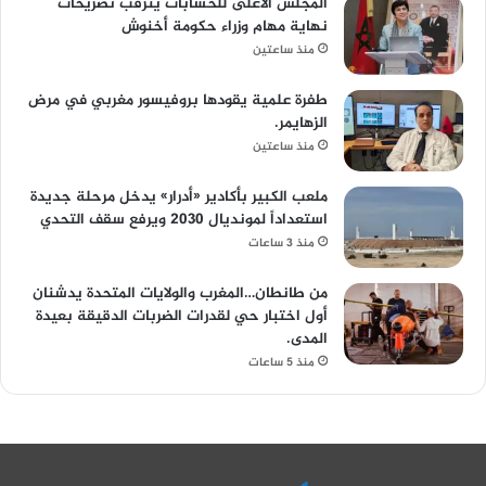
المجلس الأعلى للحسابات يترقب تصريحات
نهاية مهام وزراء حكومة أخنوش
منذ ساعتين
طفرة علمية يقودها بروفيسور مغربي في مرض
الزهايمر.
منذ ساعتين
ملعب الكبير بأكادير «أدرار» يدخل مرحلة جديدة
استعداداً لمونديال 2030 ويرفع سقف التحدي
منذ 3 ساعات
من طانطان…المغرب والولايات المتحدة يدشنان
أول اختبار حي لقدرات الضربات الدقيقة بعيدة
المدى.
منذ 5 ساعات