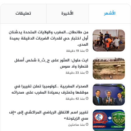
الأشهر
الأخيرة
تعليقات
من طانطان…المغرب والولايات المتحدة يدشنان
أول اختبار حي لقدرات الضربات الدقيقة بعيدة
المدى.
منذ 19 دقيقة
ايت ملول: العثور على ج_ث_ة شخص أسفل
قنطرة واد سوس
منذ 23 دقيقة
الصحراء المغربية ..كولومبيا تعلن تغييرا في
موقفها وتعترف بسيادة المغرب على صحرائه
منذ 42 دقيقة
تغيير اسم الاتفاق الرياضي المراكشي إلى «إف
سي الزيتونة»
منذ ساعتين