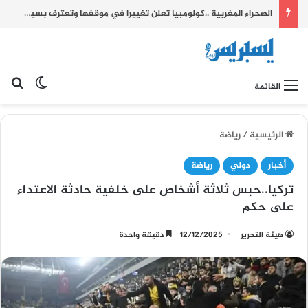
الصحراء المغربية ..كولومبيا تعلن تغييرا في موقفها وتعترف بسيادة المغرب على صحرائه
بح
الوضع ا
القائمة
الرئيسية
/
رياضة
أخبار
دولي
رياضة
تركيا..حبس ثلاثة أشخاص على خلفية حادثة الاعتداء
على حكم
هيئة التحرير
12/12/2025
دقيقة واحدة