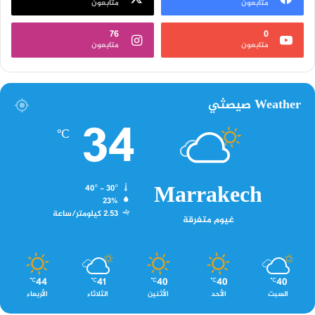
متابعون
متابعون
76
0
متابعون
متابعون
Weather صيصثي
34
℃
Marrakech
40º - 30º
23%
2.53 كيلومتر/ساعة
غيوم متفرقة
44
41
40
40
40
℃
℃
℃
℃
℃
السبت
الأحد
الأثنين
الثلاثاء
الأربعاء