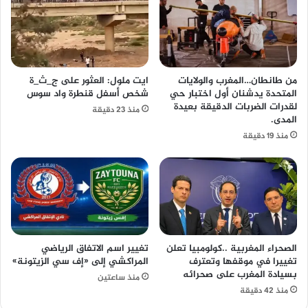
من طانطان…المغرب والولايات
ايت ملول: العثور على ج_ث_ة
المتحدة يدشنان أول اختبار حي
شخص أسفل قنطرة واد سوس
لقدرات الضربات الدقيقة بعيدة
منذ 23 دقيقة
المدى.
منذ 19 دقيقة
الصحراء المغربية ..كولومبيا تعلن
تغيير اسم الاتفاق الرياضي
تغييرا في موقفها وتعترف
المراكشي إلى «إف سي الزيتونة»
بسيادة المغرب على صحرائه
منذ ساعتين
منذ 42 دقيقة