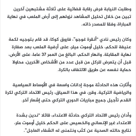
وطلبت النيابة فرض رقابة قضائية على ثلاثة مشتبهين آخرين
تبين من خلال تحليل المشاهد نزولهم إلى أرض الملعب في نهاية
المباراة، وفقا للمصدر ذاته.
وكان رئيس نادي “أنقرة غوجو”، فاروق كوكا، قد قام بتوجيه لكمة
عنيفة للحكم، خليل أوموت ميلر، على أرضية الملعب بعد صفارة
نهاية المقابلة. وانهار الحكم، البالغ من العمر 37 عاما، على الأرض،
قبل أن يتعرض للركل من قبل عدد من الأشخاص الآخرين، محاولا
حماية نفسه عن طريق الالتفاف بالكرة.
وأثارت هذه الحادثة موجة إدانات واسعة في الأوساط السياسية
والرياضية التركية. وقرر، في هذا السياق، رئيس الاتحاد التركي لكرة
القدم تأجيل جميع مباريات الدوري التركي حتى إشعار آخر.
وأدان رئيس الاتحاد التركي حادثة الاعتداء، قائلا “ندين بشدة
الاعتداء غير الإنساني والخسيس على الحكم خليل أوموت ملر،
نتابع حالته الصحية عن كثب ونتمنى له الشفاء العاجل”.