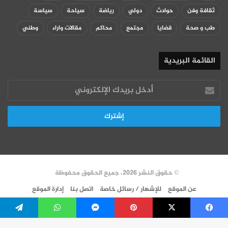
ثقافة وفن
حوادث
دولي
رياضة
سياحة
سياسة
طب و صحة
قضايا
مجتمع
محاكم
مقالات واراء
وطني
القائمة البريدية
أدخل
بريدك
الإلكتروني
© حقوق النشر 2026، جميع الحقوق محفوظة
عن الموقع
للإشهار / رسائل خاصة
اتصل بنا
إدارة الموقع
سياسة الخصوصية
VERSION FR
فيسبوك
‫X
بينتيريست
ماسنجر
واتساب
تيلقرام