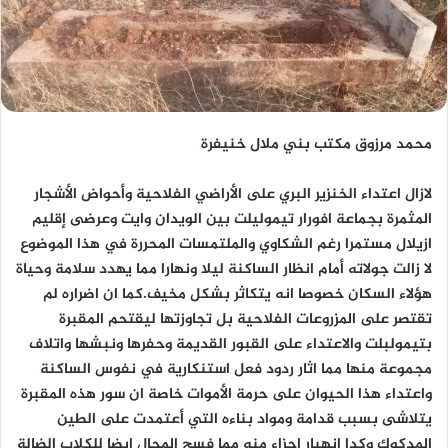
محمد مرزوق مكتب بني ملال خنيفرة
لازال اعتداء الخنزير البري على الأراضي الفلاحية وأحواض الأشجار
المثمرة بجماعة افورار تيموليلت بين الويدان وايت وعرضى إقليم
ازيلال مستمرا رغم الشكاوي والملتمسات المحررة في هذا الموضوع
لا زالت جولاته أمام انظار الساكنة ليلا ونهارا مما يهدد سلامة وحياة
هؤلاء السكان خصوصا انه يتكاثر بشكل مخيف.كما ان اضراره لم
تقتصر على المزروعات الفلاحية بل تجاوزتها ليقتحم المقبرة
بتيمولبلت والاعتداء على القبور القديمة وحفرها ونبشها واتلاف
مجموعة منها مما اثار ردود فعل استنكارية في نفوس الساكنة
واعتداء هذا الحيوان على حرمة الأموات خاصة ان سور هذه المقبرة
يتلاشى بسبب قدامة ومواد بناءه التي أعتمدت على الطين
المدكوك وكدا إنهيار اجزاء منه مما فسح المجال ايضا للكلاب الضالة