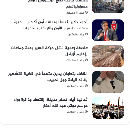
ومعاناة يومية تضع المسؤولين أمام
مسؤولياتهم
منذ 11 دقيقة
أحمد دكير رئيساً لمنطقة أمن أكادير … خبرة
ميدانية لتعزيز الأمن والارتقاء بالخدمات
منذ ساعتين
عاصفة رعدية تشل حركة السير بعدة جماعات
بإقليم أزيلال
منذ 9 ساعات
القضاء بتطوان يدين متهماً في قضية التشهير
بقائد قيادة جبل لحبيب
منذ 12 ساعة
ثمانية أيام تصنع مدينة: إقتصاد وذاكرة وراء
موسم مولاي عبد الله أمغار
منذ 12 ساعة