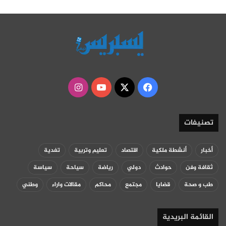
‫X
فيسبوك
‫YouTube
انستقرام
تصنيفات
أخبار
أنشطة ملكية
اقتصاد
تعليم وتربية
تغدية
ثقافة وفن
حوادث
دولي
رياضة
سياحة
سياسة
طب و صحة
قضايا
مجتمع
محاكم
مقالات واراء
وطني
القائمة البريدية