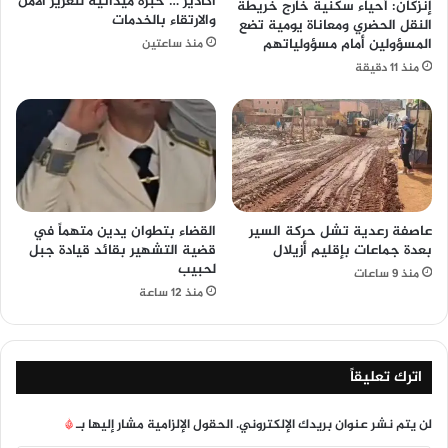
أكادير … خبرة ميدانية لتعزيز الأمن
إنزكان: أحياء سكنية خارج خريطة
والارتقاء بالخدمات
النقل الحضري ومعاناة يومية تضع
المسؤولين أمام مسؤولياتهم
منذ ساعتين
منذ 11 دقيقة
عاصفة رعدية تشل حركة السير
القضاء بتطوان يدين متهماً في
بعدة جماعات بإقليم أزيلال
قضية التشهير بقائد قيادة جبل
لحبيب
منذ 9 ساعات
منذ 12 ساعة
اترك تعليقاً
لن يتم نشر عنوان بريدك الإلكتروني.
الحقول الإلزامية مشار إليها بـ
*