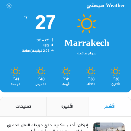
Weather صيصثي
27
℃
Marrakech
38º - 27º
48%
2.03 كيلومتر/ساعة
سماء صافية
41
40
41
38
38
℃
℃
℃
℃
℃
الأثنين
الثلاثاء
الأربعاء
الخميس
الجمعة
الأشهر
الأخيرة
تعليقات
إنزكان: أحياء سكنية خارج خريطة النقل الحضري