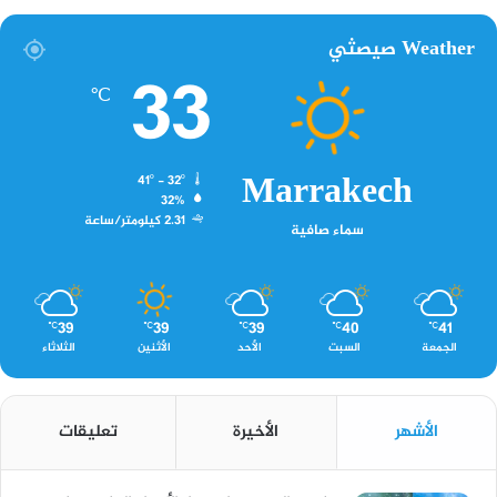
Weather صيصثي
33
℃
Marrakech
41º - 32º
32%
2.31 كيلومتر/ساعة
سماء صافية
39
39
39
40
41
℃
℃
℃
℃
℃
الجمعة
السبت
الأحد
الأثنين
الثلاثاء
الأشهر
الأخيرة
تعليقات