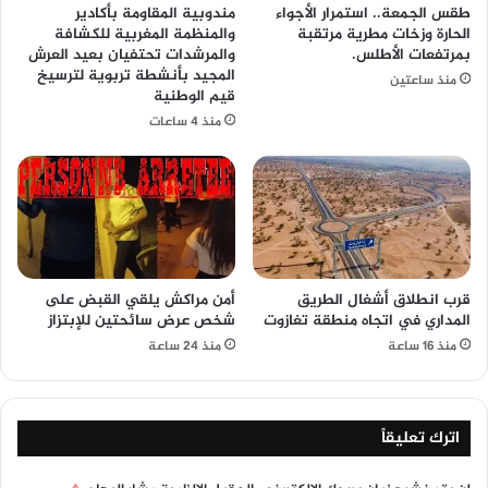
طقس الجمعة.. استمرار الأجواء
مندوبية المقاومة بأكادير
الحارة وزخات مطرية مرتقبة
والمنظمة المغربية للكشافة
بمرتفعات الأطلس.
والمرشدات تحتفيان بعيد العرش
المجيد بأنشطة تربوية لترسيخ
منذ ساعتين
قيم الوطنية
منذ 4 ساعات
قرب انطلاق أشغال الطريق
أمن مراكش يلقي القبض على
المداري في اتجاه منطقة تغازوت
شخص عرض سائحتين للإبتزاز
منذ 16 ساعة
منذ 24 ساعة
اترك تعليقاً