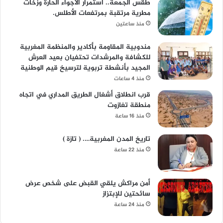
طقس الجمعة.. استمرار الأجواء الحارة وزخات
مطرية مرتقبة بمرتفعات الأطلس.
منذ ساعتين
مندوبية المقاومة بأكادير والمنظمة المغربية
للكشافة والمرشدات تحتفيان بعيد العرش
المجيد بأنشطة تربوية لترسيخ قيم الوطنية
منذ 4 ساعات
قرب انطلاق أشغال الطريق المداري في اتجاه
منطقة تغازوت
منذ 16 ساعة
تاريخ المدن المغربية…. ( تازة )
منذ 22 ساعة
أمن مراكش يلقي القبض على شخص عرض
سائحتين للإبتزاز
منذ 24 ساعة