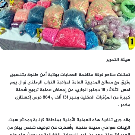
هيئة التحرير
تمكنت عناصر فرقة مكافحة العصابات بولاية أمن طنجة بتنسيق
وثيق مع مصالح المديرية العامة لمراقبة التراب الوطني زوال يوم
امس الثلاثاء 19 دجنبر الجاري، من إجهاض عملية ترويج شحنة
كبيرة من المؤثرات العقلية وحجز 131 ألف و 864 قرص إكستازي
مخدر .
وقد جرى تنفيذ هذه العملية الأمنية بمنطقة كزناية ومدشر سبت
الزينات ضواحي مدينة طنجة، وأسفرت عن توقيف شخص يبلغ من