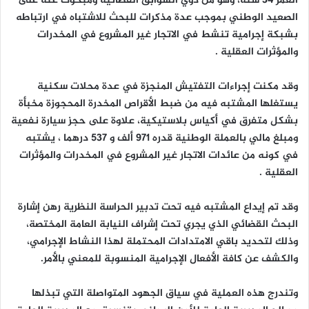
العمر 34 سنة، وهو من ذوي السوابق القضائية ومبحوث عنه على
الصعيد الوطني بموجب عدة مذكرات للبحث للاشتباه في ارتباطه
بشبكة إجرامية تنشط في الاتجار غير المشروع في المخدرات
والمؤثرات العقلية .
وقد مكنت إجراءات التفتيش المنجزة في عدة محلات سكنية
يستغلها المشتبه فيه من ضبط الأقراص المخدرة المحجوزة مخبأة
بشكل متفرق في أكياس بلاستيكية، علاوة على حجز سيارة نفعية
ومبلغ مالي بالعملة الوطنية قدره 971 ألف و 537 درهما ، يشتبه
في كونه من عائدات الاتجار غير المشروع في المخدرات والمؤثرات
العقلية .
وقد تم إيداع المشتبه فيه تحت تدبير الحراسة النظرية رهن إشارة
البحث القضائي الذي يجري تحت إشراف النيابة العامة المختصة،
وذلك لتحديد باقي الامتدادات المحتملة لهذا النشاط الإجرامي،
والكشف عن كافة الأفعال الإجرامية المنسوبة للمعني بالأمر.
وتندرج هذه العملية في سياق الجهود المتواصلة التي تبذلها