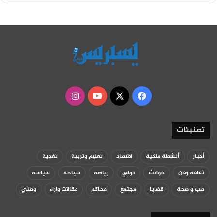
‫X
فيسبوك
‫YouTube
انستقرام
تصنيفات
أخبار
أنشطة ملكية
اقتصاد
تعليم وتربية
تغدية
ثقافة وفن
حوادث
دولي
رياضة
سياحة
سياسة
طب و صحة
قضايا
مجتمع
محاكم
مقالات واراء
وطني