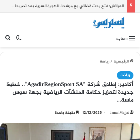
العرائش: فتح بحث قضائي مع مرشحة للهجرة السرية بعد تصريحات زائفة واتهامات كيدية بشأن أحداث الفنيدق وسبتة
بح
الوضع ا
القائمة
الرئيسية
/
رياضة
رياضة
أكادير: إطلاق شركة “AgadirRegionSport SA”.. خطوة
جديدة لتعزيز حكامة المنشآت الرياضية بجهة سوس
ماسة…
Jamal Majjat
12/12/2025
دقيقة واحدة