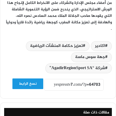
من أعضاء مجلس الإدارة والشركاء على الانخراط الكامل لإنجاح هذا
الورش الاستراتيجي، الذي يندرج ضمن الرؤية التنموية الشاملة
التي يقودها صاحب الجلالة الملك محمد السادس نصره الله،
والهادفة إلى تعزيز مكانة المغرب كوجهة رياضية رائدة قارياً ودولياً
.
اكادير
تعزيز حكامة المنشآت الرياضية
جهة سوس ماسة
شركة “AgadirRegionSport SA”
نسخ الرابط
مقالات ذات صلة