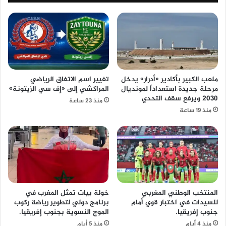
ملعب الكبير بأكادير «أدرار» يدخل
تغيير اسم الاتفاق الرياضي
مرحلة جديدة استعداداً لمونديال
المراكشي إلى «إف سي الزيتونة»
2030 ويرفع سقف التحدي
منذ 23 ساعة
منذ 19 ساعة
المنتخب الوطني المغربي
خولة بيات تمثل المغرب في
للسيدات في اختبار قوي أمام
برنامج دولي لتطوير رياضة ركوب
جنوب إفريقيا.
الموج النسوية بجنوب إفريقيا.
منذ 4 أيام
منذ 5 أيام