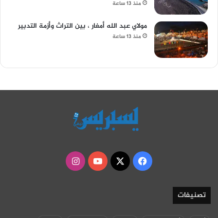
منذ 13 ساعة
مولاي عبد الله أمغار ، بين التراث وأزمة التدبير
منذ 13 ساعة
‫X
فيسبوك
‫YouTube
انستقرام
تصنيفات