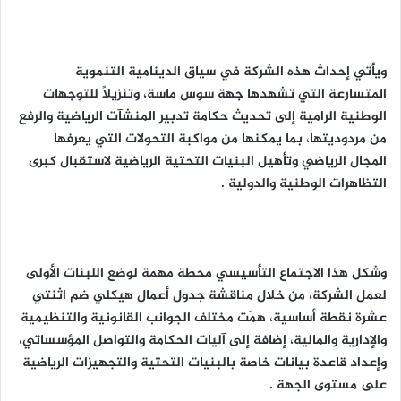
ويأتي إحداث هذه الشركة في سياق الدينامية التنموية
المتسارعة التي تشهدها جهة سوس ماسة، وتنزيلاً للتوجهات
الوطنية الرامية إلى تحديث حكامة تدبير المنشآت الرياضية والرفع
من مردوديتها، بما يمكنها من مواكبة التحولات التي يعرفها
المجال الرياضي وتأهيل البنيات التحتية الرياضية لاستقبال كبرى
التظاهرات الوطنية والدولية .
وشكل هذا الاجتماع التأسيسي محطة مهمة لوضع اللبنات الأولى
لعمل الشركة، من خلال مناقشة جدول أعمال هيكلي ضم اثنتي
عشرة نقطة أساسية، همّت مختلف الجوانب القانونية والتنظيمية
والإدارية والمالية، إضافة إلى آليات الحكامة والتواصل المؤسساتي،
وإعداد قاعدة بيانات خاصة بالبنيات التحتية والتجهيزات الرياضية
على مستوى الجهة .