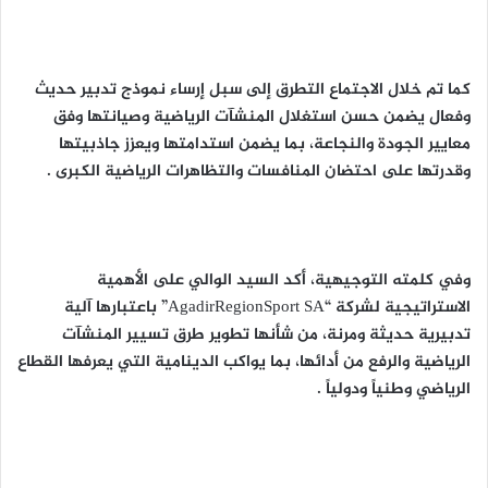
كما تم خلال الاجتماع التطرق إلى سبل إرساء نموذج تدبير حديث
وفعال يضمن حسن استغلال المنشآت الرياضية وصيانتها وفق
معايير الجودة والنجاعة، بما يضمن استدامتها ويعزز جاذبيتها
وقدرتها على احتضان المنافسات والتظاهرات الرياضية الكبرى .
وفي كلمته التوجيهية، أكد السيد الوالي على الأهمية
الاستراتيجية لشركة “AgadirRegionSport SA” باعتبارها آلية
تدبيرية حديثة ومرنة، من شأنها تطوير طرق تسيير المنشآت
الرياضية والرفع من أدائها، بما يواكب الدينامية التي يعرفها القطاع
الرياضي وطنياً ودولياً .