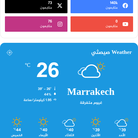
73
140k
متابعون
متابعون
76
0
متابعون
متابعون
Weather صيصثي
26
℃
Marrakech
39º - 26º
44%
1.95 كيلومتر/ساعة
غيوم متفرقة
44
40
40
39
39
℃
℃
℃
℃
℃
الأحد
الأثنين
الثلاثاء
الأربعاء
الخميس