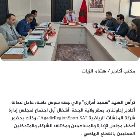
مكتب أكادير / هشام الزيات
ترأس السيد “سعيد أمزازي” والي جهة سوس ماسة، عامل عمالة
أكادير إداوتنان، بمقر ولاية الجهة، أشغال أول اجتماع لمجلس إدارة
شركة المنشآت الرياضية “AgadirRegionSport SA”، وذلك بحضور
أعضاء مجلس الإدارة والمساهمين ومختلف الشركاء والمتدخلين
المعنيين بالقطاع الرياضي .