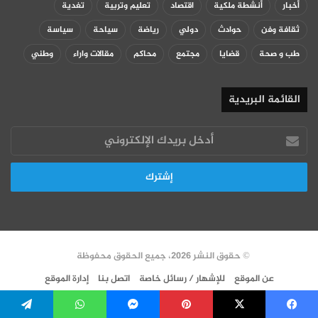
أخبار
أنشطة ملكية
اقتصاد
تعليم وتربية
تغدية
ثقافة وفن
حوادث
دولي
رياضة
سياحة
سياسة
طب و صحة
قضايا
مجتمع
محاكم
مقالات واراء
وطني
القائمة البريدية
أدخل
بريدك
الإلكتروني
© حقوق النشر 2026، جميع الحقوق محفوظة
عن الموقع
للإشهار / رسائل خاصة
اتصل بنا
إدارة الموقع
سياسة الخصوصية
VERSION FR