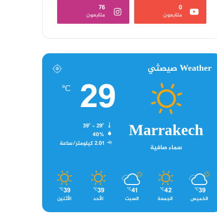
76
0
متابعون
متابعون
Weather صيصثي
29
℃
Marrakech
39º - 29º
40%
2.01 كيلومتر/ساعة
سماء صافية
39
39
41
42
39
℃
℃
℃
℃
℃
الخميس
الجمعة
السبت
الأحد
الأثنين