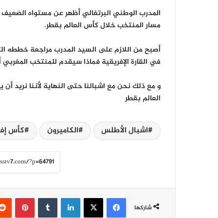
المدرب الوطني البرتغالي أظهر عن مستواه الضعيف أ
مسار المنتخب خلال كأس العالم بقطر.
أصبح من اللازم على السيد المدرب مراجعة خططه ا
في القارة الإفريقية فماذا سيقدم للمنتخب المغربي أما
و مع ذلك نحن مع اشبالنا حتى النهاية لأننا نريد أن 
العالم بقطر
اشبال الأطلس
الكاميرون
كأس إفريقي
فيسبوك
‫X
لينكدإن
‏Tumblr
بينتيريست
شاركها