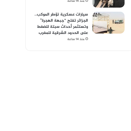
منذ 14 ساعة
سيارات عسكرية تؤطر الموكب..
الجزائر تفتح “جبهة الهجرة”
وتستثمر أحداث سبتة للضغط
على الحدود الشرقية للمغرب
منذ 14 ساعة