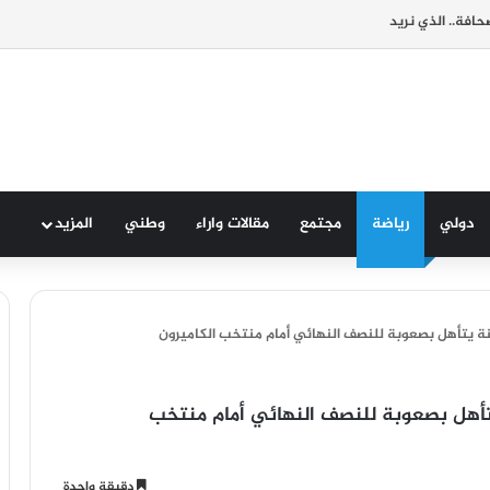
افة.. الذي نريد
دولي
رياضة
مجتمع
مقالات واراء
وطني
المزيد
ني المغربي اقل من 17 سنة يتأهل بصعوبة للنصف النهائي أمام منتخب
دقيقة واحدة