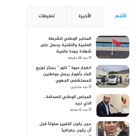
الأشهر
الأخيرة
تعليقات
المختبر الوطني للشرطة
العلمية والتقنية يحصل على
شهادة جودة عالمية
منذ 28 دقيقة
انفجار عبوة ” كلور ” بمركز توزيع
الماء بأفورار يرسل مواطنين
للمستشفى الجهوي
منذ ساعتين
المجلس الوطني للصحافة..
الذي نريد
منذ 12 ساعة
حين يكون التغيير سلوكاً قبل
أن يكون جغرافياً