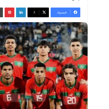
لينكدإن
بينتيريست
فيسبوك
‫X