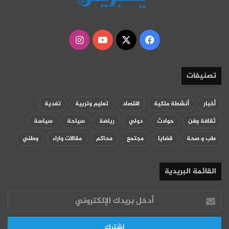
‫X
فيسبوك
‫YouTube
انستقرام
تصنيفات
أخبار
أنشطة ملكية
اقتصاد
تعليم وتربية
تغدية
ثقافة وفن
حوادث
دولي
رياضة
سياحة
سياسة
طب و صحة
قضايا
مجتمع
محاكم
مقالات واراء
وطني
القائمة البريدية
أدخل
بريدك
الإلكتروني