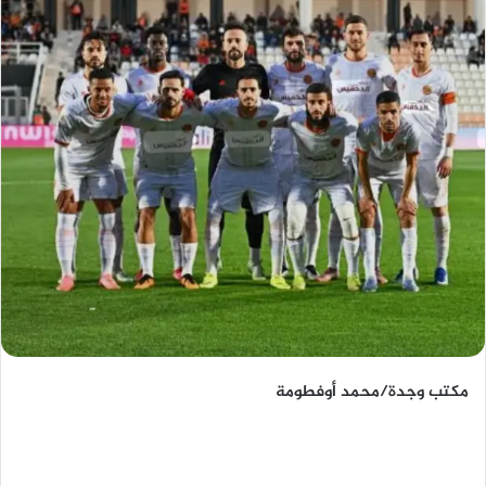
مكتب وجدة/محمد أوفطومة