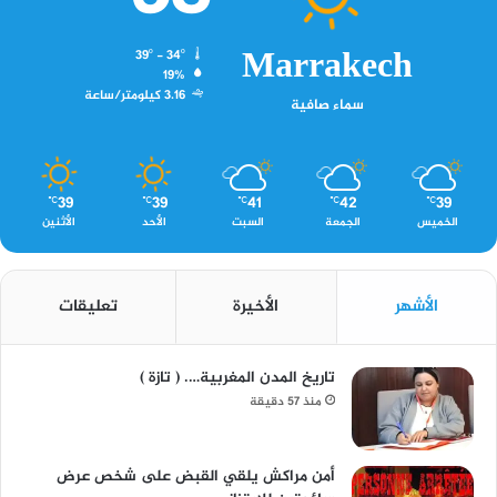
Marrakech
39º - 34º
19%
3.16 كيلومتر/ساعة
سماء صافية
39
39
41
42
39
℃
℃
℃
℃
℃
الخميس
الجمعة
السبت
الأحد
الأثنين
الأشهر
الأخيرة
تعليقات
تاريخ المدن المغربية…. ( تازة )
منذ 57 دقيقة
أمن مراكش يلقي القبض على شخص عرض