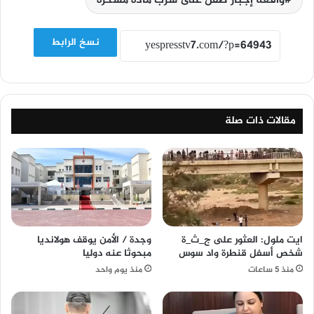
واقعة إجبار طفل على شرب مادة مسكرة
نسخ الرابط
مقالات ذات صلة
ايت ملول: العثور على ج_ث_ة
وجدة / الأمن يوقف هولانديا
شخص أسفل قنطرة واد سوس
مبحوثا عنه دوليا
منذ 5 ساعات
منذ يوم واحد