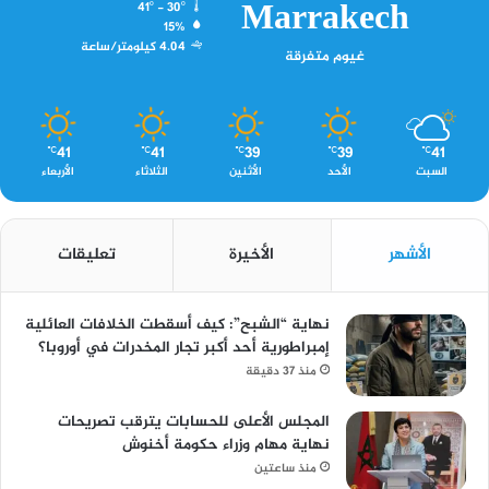
Marrakech
41º - 30º
15%
4.04 كيلومتر/ساعة
غيوم متفرقة
41
41
39
39
41
℃
℃
℃
℃
℃
السبت
الأحد
الأثنين
الثلاثاء
الأربعاء
الأشهر
الأخيرة
تعليقات
نهاية “الشبح”: كيف أسقطت الخلافات العائلية
إمبراطورية أحد أكبر تجار المخدرات في أوروبا؟
منذ 37 دقيقة
المجلس الأعلى للحسابات يترقب تصريحات
نهاية مهام وزراء حكومة أخنوش
منذ ساعتين