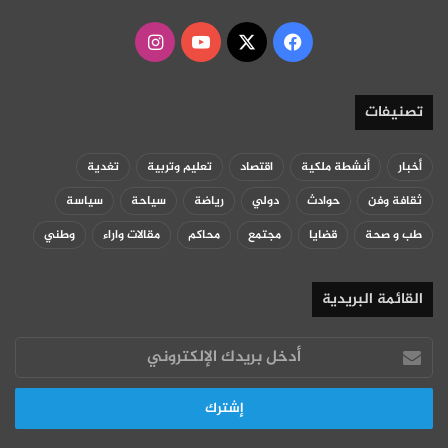
‫X
فيسبوك
‫YouTube
انستقرام
تصنيفات
أخبار
أنشطة ملكية
اقتصاد
تعليم وتربية
تغدية
ثقافة وفن
حوادث
دولي
رياضة
سياحة
سياسة
طب و صحة
قضايا
مجتمع
محاكم
مقالات واراء
وطني
القائمة البريدية
أدخل
بريدك
الإلكتروني