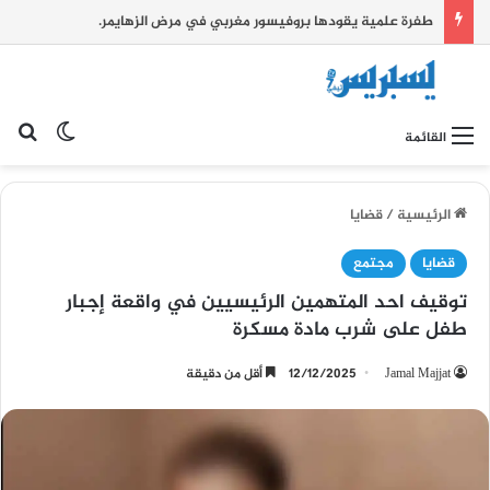
طفرة علمية يقودها بروفيسور مغربي في مرض الزهايمر.
بح
الوضع ا
القائمة
الرئيسية
/
قضايا
قضايا
مجتمع
توقيف احد المتهمين الرئيسيين في واقعة إجبار
طفل على شرب مادة مسكرة
Jamal Majjat
12/12/2025
أقل من دقيقة