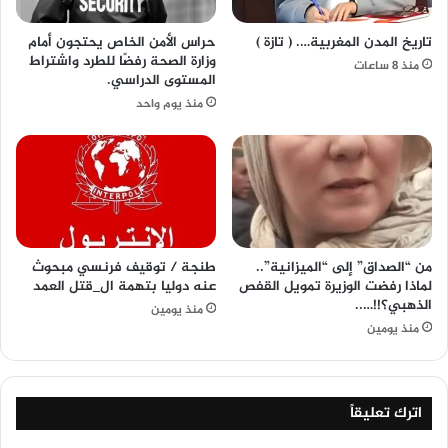
تاريخ المدن المغربية…. ( تازة )
حراس الأمن الخاص يحتجون أمام
وزارة الصحة رفضًا للطرد واشتراط
منذ 8 ساعات
المستوى الدراسي.
منذ يوم واحد
من “الصداق” إلى “الميزانية”..
طنجة / توقيف فرنسي مبحوث
لماذا رفضت الوزيرة تمويل القفص
عنه دوليا بتهمة ال_قتل العمد
الذهبي؟!!…..
منذ يومين
منذ يومين
اترك تعليقاً