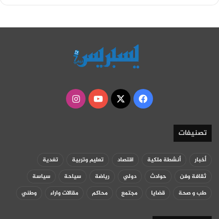
‫X
فيسبوك
‫YouTube
انستقرام
تصنيفات
أخبار
أنشطة ملكية
اقتصاد
تعليم وتربية
تغدية
ثقافة وفن
حوادث
دولي
رياضة
سياحة
سياسة
طب و صحة
قضايا
مجتمع
محاكم
مقالات واراء
وطني