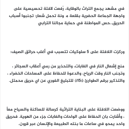
في مشهد يجمع التراث بالوقاية، رُفعت لافتة تحسيسية على
واجهة الجماعة الحضرية بقلعة مگونة تحمل شعار: تجنبوا أسباب
الحريق..حس المواطنة في حماية مجالنا الترابي
وركزت اللافتة على 5 سلوكيات تتسبب في أغلب حرائق الصيف:
منع إشعال النار في الغابات، والتحذير من رمي أعقاب السجائر ،
وتجنب النار وقت الرياح، والدعوة للحفاظ على المساحات الخضراء ،
والتذكير برقم الطوارئ *15* للتبليغ الفوري عن اي حريق محمتل.
ووضعت اللافتة على البناية التراثية كرسالة للساكنة والسياح معاً
، وأشارت بان الحفاظ على الواحات والغابات جزء من الهوية. فحريق
واحد يمحو في ساعات ما بنته الطبيعة والإنسان عبر قرون.