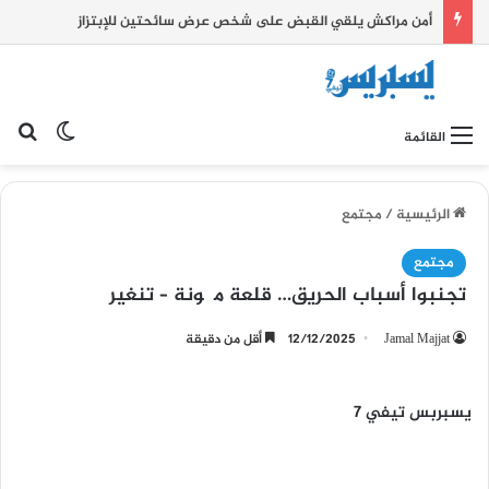
أمن مراكش يلقي القبض على شخص عرض سائحتين للإبتزاز
بح
الوضع ا
القائمة
الرئيسية
/
مجتمع
مجتمع
تجنبوا أسباب الحريق… قلعة مگونة – تنغير
Jamal Majjat
12/12/2025
أقل من دقيقة
يسبربس تيفي 7