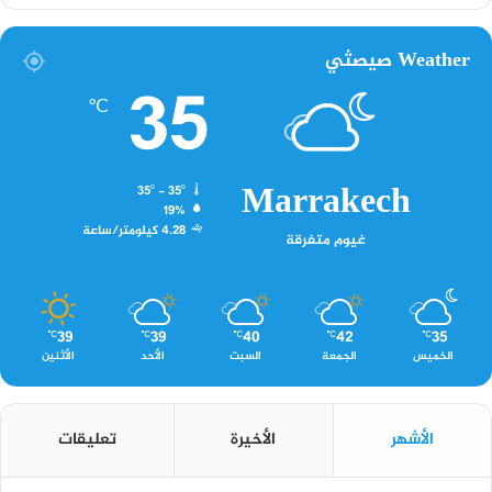
Weather صيصثي
35
℃
Marrakech
35º - 35º
19%
4.28 كيلومتر/ساعة
غيوم متفرقة
39
39
40
42
35
℃
℃
℃
℃
℃
الخميس
الجمعة
السبت
الأحد
الأثنين
الأشهر
الأخيرة
تعليقات