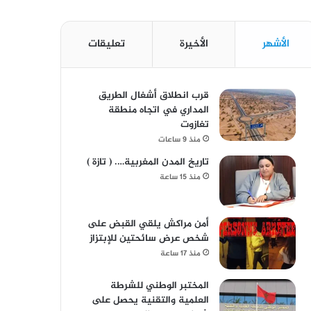
الأشهر
الأخيرة
تعليقات
قرب انطلاق أشغال الطريق
المداري في اتجاه منطقة
تغازوت
منذ 9 ساعات
تاريخ المدن المغربية…. ( تازة )
منذ 15 ساعة
أمن مراكش يلقي القبض على
شخص عرض سائحتين للإبتزاز
منذ 17 ساعة
المختبر الوطني للشرطة
العلمية والتقنية يحصل على