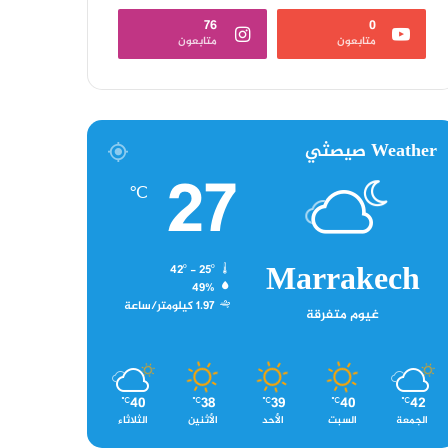
76
0
متابعون
متابعون
Weather صيصثي
27
℃
Marrakech
42º - 25º
49%
1.97 كيلومتر/ساعة
غيوم متفرقة
40
38
39
40
42
℃
℃
℃
℃
℃
الجمعة
السبت
الأحد
الأثنين
الثلاثاء