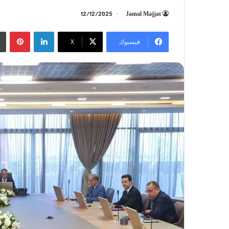
12/12/2025
Jamal Majjat
لينكدإن
بينتيريست
فيسبوك
‫X