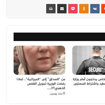
‏Reddit
‏VKontakte
Odnoklassniki
‫Pocket
مشاركة عبر البريد
طباعة
خاص يحتجون أمام وزارة
من “الصداق” إلى “الميزانية”.. لماذا
لطرد واشتراط المستوى
رفضت الوزيرة تمويل القفص
الذهبي؟!!…..
منذ يومين