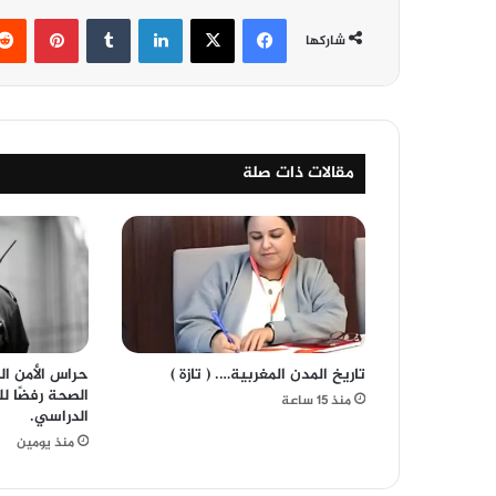
فيسبوك
‫X
لينكدإن
‏Tumblr
بينتيريست
شاركها
مقالات ذات صلة
تاريخ المدن المغربية…. ( تازة )
حراس الأمن ال
الصحة رفضًا ل
منذ 15 ساعة
الدراسي.
منذ يومين