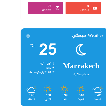
76
0
متابعون
متابعون
Weather صيصثي
25
℃
Marrakech
42º - 25º
53%
1.78 كيلومتر/ساعة
سماء صافية
40
38
39
40
42
℃
℃
℃
℃
℃
الجمعة
السبت
الأحد
الأثنين
الثلاثاء