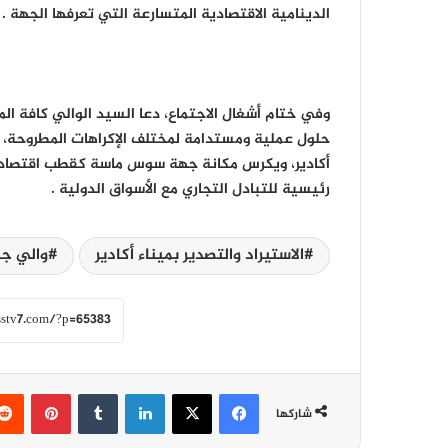
الدينامية الاقتصادية المتسارعة التي تعرفها الجهة .
وفي ختام أشغال الاجتماع، دعا السيد الوالي كافة ا
حلول عملية ومستدامة لمختلف الإكراهات المطروحة، بم
أكادير، ويكرس مكانة جهة سوس ماسة كقطب اقتصاد
رئيسية للتبادل التجاري مع الأسواق الدولية .
الاستيراد والتصدير بميناء أكادير
والي ج
فيسبوك
‫X
لينكدإن
‏Tumblr
بينتيريست
شاركها