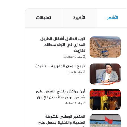
الأشهر
الأخيرة
تعليقات
قرب انطلاق أشغال الطريق
المداري في اتجاه منطقة
تغازوت
منذ 10 ساعات
تاريخ المدن المغربية…. ( تازة )
منذ 17 ساعة
أمن مراكش يلقي القبض على
شخص عرض سائحتين للإبتزاز
منذ 19 ساعة
المختبر الوطني للشرطة
العلمية والتقنية يحصل على