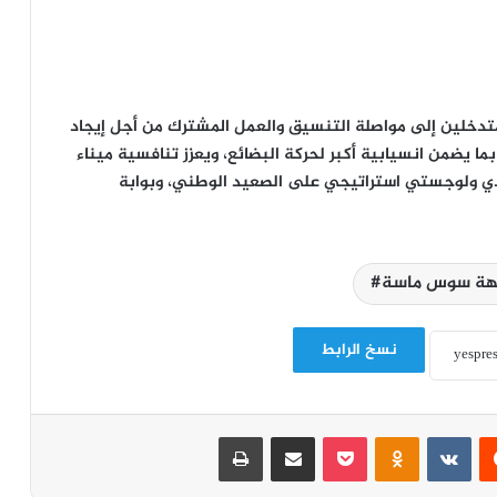
لمتدخلين إلى مواصلة التنسيق والعمل المشترك من أجل إيجاد
ا يضمن انسيابية أكبر لحركة البضائع، ويعزز تنافسية ميناء
ي ولوجستي استراتيجي على الصعيد الوطني، وبوابة
هة سوس ماسة#
نسخ الرابط
‏Reddit
‏VKontakte
Odnoklassniki
‫Pocket
مشاركة عبر البريد
طباعة