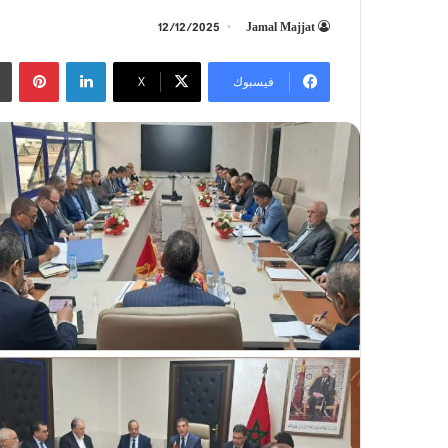
12/12/2025
Jamal Majjat
لينكدإن
بينتيريست
فيسبوك
‫X