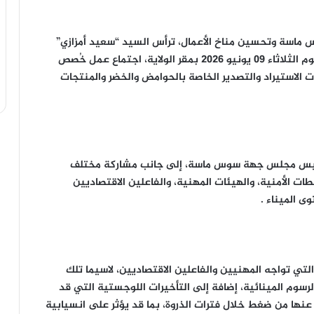
س ماسة وتحسين مناخ الأعمال، ترأس السيد “سعيد أمزازي”
والي جهة سوس ماسة، عامل عمالة أكادير إداوتنان، يوم الثلاثاء 09 يونيو 2026 بمقر الولاية، اجتماع عمل خُصص
 الاستيراد والتصدير الخاصة بالحوامض والخضر والمنتجات
 رئيس مجلس جهة سوس ماسة، إلى جانب مشاركة مختلف
ات الأمنية، والهيئات المهنية، والفاعلين الاقتصاديين
 الميناء .
لتي تواجه المهنيين والفاعلين الاقتصاديين، لاسيما تلك
لرسوم المينائية، إضافة إلى التأخيرات اللوجستية التي قد
عنها من ضغط خلال فترات الذروة، بما قد يؤثر على انسيابية