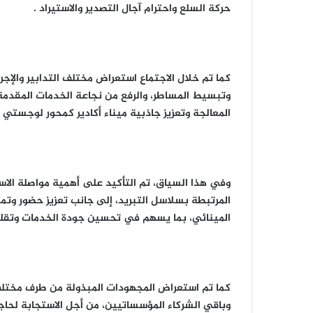
حركة السلع واحترام آجال التصدير والاستيراد .
كما تم خلال الاجتماع استعراض مختلف التدابير والإج
وتبسيط المساطر، والرفع من نجاعة الخدمات المقدمة ل
المعالجة وتعزيز جاذبية ميناء أكادير كمحور لوجستي
وفي هذا السياق، تم التأكيد على أهمية مواصلة الاس
المرتبطة بسلاسل التبريد، إلى جانب تعزيز حضور وتمث
المينائي، بما يسهم في تحسين جودة الخدمات وتقلي
كما تم استعراض المجهودات المبذولة من طرف مختلف 
وباقي الشركاء المؤسساتيين، من أجل الاستجابة لحاجي