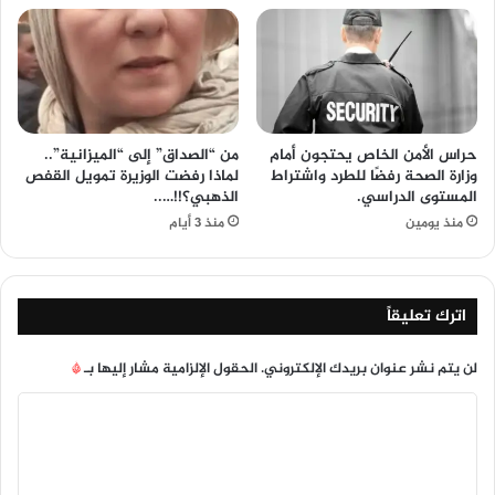
حراس الأمن الخاص يحتجون أمام
من “الصداق” إلى “الميزانية”..
وزارة الصحة رفضًا للطرد واشتراط
لماذا رفضت الوزيرة تمويل القفص
المستوى الدراسي.
الذهبي؟!!…..
منذ يومين
منذ 3 أيام
اترك تعليقاً
لن يتم نشر عنوان بريدك الإلكتروني.
الحقول الإلزامية مشار إليها بـ
*
ا
ل
ت