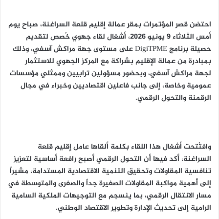
احتضن قصر المؤتمرات بمقر عمالة إقليم قلعة السراغنة، صباح يوم
أمس الثلاثاء 9 يونيو 2026، أشغال لقاء جهوي خُصص لتقديم
حصيلة برنامج DigiTPME على مستوى جهة مراكش آسفي، وذلك
بمبادرة من عمالة الإقليم بشراكة مع المركز الجهوي للاستثمار
لجهة مراكش آسفي، وبحضور مسؤولين ترابيين وممثلي مؤسسات
عمومية وخاصة، إلى جانب فاعلين اقتصاديين وخبراء في مجال
الرقمنة والتحول الرقمي.
وافتُتحت أشغال هذا اللقاء بكلمة ألقاها عامل إقليم قلعة
السراغنة، أكد فيها أن التحول الرقمي أصبح رافعة أساسية لتعزيز
تنافسية المقاولات وتحقيق التنمية الاقتصادية المستدامة، مشيراً
إلى أهمية مواكبة المقاولات الصغيرة جداً والصغرى والمتوسطة في
مسار الانتقال الرقمي، بما ينسجم مع التوجيهات الملكية السامية
الرامية إلى تحديث الإدارة وتطوير الاقتصاد الوطني.