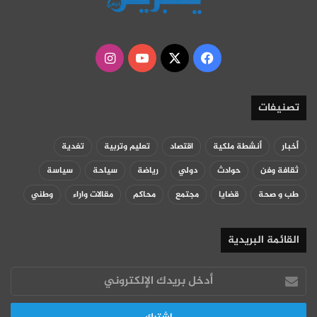
‫X
فيسبوك
‫YouTube
انستقرام
تصنيفات
أخبار
أنشطة ملكية
اقتصاد
تعليم وتربية
تغدية
ثقافة وفن
حوادث
دولي
رياضة
سياحة
سياسة
طب و صحة
قضايا
مجتمع
محاكم
مقالات واراء
وطني
القائمة البريدية
أدخل
بريدك
الإلكتروني