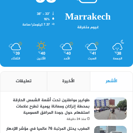
Marrakech
38º - 33º
16%
7.37 كيلومتر/ساعة
غيوم متفرقة
39
40
40
41
38
℃
℃
℃
℃
℃
الجمعة
السبت
الأحد
الأثنين
الثلاثاء
الأشهر
الأخيرة
تعليقات
طوابير مواطنين تحت أشعة الشمس الحارقة
بمحطة إنزكان ومعاناة يومية تطرح علامات
استفهام حول جودة المرافق العمومية
منذ 24 دقيقة
المغرب يحتل المرتبة 76 عالميا في مؤشر الازدهار