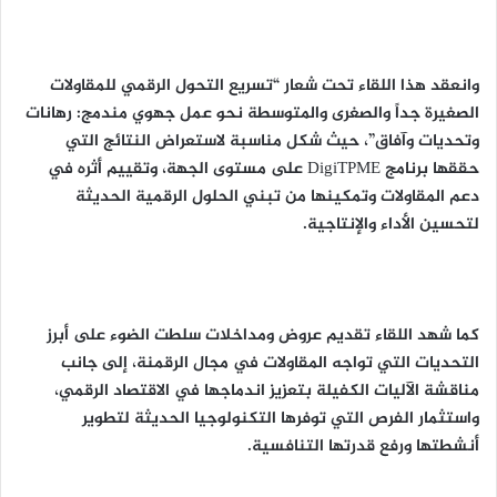
وانعقد هذا اللقاء تحت شعار “تسريع التحول الرقمي للمقاولات
الصغيرة جداً والصغرى والمتوسطة نحو عمل جهوي مندمج: رهانات
وتحديات وآفاق”، حيث شكل مناسبة لاستعراض النتائج التي
حققها برنامج DigiTPME على مستوى الجهة، وتقييم أثره في
دعم المقاولات وتمكينها من تبني الحلول الرقمية الحديثة
لتحسين الأداء والإنتاجية.
كما شهد اللقاء تقديم عروض ومداخلات سلطت الضوء على أبرز
التحديات التي تواجه المقاولات في مجال الرقمنة، إلى جانب
مناقشة الآليات الكفيلة بتعزيز اندماجها في الاقتصاد الرقمي،
واستثمار الفرص التي توفرها التكنولوجيا الحديثة لتطوير
أنشطتها ورفع قدرتها التنافسية.