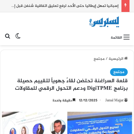
إسبانيا تمهل إيطاليا حتى الأحد لرفع تعليق اتفاقية شنغن قبل إتخاذ إجراءات مضادة.
بح
الوضع ا
القائمة
الرئيسية
/
مجتمع
مجتمع
قلعة السراغنة تحتضن لقاءً جهوياً لتقييم حصيلة
برنامج DigiTPME ودعم التحول الرقمي للمقاولات
Jamal Majjat
12/12/2025
دقيقة واحدة