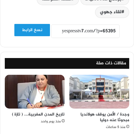
لقاء جهوي
نسخ الرابط
مقالات ذات صلة
وجدة / الأمن يوقف هولانديا
تاريخ المدن المغربية…. ( تازة )
مبحوثا عنه دوليا
منذ يوم واحد
منذ 5 ساعات