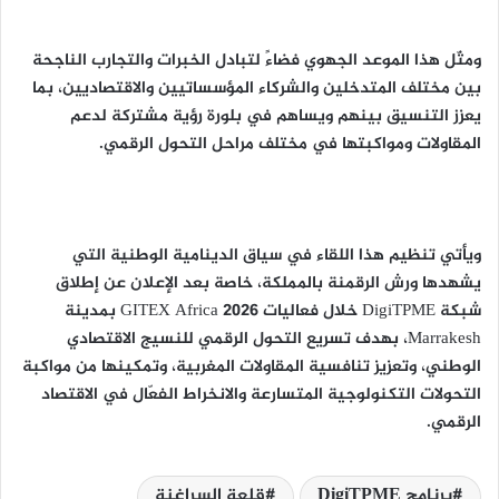
ومثّل هذا الموعد الجهوي فضاءً لتبادل الخبرات والتجارب الناجحة
بين مختلف المتدخلين والشركاء المؤسساتيين والاقتصاديين، بما
يعزز التنسيق بينهم ويساهم في بلورة رؤية مشتركة لدعم
المقاولات ومواكبتها في مختلف مراحل التحول الرقمي.
ويأتي تنظيم هذا اللقاء في سياق الدينامية الوطنية التي
يشهدها ورش الرقمنة بالمملكة، خاصة بعد الإعلان عن إطلاق
شبكة DigiTPME خلال فعاليات GITEX Africa 2026 بمدينة
Marrakesh، بهدف تسريع التحول الرقمي للنسيج الاقتصادي
الوطني، وتعزيز تنافسية المقاولات المغربية، وتمكينها من مواكبة
التحولات التكنولوجية المتسارعة والانخراط الفعّال في الاقتصاد
الرقمي.
برنامج DigiTPME
قلعة السراغنة