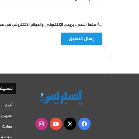
احفظ اسمي، بريدي الإلكتروني، والموقع الإلكتروني في هذ
تصنيف
أخبار
تعليم وت
‫X
فيسبوك
‫YouTube
انستقرام
حوادث
سياسة