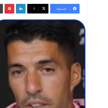
لينكدإن
بينتيريست
فيسبوك
‫X