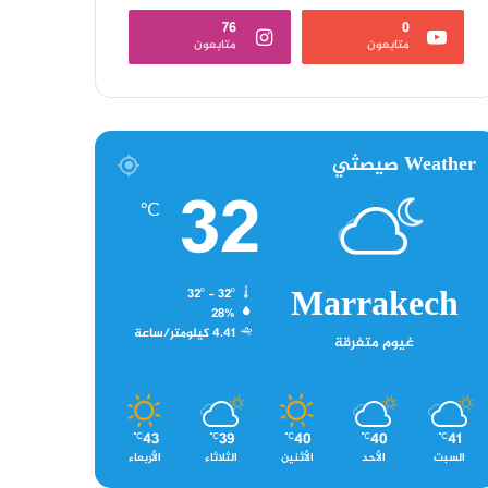
76
0
متابعون
متابعون
Weather صيصثي
32
℃
Marrakech
32º - 32º
28%
4.41 كيلومتر/ساعة
غيوم متفرقة
43
39
40
40
41
℃
℃
℃
℃
℃
السبت
الأحد
الأثنين
الثلاثاء
الأربعاء