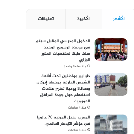
الأشهر
الأخيرة
تعليقات
الدخول المدرسي المقبل سیتم
في موعده الرسمي المحدد
سلفا طبقا لمقتضیات المقرر
الوزاري
منذ ساعة واحدة
طوابير مواطنين تحت أشعة
الشمس الحارقة بمحطة إنزكان
ومعاناة يومية تطرح علامات
استفهام حول جودة المرافق
العمومية
منذ 4 ساعات
المغرب يحتل المرتبة 76 عالميا
في مؤشر الازدهار العالمي.
منذ 6 ساعات