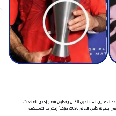
مه للاعبين المسلمين الذين يغطون شعار إحدى العلامات
التجارية للمشروبات الكحولية على جائزة أفضل لاعب في بطولة كأس العالم 2026، مؤكداً إحترامه لتمسكهم