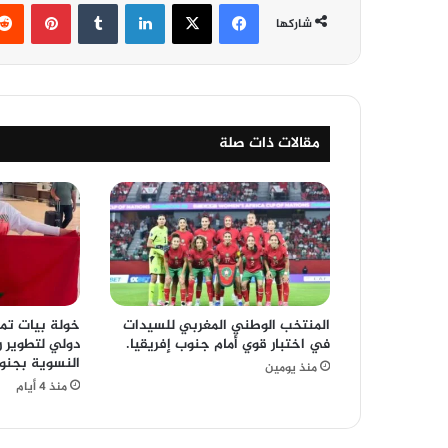
فيسبوك
‫X
لينكدإن
‏Tumblr
بينتيريست
شاركها
مقالات ذات صلة
المنتخب الوطني المغربي للسيدات
خولة بيات تم
في اختبار قوي أمام جنوب إفريقيا.
دولي لتطوير ر
النسوية بجنوب
منذ يومين
منذ 4 أيام