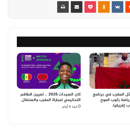
‏Reddit
‏VKontakte
Odnoklassniki
‫Pocket
مشاركة عبر البريد
طباعة
ثل المغرب في برنامج
كان السيدات 2026 .. تعيين الطاقم
ياضة ركوب الموج
التحكيمي لمباراة المغرب والسنغال.
 إفريقيا.
منذ 4 أيام