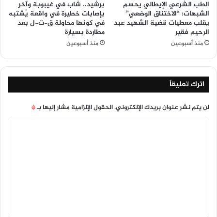
الطب الشرعي الإيطالي يحسم
برشيد.. شاب في غيبوبة وآخر
الشبهات: “الاختناق الوضعي”
بإصابات خطيرة في واقعة يُشتبه
يقلب معطيات قضية الشهيد عبد
في كونها محاولة ق-ت-ل بعد
الرحيم فقير
مطاردة بسيارة
منذ أسبوعين
منذ أسبوعين
اترك تعليقاً
لن يتم نشر عنوان بريدك الإلكتروني.
الحقول الإلزامية مشار إليها بـ
*
ا
ل
ت
ع
ل
ي
ق