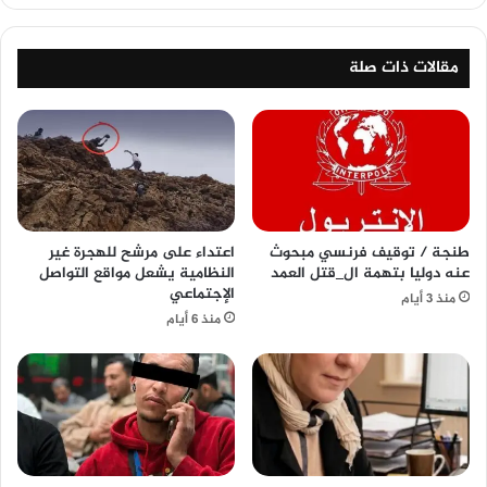
مقالات ذات صلة
طنجة / توقيف فرنسي مبحوث
اعتداء على مرشح للهجرة غير
عنه دوليا بتهمة ال_قتل العمد
النظامية يشعل مواقع التواصل
الإجتماعي
منذ 3 أيام
منذ 6 أيام