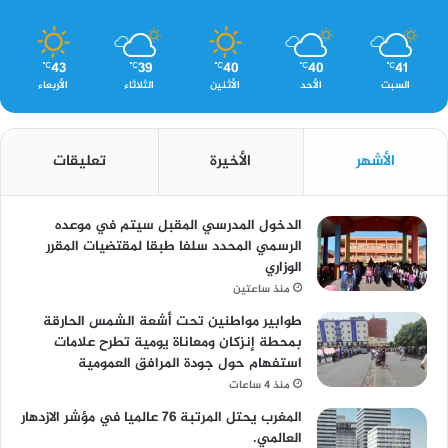
43
39
40
40
41
℃
℃
℃
℃
℃
السبت
الأحد
الأثنين
الثلاثاء
الأربعاء
الأشهر
الأخيرة
تعليقات
الدخول المدرسي المقبل سیتم في موعده
الرسمي المحدد سلفا طبقا لمقتضیات المقرر
الوزاري
منذ ساعتين
طوابير مواطنين تحت أشعة الشمس الحارقة
بمحطة إنزكان ومعاناة يومية تطرح علامات
استفهام حول جودة المرافق العمومية
منذ 4 ساعات
المغرب يحتل المرتبة 76 عالميا في مؤشر الازدهار
العالمي.