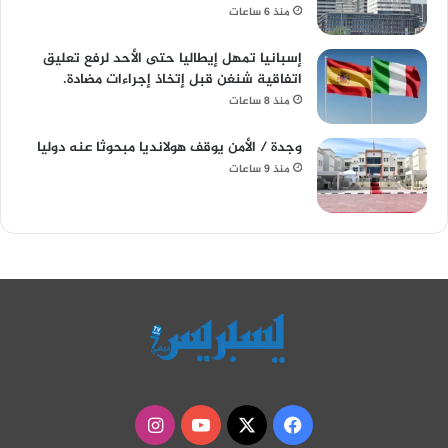
منذ 6 ساعات
إسبانيا تمهل إيطاليا حتى الأحد لرفع تعليق
اتفاقية شنغن قبل إتخاذ إجراءات مضادة.
منذ 8 ساعات
وجدة / الأمن يوقف هولانديا مبحوثا عنه دوليا
منذ 9 ساعات
‫X
فيسبوك
‫YouTube
انستقرام