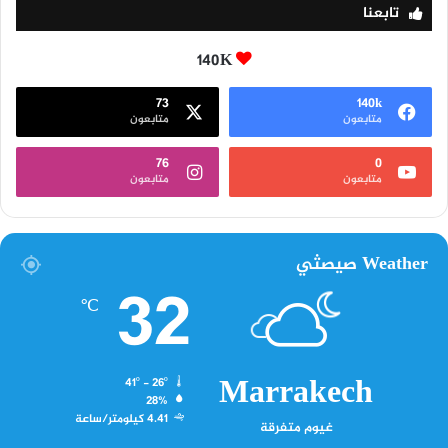
تابعنا
140K
73
140k
متابعون
متابعون
76
0
متابعون
متابعون
Weather صيصثي
32
℃
Marrakech
41º - 26º
28%
4.41 كيلومتر/ساعة
غيوم متفرقة