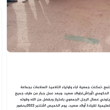
تمع ،تمكنت جمعية اباء واولياء التلاميذ السلامات بجماعة
 الحكومي (أوراش)باولاد سعيد ،وبعد عمل جبار من طرف جميع
توني عسال الرجل الجمعوي بامتياز وبفضل من الله وقوته
إنطلاق أشغال ورش الصيانة والبستنة بالمؤسسات التعليمية لقيادة أولاد سعيد، يوم الخميس 1شتنبر 2022بحضور