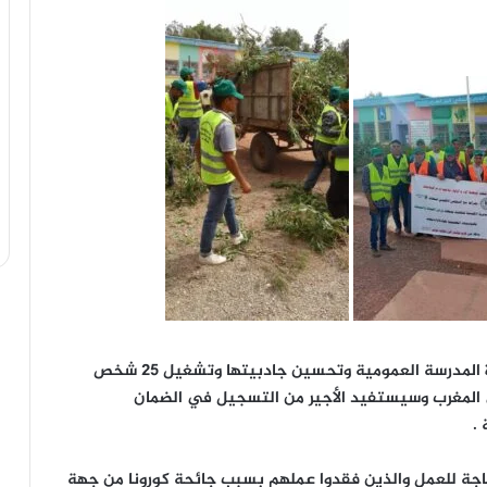
سيساهم هذا المشروع المهم في تجويد وتزيين صورة المدرسة العمومية وتحسين جادبيتها وتشغيل 25 شخص
به في المغرب وسيستفيد الأجير من التسجيل في الضمان
.
ة للعمل والذين فقدوا عملهم بسبب جائحة كورونا من جهة