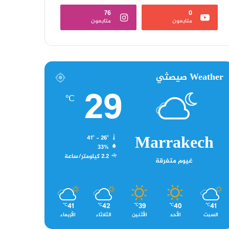
76
0
متابعون
متابعون
Weather صيصثي
29
℃
Marrakech
41º - 26º
33%
2.2 كيلومتر/ساعة
غيوم متفرقة
41
42
39
40
41
℃
℃
℃
℃
℃
السبت
الأحد
الأثنين
الثلاثاء
الأربعاء