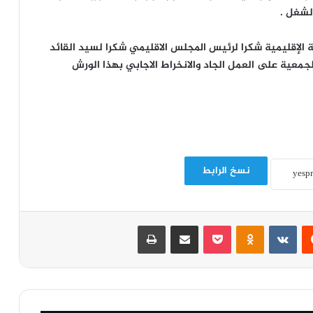
لشغل .
الإقليمية شكرا لرئيس المجلس الاقليمي شكرا لسيد القائد
جمعية على العمل الجاد والانخراط الاجابي بهذا الورش
نسخ الرابط
‏Reddit
‏VKontakte
Odnoklassniki
‫Pocket
مشاركة عبر البريد
طباعة