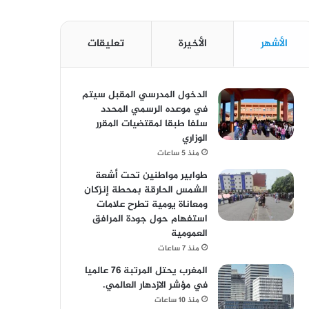
الأشهر
الأخيرة
تعليقات
الدخول المدرسي المقبل سیتم
في موعده الرسمي المحدد
سلفا طبقا لمقتضیات المقرر
الوزاري
منذ 5 ساعات
طوابير مواطنين تحت أشعة
الشمس الحارقة بمحطة إنزكان
ومعاناة يومية تطرح علامات
استفهام حول جودة المرافق
العمومية
منذ 7 ساعات
المغرب يحتل المرتبة 76 عالميا
في مؤشر الازدهار العالمي.
منذ 10 ساعات