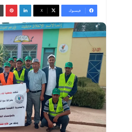
لينكدإن
بينتيريست
فيسبوك
‫X