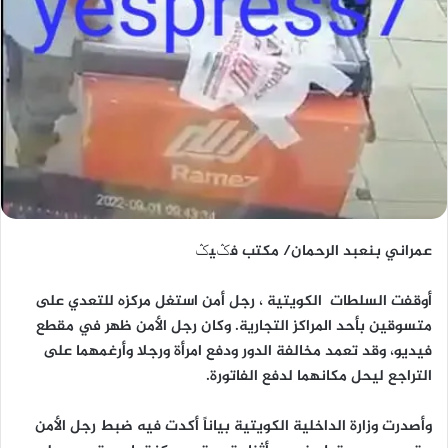
عمراني بنعبد الرحمان/ مكتب فݣيݣ
أوقفت السلطات الكويتية ، رجل أمن استغل مركزه للتعدي على
متسوقين بأحد المراكز التجارية. وكان رجل الأمن ظهر في مقطع
فيديو، وقد تعمد مخالفة الدور ودفع امرأة ورجلا وأرغمهما على
التراجع ليحل مكانهما لدفع الفاتورة.
وأصدرت وزارة الداخلية الكويتية بياناً أكدت فيه ضبط رجل الأمن