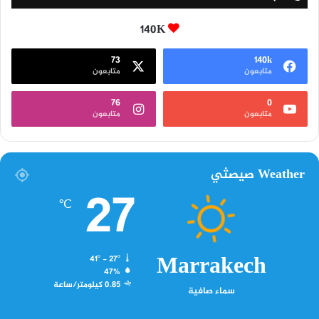
140K
73
140k
متابعون
متابعون
76
0
متابعون
متابعون
Weather صيصثي
27
℃
Marrakech
41º - 27º
47%
0.85 كيلومتر/ساعة
سماء صافية