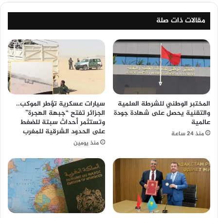
مقالات ذات صلة
المختبر الوطني للشرطة العلمية
سيارات عسكرية تؤطر الموكب..
والتقنية يحصل على شهادة جودة
الجزائر تفتح “جبهة الهجرة”
عالمية
وتستثمر أحداث سبتة للضغط
على الحدود الشرقية للمغرب
منذ 24 ساعة
منذ يومين