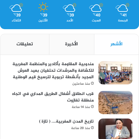
39
39
39
40
41
℃
℃
℃
℃
℃
الجمعة
السبت
الأحد
الأثنين
الثلاثاء
الأشهر
الأخيرة
تعليقات
مندوبية المقاومة بأكادير والمنظمة المغربية
للكشافة والمرشدات تحتفيان بعيد العرش
المجيد بأنشطة تربوية لترسيخ قيم الوطنية
منذ ساعتين
قرب انطلاق أشغال الطريق المداري في اتجاه
منطقة تغازوت
منذ 14 ساعة
تاريخ المدن المغربية…. ( تازة )
منذ 20 ساعة