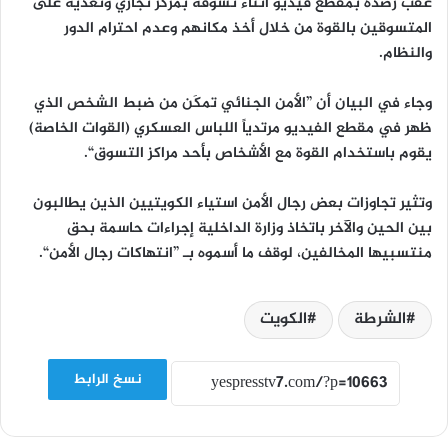
عقب رصده بمقطع فيديو أثناء تسوقه بمركز تجاري وتعديه على
المتسوقين بالقوة من خلال أخذ مكانهم وعدم احترام الدور
والنظام.
وجاء في البيان أن ”الأمن الجنائي تمكَن من ضبط الشخص الذي
ظهر في مقطع الفيديو مرتدياً اللباس العسكري (القوات الخاصة)
يقوم باستخدام القوة مع الأشخاص بأحد مراكز التسوق“.
وتثير تجاوزات بعض رجال الأمن استياء الكويتيين الذين يطالبون
بين الحين والآخر باتخاذ وزارة الداخلية إجراءات حاسمة بحق
منتسبيها المخالفين، لوقف ما أسموه بـ ”انتهاكات رجال الأمن“.
الشرطة
الكويت
نسخ الرابط