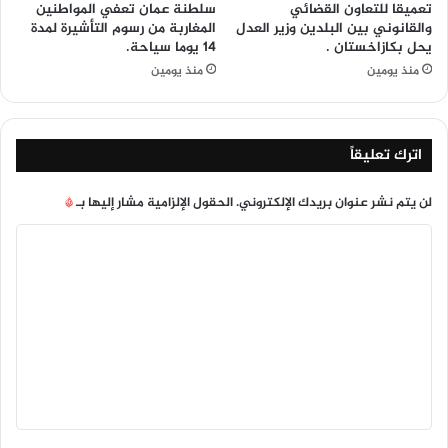
تعميقا للتعاون القضائي
سلطنة عمان تعفي المواطنين
والقانوني بين البلدين وزير العدل
المغاربة من رسوم التأشيرة لمدة
يحل بكازاخستان .
14 يوما سياحة.
منذ يومين
منذ يومين
اترك تعليقاً
لن يتم نشر عنوان بريدك الإلكتروني.
الحقول الإلزامية مشار إليها بـ
*
ا
ل
ت
ع
ل
ي
ق