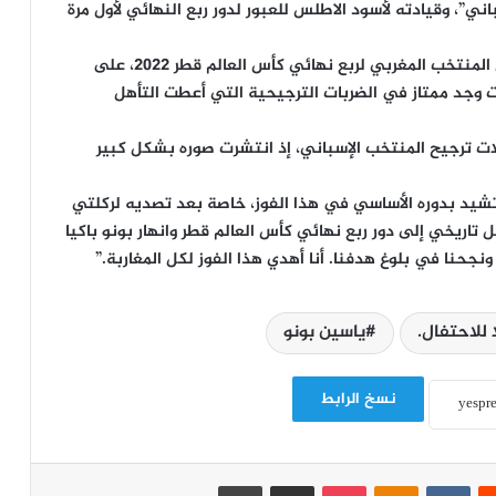
ني”، وقيادته لأسود الاطلس للعبور لدور ربع النهائي لأول مرة
ولعب ياسين بونو دورا محوريا وحاسما، وهنا في تأهل المنتخب المغربي لربع نهائي كأس العالم قطر 2022، على
 وجد ممتاز في الضربات الترجيحية التي أعطت التأهل
لات ترجيح المنتخب الإسباني، إذ انتشرت صوره بشكل كبير
تشيد بدوره الأساسي في هذا الفوز، خاصة بعد تصديه لركلتي
 تاريخي إلى دور ربع نهائي كأس العالم قطر وانهار بونو باكيا
ا ونجحنا في بلوغ هدفنا. أنا أهدي هذا الفوز لكل المغاربة.”
 للاحتفال.
ياسين بونو
نسخ الرابط
‏Reddit
‏VKontakte
Odnoklassniki
‫Pocket
مشاركة عبر البريد
طباعة