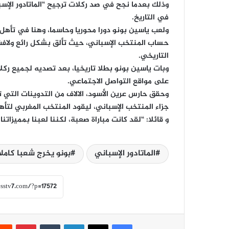
وذلك بعدما نجح في صد ركلات ترجيح “الماتادور الإسبا
في التاريخ.
حساب المنتخب الإسباني، حيث تألق بشكل رائع ولافت
التاريخي.
وبات ياسين بونو بطلا تاريخيا، بعد تصديه لجميع رك
على مواقع التواصل الاجتماعي.
وحقق حارس عرين الأسود، الالاف من التدوينات التي 
جزاء المنتخب الإسباني، ليقود المنتخب المغربي لتأهل
و قائلا: “لقد كانت مباراة صعبة، لكننا لعبنا بمميزاتن
الماتادور الإسباني
بونو يخرج شعبا كاملا
فيسبوك
‫X
لينكدإن
‏Tumblr
بينتيريست