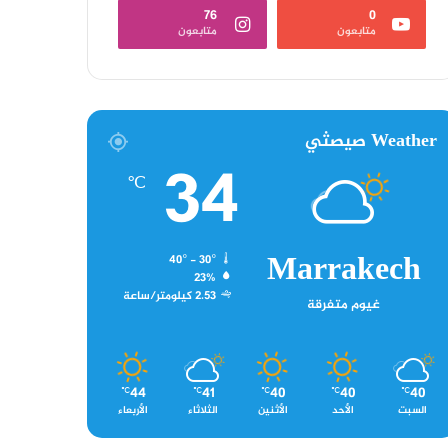
76
0
متابعون
متابعون
Weather صيصثي
34
℃
Marrakech
40º - 30º
23%
2.53 كيلومتر/ساعة
غيوم متفرقة
44
41
40
40
40
℃
℃
℃
℃
℃
السبت
الأحد
الأثنين
الثلاثاء
الأربعاء