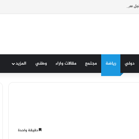
بل سیتم في موعده الرسمي المحدد سلفا طبقا لمقتضیات المقرر الوزاري
دولي
رياضة
مجتمع
مقالات واراء
وطني
المزيد
دقيقة واحدة