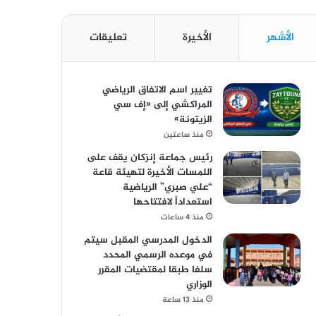
الأشهر
الأخيرة
تعليقات
تغيير اسم الاتفاق الرياضي
المراكشي إلى «إف سي
الزيتونة»
منذ ساعتين
رئيس جماعة إنزكان يقف على
اللمسات الأخيرة لتهيئة قاعة
“علي صبري” الرياضية
استعداداً لافتتاحها
منذ 4 ساعات
الدخول المدرسي المقبل سیتم
في موعده الرسمي المحدد
سلفا طبقا لمقتضیات المقرر
الوزاري
منذ 13 ساعة