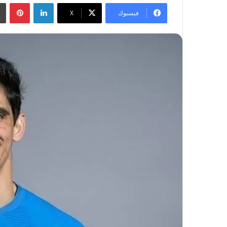
لينكدإن
بينتيريست
فيسبوك
‫X