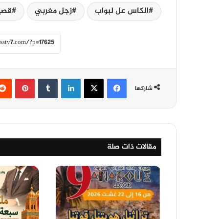
الكاس عل لبواب
زجل مغربي
قصي
فيسبوك
‫X
لينكدإن
‏Tumblr
بينتيريست
شاركها
مقالات ذات صلة