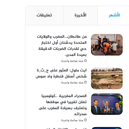
الأشهر
الأخيرة
تعليقات
من طانطان…المغرب والولايات
المتحدة يدشنان أول اختبار
حي لقدرات الضربات الدقيقة
بعيدة المدى.
منذ ساعة واحدة
ايت ملول: العثور على ج_ث_ة
شخص أسفل قنطرة واد سوس
منذ ساعة واحدة
الصحراء المغربية ..كولومبيا
تعلن تغييرا في موقفها
وتعترف بسيادة المغرب على
صحرائه
منذ ساعة واحدة