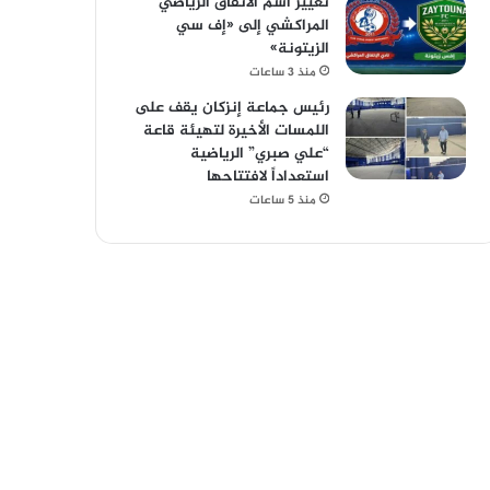
تغيير اسم الاتفاق الرياضي
المراكشي إلى «إف سي
الزيتونة»
منذ 3 ساعات
رئيس جماعة إنزكان يقف على
اللمسات الأخيرة لتهيئة قاعة
“علي صبري” الرياضية
استعداداً لافتتاحها
منذ 5 ساعات