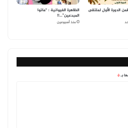
من الدورة الأول لملتقى
الظاهرة الغيوانية : “ماتوا
المبدعين”…!!
حد
منذ أسبوعين
ها بـ
*