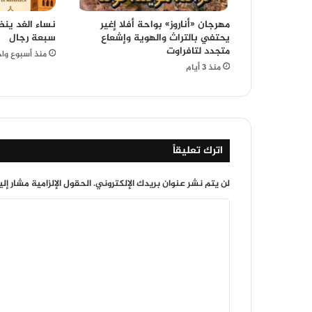
مهرجان «أناروز» بواحة أفلا إغير
نساء الغد ينظ
يحتفي بالتراث والهوية وإشعاع
سبعة رجال
متجدد لتافراوت
منذ أسبوع وا
منذ 3 أيام
اترك تعليقاً
لن يتم نشر عنوان بريدك الإلكتروني.
الحقول الإلزامية مشار إلي
ا
ل
ت
ع
ل