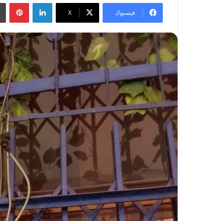
لينكدإن
بينتيريست
فيسبوك
‫X