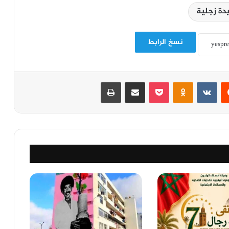
دة زجلية
نسخ الرابط
‏Reddit
‏VKontakte
Odnoklassniki
‫Pocket
مشاركة عبر البريد
طباعة