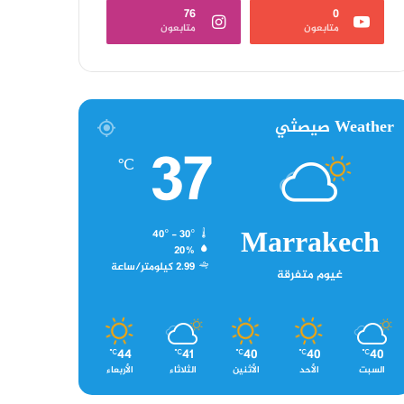
76
0
متابعون
متابعون
Weather صيصثي
37
℃
Marrakech
40º - 30º
20%
2.99 كيلومتر/ساعة
غيوم متفرقة
44
41
40
40
40
℃
℃
℃
℃
℃
السبت
الأحد
الأثنين
الثلاثاء
الأربعاء