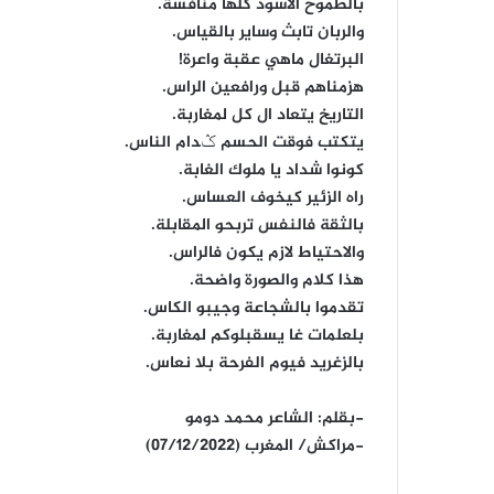
بالطموح الأسود كلها منافسة.
والربان تابث وساير بالقياس.
البرتغال ماهي عقبة واعرة!
هزمناهم قبل ورافعين الراس.
التاريخ يتعاد ال كل لمغاربة.
يتكتب فوقت الحسم ݣدام الناس.
كونوا شداد يا ملوك الغابة.
راه الزئير كيخوف العساس.
بالثقة فالنفس تربحو المقابلة.
والاحتياط لازم يكون فالراس.
هذا كلام والصورة واضحة.
تقدموا بالشجاعة وجيبو الكاس.
بلعلمات غا يسقبلوكم لمغاربة.
بالزغريد فيوم الفرحة بلا نعاس.
-بقلم: الشاعر محمد دومو
-مراكش/ المغرب (07/12/2022)