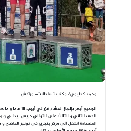
محمد كظيمي/ مكتب تسلطانت- مراكش
للصف الثاني و الثالث على التوالي دريس زيداني و م
المعطاءة انتقل الى مركز بنجرير في نونبر الماضي و 
أبدع رفقة مدربه الأصلي ببركان .