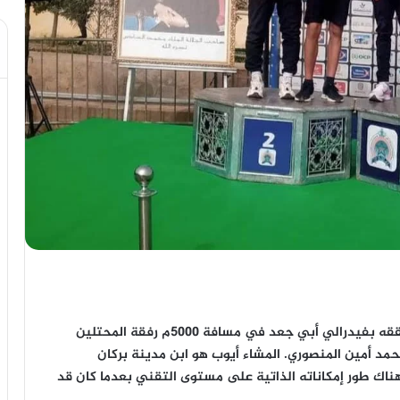
الجميع أبهر بإنجاز المشاء غزراني أيوب 16 عاما و ما حققه بفيدرالي أبي جعد في مسافة 5000م رفقة المحتلين
حمد أمين المنصوري. المشاء أيوب هو ابن مدينة بركان
هناك طور إمكاناته الذاتية على مستوى التقني بعدما كان قد