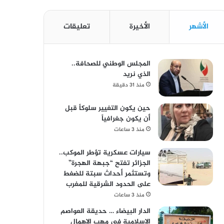
الأشهر
الأخيرة
تعليقات
المجلس الوطني للصحافة..
الذي نريد
منذ 31 دقيقة
حين يكون التغيير سلوكاً قبل
أن يكون جغرافياً
منذ 3 ساعات
سيارات عسكرية تؤطر الموكب..
الجزائر تفتح “جبهة الهجرة”
وتستثمر أحداث سبتة للضغط
على الحدود الشرقية للمغرب
منذ 3 ساعات
الدار البيضاء … حديقة العواصم
الإسلامية في مهب الإهمال