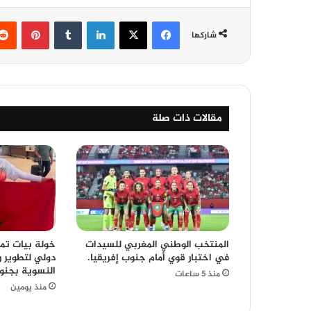
فيسبوك
‫X
لينكدإن
‏Tumblr
بينتيريست
شاركها
مقالات ذات صلة
المنتخب الوطني المغربي للسيدات
خولة بيات تم
في اختبار قوي أمام جنوب إفريقيا.
دولي لتطوير ر
النسوية بجنوب
منذ 5 ساعات
منذ يومين