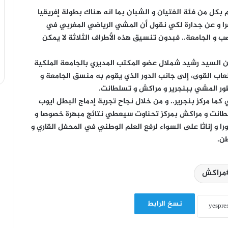
 أن سنة 2023 لابد من الاهتمام بكل من فئة الفتيان و الشبان بما انه هناك بطولة إفريقيا
ضرا و عن جدارة لكي نقول أن المشي الرياضي المغربي في
صب و الجامعة.. فبدون تنسيق هذه الأطراف الثلاثة لا يمكن
ن السيد رشيد شملال عضو المكتب المديري بالجامعة الملكية
عاب القوى، إلى جانب الدور الذي يقوم به منسق الجامعة و
تطور المشي ببنجرير و مراكش و تسلطانت.
ما مركز بنجرير.. و من خلال نجاح تجربة إدماج البطل ايوب
لطانت و مراكش بمركز تحناوت سيعطي نتائج مبهرة خصوصا و
را و إناثا على السواء لرفع العلم الوطني في المحفل القاري و
طن.
مراكش
نسخ الرابط