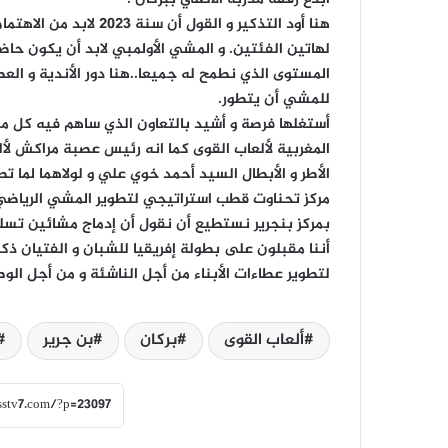
هنا أود التذكير و القول
لهاتين الفئتين. و المشي الأولمبي لابد أن يكون حا
المستوى الذي نطمح له جميعا..هنا دور الأندية و الع
للمشي أن يتطور.
أستغلها فرصة و أشيد بالتعاون الذي ساهم فيه كل م
المغربية لألعاب القوى كما انه رئيس عصبة مراكش لأل
الأطر و الأبطال السيد أحمد خوي علي و لولاهما لما 
مركز تحناوت قطب استراتيجي لتطوير المشي الرياضي ك
بمركز بنجرير نستطيع أن نقول أن إدماج مشائين تس
أننا مقبلون على بطولة إفريقيا للشبان و الفتيان ذكو
لتطوير عطاءات الأبناء من أجل الناشئة و من أجل الو
ألعاب القوى
بركان
بن جرير