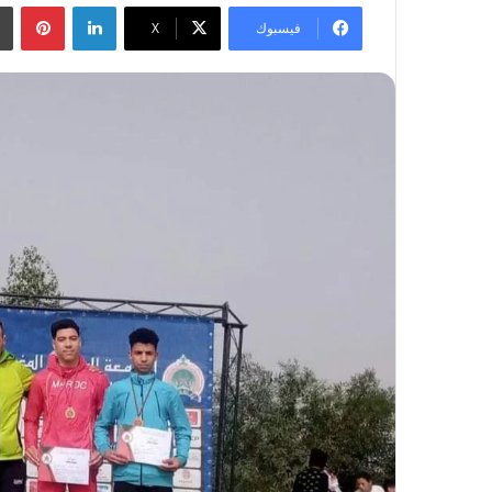
لينكدإن
بينتيريست
فيسبوك
‫X