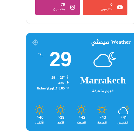
76
0
متابعون
متابعون
Weather صيصثي
29
℃
Marrakech
29º - 29º
39%
5.65 كيلومتر/ساعة
غيوم متفرقة
40
39
42
43
41
℃
℃
℃
℃
℃
الخميس
الجمعة
السبت
الأحد
الأثنين