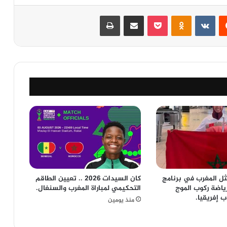
‏Reddit
‏VKontakte
Odnoklassniki
‫Pocket
مشاركة عبر البريد
طباعة
ثل المغرب في برنامج
كان السيدات 2026 .. تعيين الطاقم
ياضة ركوب الموج
التحكيمي لمباراة المغرب والسنغال.
 إفريقيا.
منذ يومين