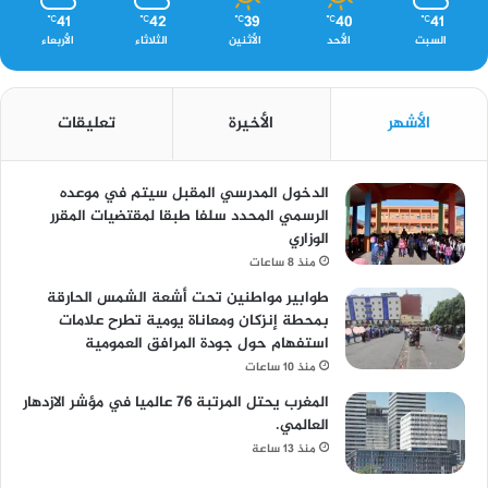
41
42
39
40
41
℃
℃
℃
℃
℃
السبت
الأحد
الأثنين
الثلاثاء
الأربعاء
الأشهر
الأخيرة
تعليقات
الدخول المدرسي المقبل سیتم في موعده
الرسمي المحدد سلفا طبقا لمقتضیات المقرر
الوزاري
منذ 8 ساعات
طوابير مواطنين تحت أشعة الشمس الحارقة
بمحطة إنزكان ومعاناة يومية تطرح علامات
استفهام حول جودة المرافق العمومية
منذ 10 ساعات
المغرب يحتل المرتبة 76 عالميا في مؤشر الازدهار
العالمي.
منذ 13 ساعة