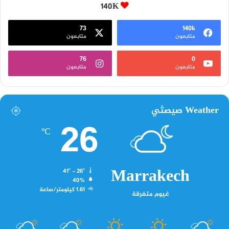
140K
73
140k
متابعون
متابعون
76
0
متابعون
متابعون
Weather صيصثي
26
℃
Marrakech
41º - 26º
40%
1.61 كيلومتر/ساعة
غيوم متفرقة