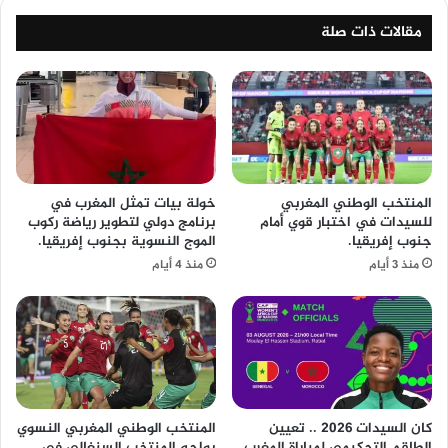
مقالات ذات صلة
المنتخب الوطني المغربي
خولة بيات تمثل المغرب في
للسيدات في اختبار قوي أمام
برنامج دولي لتطوير رياضة ركوب
جنوب إفريقيا.
الموج النسوية بجنوب إفريقيا.
منذ 3 أيام
منذ 4 أيام
كان السيدات 2026 .. تعيين
المنتخب الوطني المغربي النسوي
الطاقم التحكيمي لمباراة المغرب
يواجه المنتخب السنغالي في