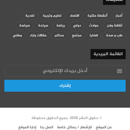
أخبار
أنشطة ملكية
اقتصاد
تعليم وتربية
تغدية
ثقافة وفن
حوادث
دولي
رياضة
سياحة
سياسة
طب و صحة
قضايا
مجتمع
محاكم
مقالات واراء
وطني
القائمة البريدية
أدخل
بريدك
الإلكتروني
© حقوق النشر 2026، جميع الحقوق محفوظة
عن الموقع
للإشهار / رسائل خاصة
اتصل بنا
إدارة الموقع