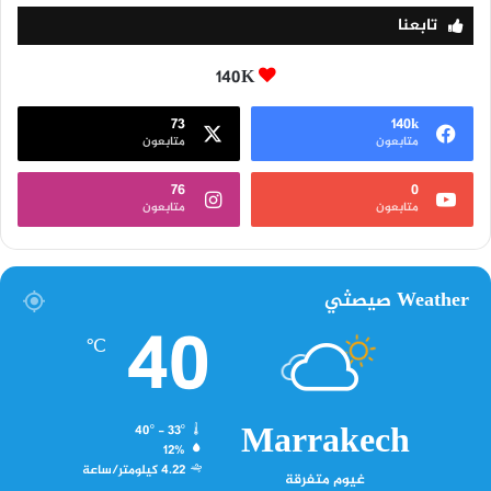
تابعنا
140K
73
140k
متابعون
متابعون
76
0
متابعون
متابعون
Weather صيصثي
40
℃
Marrakech
40º - 33º
12%
4.22 كيلومتر/ساعة
غيوم متفرقة