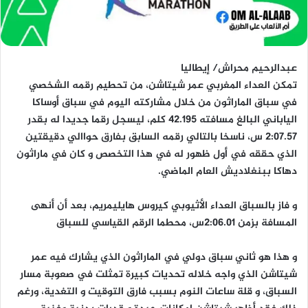
عبدالرحيم محراش/ إيطاليا
تمكن العداء المغربي عمر شيتاشن، من تحطيم رقمه الشخصي
في سباق الماراثون من خلال مشاركته اليوم في سباق أوساكا
الياباني البالغ مسافته 42.195 كلم، ليسجل رقما جديدا له بقدر
2:07.57 س، ناسخا بالتالي رقمه السابق بفارق حواالي دقيقتين
الذي حققه في أول ظهور له في هذا التخصص و كان في ماراثون
دهاكا ببنغلاديش العام الماضي.
و فاز بالسباق العداء الأثيوبي كيروس هايليمريم، بعد أن أنهى
المسافة بزمن 2:06.01س، محطما الرقم القياسي للسباق
و هذا هو ثاني سباق دولي في الماراثون الذي يشارك فيه عمر
شيتاشن الذي واجه خلاله تحديات كبيرة تمثلت في صعوبة مسار
السباق، و قلة ساعات النوم بسبب فارق التوقيت و التغدية، ورغم