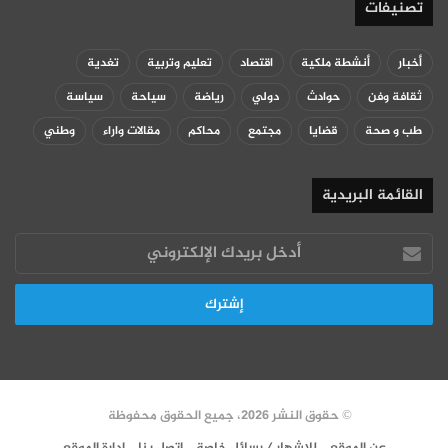
تصنيفات
أخبار
أنشطة ملكية
اقتصاد
تعليم وتربية
تغدية
ثقافة وفن
حوادث
دولي
رياضة
سياحة
سياسة
طب و صحة
قضايا
مجتمع
محاكم
مقالات واراء
وطني
القائمة البريدية
أدخل
بريدك
الإلكتروني
© حقوق النشر 2026، جميع الحقوق محفوظة
عن الموقع
للإشهار / رسائل خاصة
اتصل بنا
إدارة الموقع