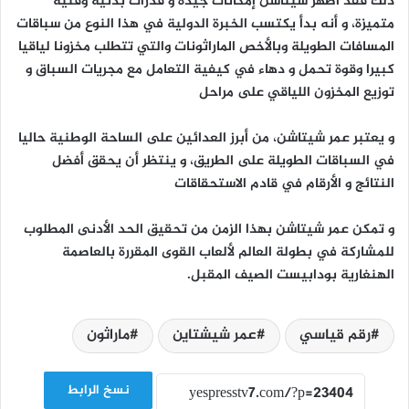
ذلك فقد أظهر شيتاشن إمكانات جيدة و قدرات بدنية وفنية
متميزة، و أنه بدأ يكتسب الخبرة الدولية في هذا النوع من سباقات
المسافات الطويلة وبالأخص الماراثونات والتي تتطلب مخزونا لياقيا
كبيرا وقوة تحمل و دهاء في كيفية التعامل مع مجريات السباق و
توزيع المخزون اللياقي على مراحل
و يعتبر عمر شيتاشن، من أبرز العدائين على الساحة الوطنية حاليا
في السباقات الطويلة على الطريق، و ينتظر أن يحقق أفضل
النتائج و الأرقام في قادم الاستحقاقات
و تمكن عمر شيتاشن بهذا الزمن من تحقيق الحد الأدنى المطلوب
للمشاركة في بطولة العالم لألعاب القوى المقررة بالعاصمة
الهنغارية بودابيست الصيف المقبل.
رقم قياسي
عمر شيشتاين
ماراثون
نسخ الرابط