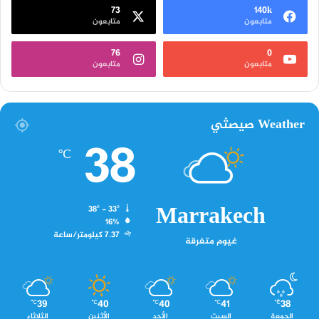
73
140k
متابعون
متابعون
76
0
متابعون
متابعون
Weather صيصثي
38
℃
Marrakech
38º - 33º
16%
7.37 كيلومتر/ساعة
غيوم متفرقة
39
40
40
41
38
℃
℃
℃
℃
℃
الجمعة
السبت
الأحد
الأثنين
الثلاثاء