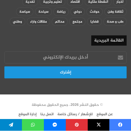
أخبار
أنشطة ملكية
اقتصاد
تعليم وتربية
تغدية
ثقافة وفن
حوادث
دولي
رياضة
سياحة
سياسة
طب و صحة
قضايا
مجتمع
محاكم
مقالات واراء
وطني
القائمة البريدية
أدخل
بريدك
الإلكتروني
© حقوق النشر 2026، جميع الحقوق محفوظة
عن الموقع
للإشهار / رسائل خاصة
اتصل بنا
إدارة الموقع
سياسة الخصوصية
VERSION FR
فيسبوك
‫X
بينتيريست
ماسنجر
واتساب
تيلقرام