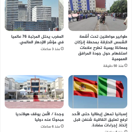
طوابير مواطنين تحت أشعة
المغرب يحتل المرتبة 76 عالميا
الشمس الحارقة بمحطة إنزكان
في مؤشر الازدهار العالمي.
ومعاناة يومية تطرح علامات
منذ 3 ساعات
استفهام حول جودة المرافق
العمومية
منذ 50 دقيقة
إسبانيا تمهل إيطاليا حتى الأحد
وجدة / الأمن يوقف هولانديا
لرفع تعليق اتفاقية شنغن قبل
مبحوثا عنه دوليا
إتخاذ إجراءات مضادة.
منذ 6 ساعات