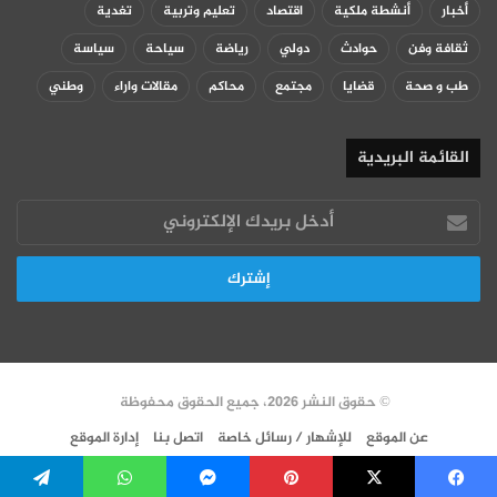
أخبار
أنشطة ملكية
اقتصاد
تعليم وتربية
تغدية
ثقافة وفن
حوادث
دولي
رياضة
سياحة
سياسة
طب و صحة
قضايا
مجتمع
محاكم
مقالات واراء
وطني
القائمة البريدية
أدخل
بريدك
الإلكتروني
© حقوق النشر 2026، جميع الحقوق محفوظة
عن الموقع
للإشهار / رسائل خاصة
اتصل بنا
إدارة الموقع
سياسة الخصوصية
VERSION FR