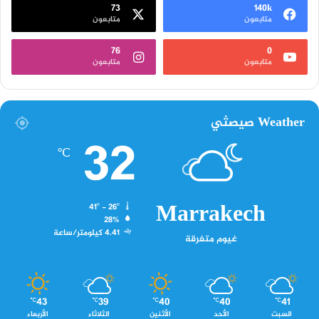
73
140k
متابعون
متابعون
76
0
متابعون
متابعون
Weather صيصثي
32
℃
Marrakech
41º - 26º
28%
4.41 كيلومتر/ساعة
غيوم متفرقة
43
39
40
40
41
℃
℃
℃
℃
℃
السبت
الأحد
الأثنين
الثلاثاء
الأربعاء