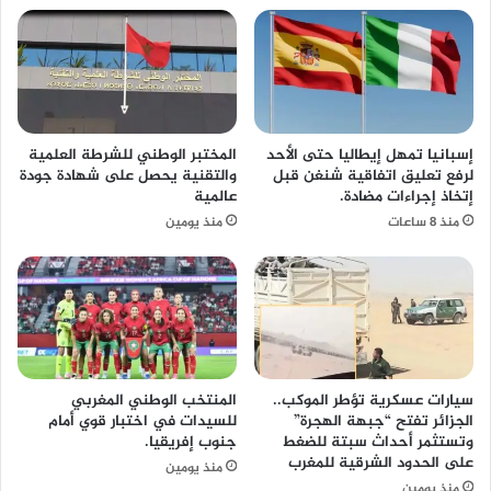
إسبانيا تمهل إيطاليا حتى الأحد
المختبر الوطني للشرطة العلمية
لرفع تعليق اتفاقية شنغن قبل
والتقنية يحصل على شهادة جودة
إتخاذ إجراءات مضادة.
عالمية
منذ 8 ساعات
منذ يومين
سيارات عسكرية تؤطر الموكب..
المنتخب الوطني المغربي
الجزائر تفتح “جبهة الهجرة”
للسيدات في اختبار قوي أمام
وتستثمر أحداث سبتة للضغط
جنوب إفريقيا.
على الحدود الشرقية للمغرب
منذ يومين
منذ يومين