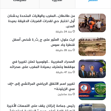
الأشهر
الأخيرة
تعليقات
من طانطان…المغرب والولايات المتحدة يدشنان
أول اختبار حي لقدرات الضربات الدقيقة بعيدة
المدى.
منذ 24 دقيقة
ايت ملول: العثور على ج_ث_ة شخص أسفل
قنطرة واد سوس
منذ 28 دقيقة
الصحراء المغربية ..كولومبيا تعلن تغييرا في
موقفها وتعترف بسيادة المغرب على صحرائه
منذ 47 دقيقة
تغيير اسم الاتفاق الرياضي المراكشي إلى «إف
سي الزيتونة»
منذ ساعتين
رئيس جماعة إنزكان يقف على اللمسات الأخيرة