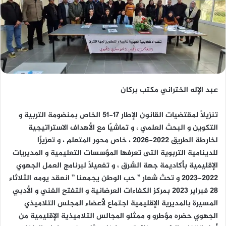
عبد الإله الختراني مكتب بركان
تنزيلاً لمقتضيات القانون الإطار 17-51 الخاص بمنضومة التربية و
التكوين و البحث العلمي ، و تماشيًا مع الأهداف الاستراتيجية
لخارطة الطريق 2022-2026 ، خاص محور المتعلم ، و تعزيزًا
للدينامية التربوية التى تعرفها المؤسسات التعليمية و المديريات
الإقليمية بأكاديمة جهة الشرق ، و تفعيلًا لبرنامج العمل الجهوي
2022-2023 و تحث شعار ” حب الوطن يجمعنا ” انعقد يومه الثلاثاء
28 فبراير 2023 بمركز الكفاءات العرضانية و التفتح الفني و الأدبي
المسيرة بالمديرية الإقليمية اجتماع لأعضاء المجلس التلاميذي
الجهوي حضره مؤطرو و ممثلو المجالس التلاميذية الإقليمية من