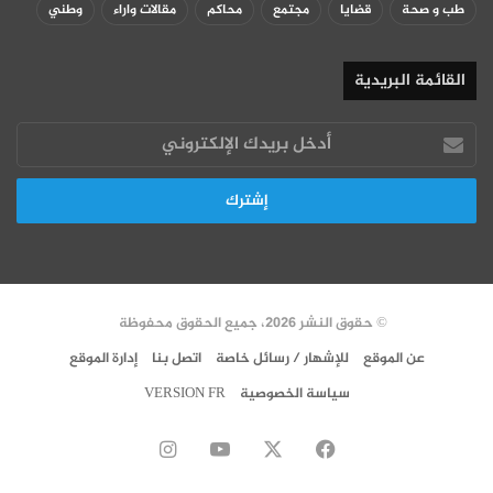
طب و صحة
قضايا
مجتمع
محاكم
مقالات واراء
وطني
القائمة البريدية
أدخل
بريدك
الإلكتروني
© حقوق النشر 2026، جميع الحقوق محفوظة
عن الموقع
للإشهار / رسائل خاصة
اتصل بنا
إدارة الموقع
سياسة الخصوصية
VERSION FR
‫X
فيسبوك
‫YouTube
انستقرام