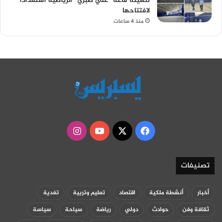
لتهيئة قاعة “علي صبري” الرياضية استعداداً
لافتتاحها
منذ 4 ساعات
‫X
فيسبوك
‫YouTube
انستقرام
تصنيفات
أخبار
أنشطة ملكية
اقتصاد
تعليم وتربية
تغدية
ثقافة وفن
حوادث
دولي
رياضة
سياحة
سياسة