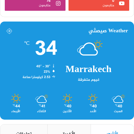
76
0
متابعون
متابعون
Weather صيصثي
34
℃
Marrakech
40º - 30º
23%
2.53 كيلومتر/ساعة
غيوم متفرقة
44
41
40
40
40
℃
℃
℃
℃
℃
السبت
الأحد
الأثنين
الثلاثاء
الأربعاء