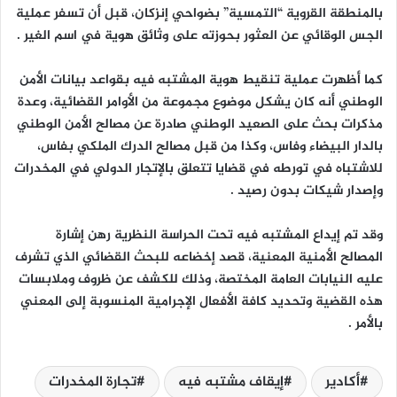
بالمنطقة القروية “التمسية” بضواحي إنزكان، قبل أن تسفر عملية
الجس الوقائي عن العثور بحوزته على وثائق هوية في اسم الغير .
كما أظهرت عملية تنقيط هوية المشتبه فيه بقواعد بيانات الأمن
الوطني أنه كان يشكل موضوع مجموعة من الأوامر القضائية، وعدة
مذكرات بحث على الصعيد الوطني صادرة عن مصالح الأمن الوطني
بالدار البيضاء وفاس، وكذا من قبل مصالح الدرك الملكي بفاس،
للاشتباه في تورطه في قضايا تتعلق بالإتجار الدولي في المخدرات
وإصدار شيكات بدون رصيد .
وقد تم إيداع المشتبه فيه تحت الحراسة النظرية رهن إشارة
المصالح الأمنية المعنية، قصد إخضاعه للبحث القضائي الذي تشرف
عليه النيابات العامة المختصة، وذلك للكشف عن ظروف وملابسات
هذه القضية وتحديد كافة الأفعال الإجرامية المنسوبة إلى المعني
بالأمر .
أكادير
إيقاف مشتبه فيه
تجارة المخدرات