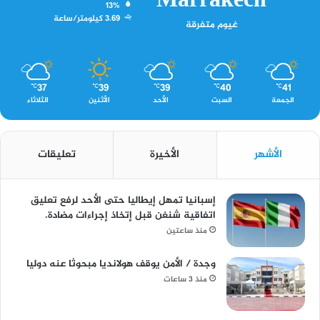
Marrakech
13%
3.69 كيلومتر/ساعة
غيوم متفرقة
37
39
39
40
41
℃
℃
℃
℃
℃
الجمعة
السبت
الأحد
الأثنين
الثلاثاء
الأشهر
الأخيرة
تعليقات
إسبانيا تمهل إيطاليا حتى الأحد لرفع تعليق
اتفاقية شنغن قبل إتخاذ إجراءات مضادة.
منذ ساعتين
وجدة / الأمن يوقف هولانديا مبحوثا عنه دوليا
منذ 3 ساعات