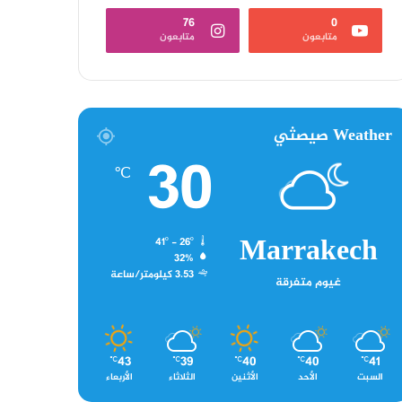
76
0
متابعون
متابعون
Weather صيصثي
30
℃
Marrakech
41º - 26º
32%
3.53 كيلومتر/ساعة
غيوم متفرقة
43
39
40
40
41
℃
℃
℃
℃
℃
السبت
الأحد
الأثنين
الثلاثاء
الأربعاء