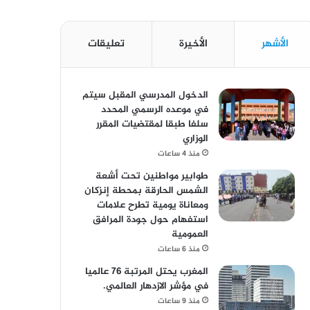
الأشهر
الأخيرة
تعليقات
الدخول المدرسي المقبل سیتم
في موعده الرسمي المحدد
سلفا طبقا لمقتضیات المقرر
الوزاري
منذ 4 ساعات
طوابير مواطنين تحت أشعة
الشمس الحارقة بمحطة إنزكان
ومعاناة يومية تطرح علامات
استفهام حول جودة المرافق
العمومية
منذ 6 ساعات
المغرب يحتل المرتبة 76 عالميا
في مؤشر الازدهار العالمي.
منذ 9 ساعات