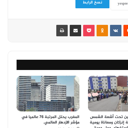
نسخ الرابط
‏Reddit
‏VKontakte
Odnoklassniki
‫Pocket
مشاركة عبر البريد
طباعة
نين تحت أشعة الشمس
المغرب يحتل المرتبة 76 عالميا في
 إنزكان ومعاناة يومية
مؤشر الازدهار العالمي.
استفهام حول جودة