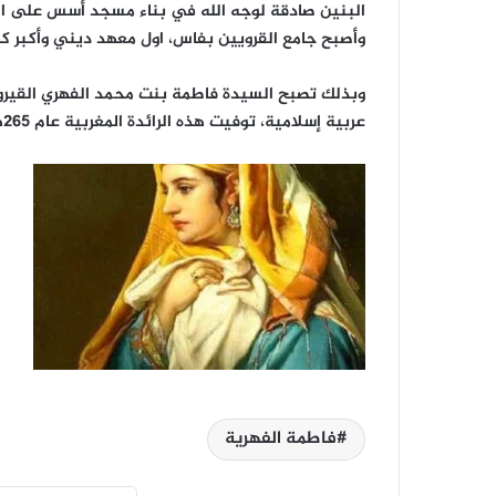
البنين صادقة لوجه الله في بناء مسجد أسس على ال
وأصبح جامع القرويين بفاس، اول معهد ديني وأكبر كل
وبذلك تصبح السيدة فاطمة بنت محمد الفهري القيروا
عربية إسلامية، توفيت هذه الرائدة المغربية عام 265هجرية / 1180 ميلادية .
فاطمة الفهرية