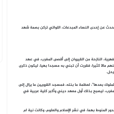
تحدث عن إحدى النساء المبدعات، اللواتي تركن بصمة شهد
هرية، النازحة من القيروان إلى أقصى المغرب، في عهد
هم مالا كثيرا، فقررت أن تبني به مسجدا بهيا، ليكون ذكرى
رحل.
ملوك بعدها”، لعظمة ما بنته، فمسجد القرويين ما يزال إلى
المغرب، ليصبح بذلك أول معهد ديني وأكبر كلية عربية في
لدور المنوط بهما، في نشر الإسلام والعلوم، وكانت نية ام