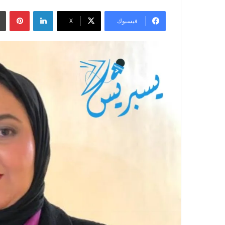
لينكدإن
بينتيريست
فيسبوك
‫X