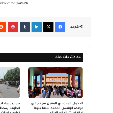
فيسبوك
‫X
لينكدإن
‏Tumblr
بينتيريست
شاركها
مقالات ذات صلة
الدخول المدرسي المقبل سیتم في
طوابير مواط
موعده الرسمي المحدد سلفا طبقا
الحارقة بمحطة
لمقتضیات المقرر الوزاري
تطرح علامات 