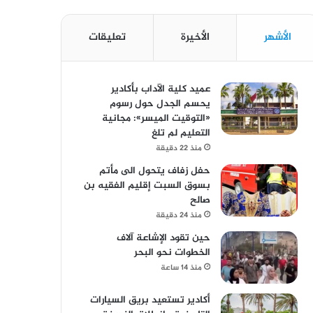
الأشهر
الأخيرة
تعليقات
عميد كلية الآداب بأكادير
يحسم الجدل حول رسوم
«التوقيت الميسر»: مجانية
التعليم لم تلغ
منذ 22 دقيقة
حفل زفاف يتحول الى مأتم
بسوق السبت إقليم الفقيه بن
صالح
منذ 24 دقيقة
حين تقود الإشاعة آلاف
الخطوات نحو البحر
منذ 14 ساعة
أكادير تستعيد بريق السيارات