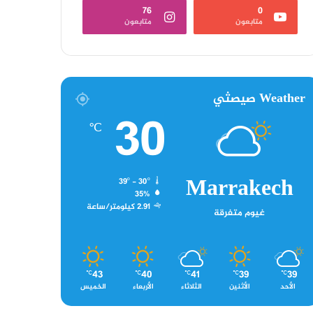
76
0
متابعون
متابعون
Weather صيصثي
30
℃
Marrakech
39º - 30º
35%
2.91 كيلومتر/ساعة
غيوم متفرقة
43
40
41
39
39
℃
℃
℃
℃
℃
الأحد
الأثنين
الثلاثاء
الأربعاء
الخميس