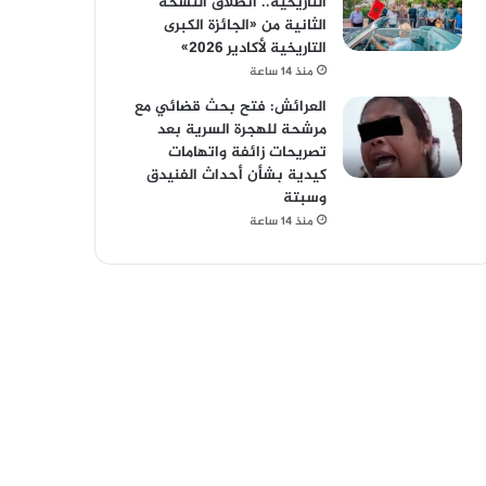
التاريخية.. انطلاق النسخة
الثانية من «الجائزة الكبرى
التاريخية لأكادير 2026»
منذ 14 ساعة
العرائش: فتح بحث قضائي مع
مرشحة للهجرة السرية بعد
تصريحات زائفة واتهامات
كيدية بشأن أحداث الفنيدق
وسبتة
منذ 14 ساعة