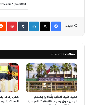
فيسبوك
‫X
لينكدإن
‏Tumblr
بينتيريست
شاركها
مقالات ذات صلة
عميد كلية الآداب بأكادير يحسم
حفل زفاف يتح
الجدل حول رسوم «التوقيت الميسر»:
السبت إقليم ا