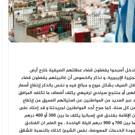
لدخل أصبحوا يفضلون قضاء عطلتهم الصيفية خارج أرض
يرة الإيبيرية، و نذكر بالخصوص أن غالبيتهم يفضلون قضاء
لال الصيف بشكل مروع و مبالغ فيه و نخص بالذكر إرتفاع أسعار
ل ملهى أو منتجع سياحي ترفيهي يكلف أضعاف ما تكلفه المرافق
د عبر العديد من المواطنين عن استيائهم العميق من إرتفاع
ن كل سنة، كما صرح أحد المواطنين لجريدتنا و قد إعتاد على
قضاء العطلة الصيفية في السنوات الأخيرة بإسبانيا أن الإقامة بفندق في إسبانيا يكلف ما بين 300 أو 400 درهم
لليلة الواحدة و شبيه ذلك الفندق في المغرب يكلف ما بين 700 و 900 درهم لليلة الواحدة ، مع العلم ان الفنادق
 جودة الخدمات المعروضة، نفس الشيئ كذلك بالنسبة للشقق