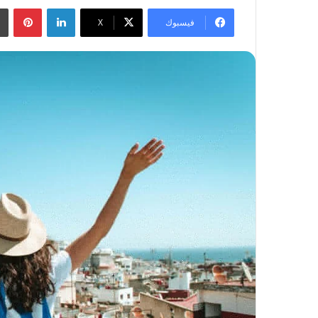
لينكدإن
بينتيريست
فيسبوك
‫X