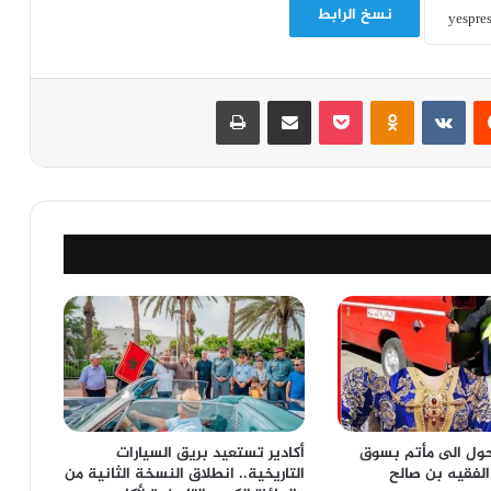
نسخ الرابط
‏Reddit
‏VKontakte
Odnoklassniki
‫Pocket
مشاركة عبر البريد
طباعة
ول الى مأتم بسوق
أكادير تستعيد بريق السيارات
لفقيه بن صالح
التاريخية.. انطلاق النسخة الثانية من