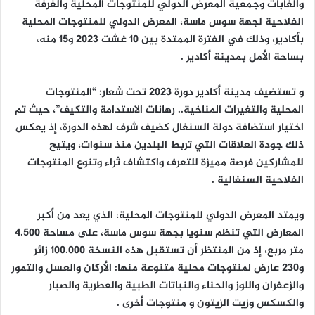
والغابات وجمعية المعرض الدولي للمنتوجات المحلية والغرفة
الفلاحية لجهة سوس ماسة، المعرض الدولي للمنتوجات المحلية
بأكادير، وذلك في الفترة الممتدة بين 10 غشت 2023 و15 منه،
بساحة الأمل بمدينة أكادير .
و تستضيف مدينة أكادير دورة 2023 تحت شعار: “المنتوجات
المحلية والتغيرات المناخية.. رهانات الاستدامة والتكيف”، حيث تم
اختيار استضافة دولة السنغال كضيف شرف لهذه الدورة، إذ يعكس
ذلك جودة العلاقات التي تربط البلدين منذ سنوات، ويتيح
للمشاركين فرصة مميزة للتعرف واكتشاف ثراء وتنوع المنتوجات
الفلاحية السنغالية .
ويمتد المعرض الدولي للمنتوجات المحلية، الذي يعد من أكبر
المعارض التي تنظم سنويا بجهة سوس ماسة، على مساحة 4.500
متر مربع، إذ من المنتظر أن تستقبل هذه النسخة 100.000 زائر
و230 عارض لمنتوجات محلية متنوعة منها: الأركان والعسل والتمور
والزعفران واللوز والحناء والنباتات الطبية والعطرية والصبار
والكسكس وزيت الزيتون و منتوجات أخرى .