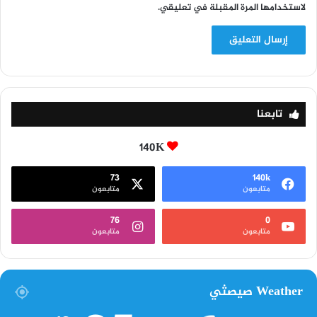
لاستخدامها المرة المقبلة في تعليقي.
تابعنا
140K
73
140k
متابعون
متابعون
76
0
متابعون
متابعون
Weather صيصثي