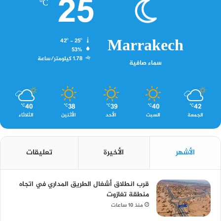
25
℃
Marrakech
42º - 25º
53%
1.78 كيلومتر/ساعة
سماء صافية
40
38
39
40
42
℃
℃
℃
℃
℃
الجمعة
السبت
الأحد
الأثنين
الثلاثاء
الأشهر
الأخيرة
تعليقات
قرب انطلاق أشغال الطريق المداري في اتجاه
منطقة تغازوت
منذ 10 ساعات