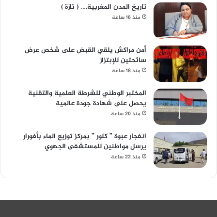
تاريخ المدن المغربية…. ( تازة )
منذ 16 ساعة
أمن مراكش يلقي القبض على شخص عرض
سائحتين للإبتزاز
منذ 18 ساعة
المختبر الوطني للشرطة العلمية والتقنية
يحصل على شهادة جودة عالمية
منذ 20 ساعة
انفجار عبوة ” كلور ” بمركز توزيع الماء بأفورار
يرسل مواطنين للمستشفى الجهوي
منذ 22 ساعة