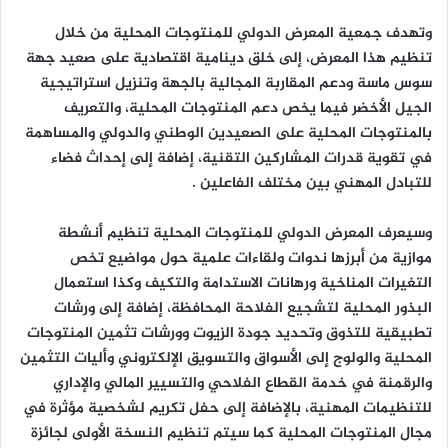
وتهدف جمعية المعرض الدولي للمنتوجات المحلية من خلال
تنظيم هذا المعرض، إلى خلق دينامية اقتصادية على صعيد جهة
سوس ماسة ودعم المقاربة المجالية بالجهة وتنزيل استراتيجية
الجيل الأخضر فيما يخص دعم المنتوجات المحلية، والتعريف
بالمنتوجات المحلية على الصعيدين الوطني والدولي والمساهمة
في تقوية قدرات المشاركين التقنية، إضافة إلى إحداث فضاء
للتبادل المهني بين مختلف الفاعلين .
وسيعرف المعرض الدولي للمنتوجات المحلية تنظيم أنشطة
موازية من أبرزها ندوات ولقاءات علمية حول مواضيع تخص
التغيرات المناخية ورهانات الاستدامة والتكيف وكذا استعمال
البذور المحلية لتشجيع الفلاحة المحافظة، إضافة إلى ورشات
تطبيقية للتذوق وتحديد جودة الزيوت وورشات تثمين المنتوجات
المحلية والولوج إلى الأسواق والتسويق الإلكتروني وأليات التثمين
والرقمنة في خدمة القطاع الفلاحي والتسيير المالي والإداري
للتنظيمات المهنية، بالإضافة إلى حفل تكريم لشخصية مؤثرة في
مجال المنتوجات المحلية كما سيتم تنظيم النسخة الأولى لجائزة