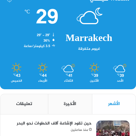
29
℃
Marrakech
29º - 29º
36%
3.5 كيلومتر/ساعة
غيوم متفرقة
43
44
41
39
39
℃
℃
℃
℃
℃
الأحد
الأثنين
الثلاثاء
الأربعاء
الخميس
الأشهر
الأخيرة
تعليقات
حين تقود الإشاعة آلاف الخطوات نحو البحر
منذ ساعتين