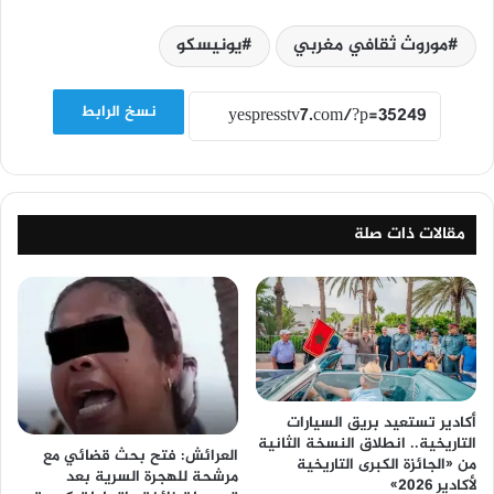
موروث ثقافي مغربي
يونيسكو
نسخ الرابط
مقالات ذات صلة
أكادير تستعيد بريق السيارات
التاريخية.. انطلاق النسخة الثانية
العرائش: فتح بحث قضائي مع
من «الجائزة الكبرى التاريخية
مرشحة للهجرة السرية بعد
لأكادير 2026»