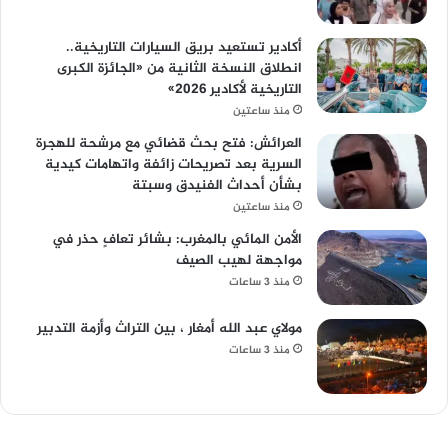
أكادير تستعيد بريق السيارات التاريخية..
انطلاق النسخة الثانية من «الجائزة الكبرى
التاريخية لأكادير 2026»
منذ ساعتين
العرائش: فتح بحث قضائي مع مرشحة للهجرة
السرية بعد تصريحات زائفة واتهامات كيدية
بشأن أحداث الفنيدق وسبتة
منذ ساعتين
الأمن المائي بالمغرب: بشائر تعافٍ حذر في
مواجهة لهيب الصيف
منذ 3 ساعات
مولاي عبد الله أمغار ، بين التراث وأزمة التدبير
منذ 3 ساعات