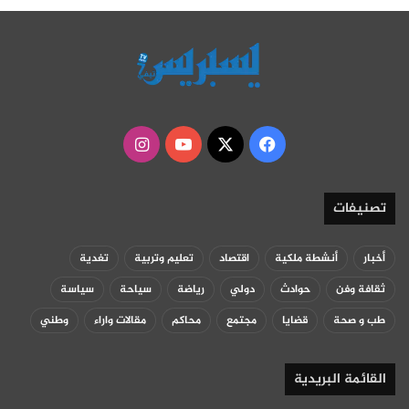
‫X
فيسبوك
‫YouTube
انستقرام
تصنيفات
أخبار
أنشطة ملكية
اقتصاد
تعليم وتربية
تغدية
ثقافة وفن
حوادث
دولي
رياضة
سياحة
سياسة
طب و صحة
قضايا
مجتمع
محاكم
مقالات واراء
وطني
القائمة البريدية