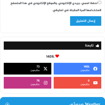
احفظ اسمي، بريدي الإلكتروني، والموقع الإلكتروني في هذا المتصفح
لاستخدامها المرة المقبلة في تعليقي.
تابعنا
140K
73
140k
متابعون
متابعون
76
0
متابعون
متابعون
Weather صيصثي