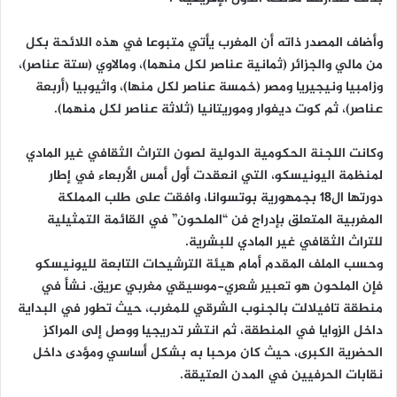
وأضاف المصدر ذاته أن المغرب يأتي متبوعا في هذه اللائحة بكل
من مالي والجزائر (ثمانية عناصر لكل منهما)، ومالاوي (ستة عناصر)،
وزامبيا ونيجيريا ومصر (خمسة عناصر لكل منها)، واثيوبيا (أربعة
عناصر)، ثم كوت ديفوار وموريتانيا (ثلاثة عناصر لكل منهما).
وكانت اللجنة الحكومية الدولية لصون التراث الثقافي غير المادي
لمنظمة اليونيسكو، التي انعقدت أول أمس الأربعاء في إطار
دورتها ال18 بجمهورية بوتسوانا، وافقت على طلب المملكة
المغربية المتعلق بإدراج فن “الملحون” في القائمة التمثيلية
للتراث الثقافي غير المادي للبشرية.
وحسب الملف المقدم أمام هيئة الترشيحات التابعة لليونيسكو
فإن الملحون هو تعبير شعري-موسيقي مغربي عريق. نشأ في
منطقة تافيلالت بالجنوب الشرقي للمغرب، حيث تطور في البداية
داخل الزوايا في المنطقة، ثم انتشر تدريجيا ووصل إلى المراكز
الحضرية الكبرى، حيث كان مرحبا به بشكل أساسي ومؤدى داخل
نقابات الحرفيين في المدن العتيقة.