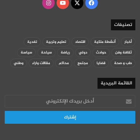
‫X
فيسبوك
‫YouTube
انستقرام
تصنيفات
أخبار
أنشطة ملكية
اقتصاد
تعليم وتربية
تغدية
ثقافة وفن
حوادث
دولي
رياضة
سياحة
سياسة
طب و صحة
قضايا
مجتمع
محاكم
مقالات واراء
وطني
القائمة البريدية
أدخل
بريدك
الإلكتروني