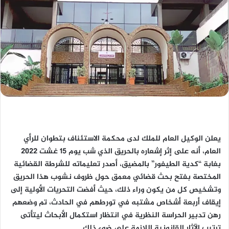
يعلن الوكيل العام للملك لدى محكمة الاستئناف بتطوان للرأي
العام، أنه على إثر إشعاره بالحريق الذي شب يوم 15 غشت 2022
بغابة “كدية الطيفور” بالمضيق، أصدر تعليماته للشرطة القضائية
المختصة بفتح بحث قضائي معمق حول ظروف نشوب هذا الحريق
وتشخيص كل من يكون وراء ذلك، حيث أفضت التحريات الأولية إلى
إيقاف أربعة أشخاص مشتبه في تورطهم في الحادث، تم وضعهم
رهن تدبير الحراسة النظرية في انتظار استكمال الأبحاث ليتأتى
ترتيب الآثار القانونية اللازمة على ضوء ذلك.