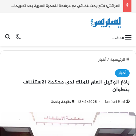
العرائش: فتح بحث قضائي مع مرشحة للهجرة السرية بعد تصريحات زائفة واتهامات كيدية بشأن أحداث الفنيدق وسبتة
بح
الوضع ا
القائمة
الرئيسية
/
أخبار
أخبار
بلاغ الوكيل العام للملك لدى محكمة الاستئناف
بتطوان
Jaouhari Hind
12/12/2025
دقيقة واحدة