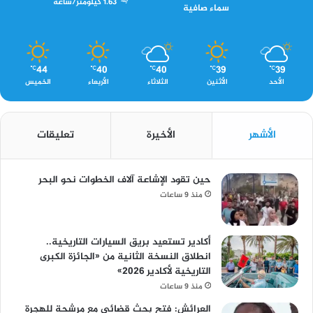
1.63 كيلومتر/ساعة
سماء صافية
44
40
40
39
39
℃
℃
℃
℃
℃
الأحد
الأثنين
الثلاثاء
الأربعاء
الخميس
الأشهر
الأخيرة
تعليقات
حين تقود الإشاعة آلاف الخطوات نحو البحر
منذ 9 ساعات
أكادير تستعيد بريق السيارات التاريخية..
انطلاق النسخة الثانية من «الجائزة الكبرى
التاريخية لأكادير 2026»
منذ 9 ساعات
العرائش: فتح بحث قضائي مع مرشحة للهجرة