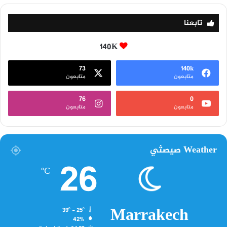
تابعنا
140K
73
140k
متابعون
متابعون
76
0
متابعون
متابعون
Weather صيصثي
26
℃
Marrakech
39º - 25º
42%