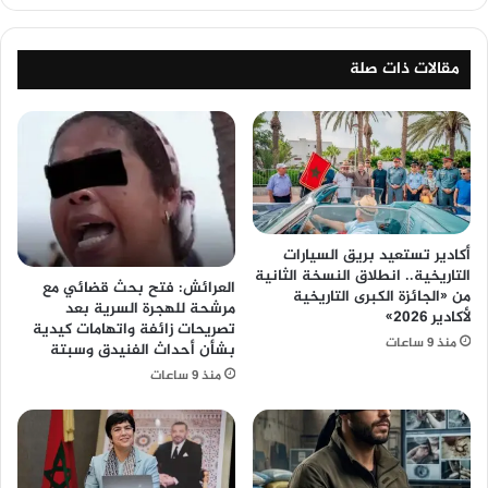
مقالات ذات صلة
أكادير تستعيد بريق السيارات
التاريخية.. انطلاق النسخة الثانية
العرائش: فتح بحث قضائي مع
من «الجائزة الكبرى التاريخية
مرشحة للهجرة السرية بعد
لأكادير 2026»
تصريحات زائفة واتهامات كيدية
منذ 9 ساعات
بشأن أحداث الفنيدق وسبتة
منذ 9 ساعات