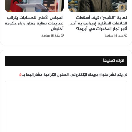
نهاية “الشبح”: كيف أسقطت
المجلس الأعلى للحسابات يترقب
الخلافات العائلية إمبراطورية أحد
تصريحات نهاية مهام وزراء حكومة
أكبر تجار المخدرات في أوروبا؟
أخنوش
منذ 14 ساعة
منذ 15 ساعة
اترك تعليقاً
لن يتم نشر عنوان بريدك الإلكتروني.
الحقول الإلزامية مشار إليها بـ
*
ا
ل
ت
ع
ل
ي