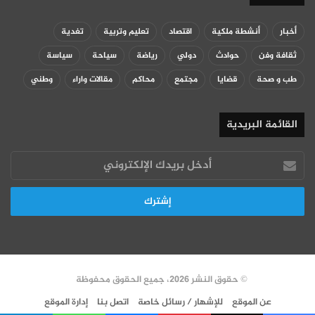
أخبار
أنشطة ملكية
اقتصاد
تعليم وتربية
تغدية
ثقافة وفن
حوادث
دولي
رياضة
سياحة
سياسة
طب و صحة
قضايا
مجتمع
محاكم
مقالات واراء
وطني
القائمة البريدية
أدخل
بريدك
الإلكتروني
© حقوق النشر 2026، جميع الحقوق محفوظة
عن الموقع
للإشهار / رسائل خاصة
اتصل بنا
إدارة الموقع