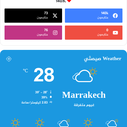
140K
73
140k
متابعون
متابعون
76
0
متابعون
متابعون
Weather صيصثي
28
℃
Marrakech
39º - 28º
39%
2.83 كيلومتر/ساعة
غيوم متفرقة