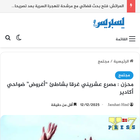
العرائش: فتح بحث قضائي مع مرشحة للهجرة السرية بعد تصريحات زائفة واتهامات كيدية بشأن أحداث الفنيدق وسبتة
بح
الوضع ا
القائمة
الرئيسية
/
مجتمع
مجتمع
محزن : مصرع عشريني غرقا بشاطئ “أغروض” ضواحي
أكادير
Jaouhari Hind
12/12/2025
أقل من دقيقة