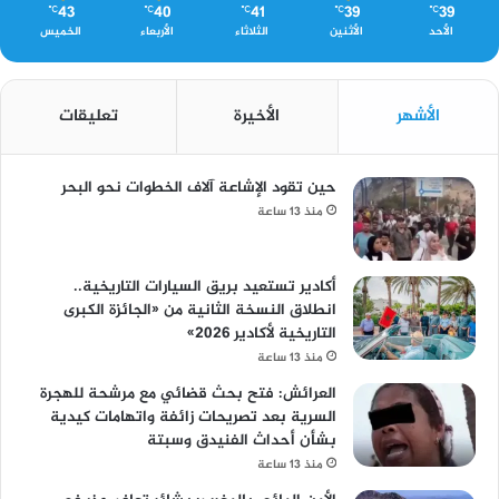
43
40
41
39
39
℃
℃
℃
℃
℃
الأحد
الأثنين
الثلاثاء
الأربعاء
الخميس
الأشهر
الأخيرة
تعليقات
حين تقود الإشاعة آلاف الخطوات نحو البحر
منذ 13 ساعة
أكادير تستعيد بريق السيارات التاريخية..
انطلاق النسخة الثانية من «الجائزة الكبرى
التاريخية لأكادير 2026»
منذ 13 ساعة
العرائش: فتح بحث قضائي مع مرشحة للهجرة
السرية بعد تصريحات زائفة واتهامات كيدية
بشأن أحداث الفنيدق وسبتة
منذ 13 ساعة