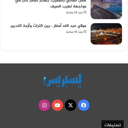
الأمن المائي بالمغرب: بشائر تعافٍ حذر في
مواجهة لهيب الصيف
منذ 14 ساعة
مولاي عبد الله أمغار ، بين التراث وأزمة التدبير
منذ 15 ساعة
‫X
فيسبوك
‫YouTube
انستقرام
تصنيفات