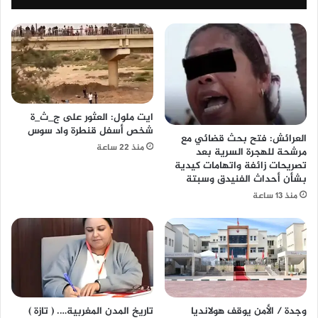
ايت ملول: العثور على ج_ث_ة
شخص أسفل قنطرة واد سوس
العرائش: فتح بحث قضائي مع
منذ 22 ساعة
مرشحة للهجرة السرية بعد
تصريحات زائفة واتهامات كيدية
بشأن أحداث الفنيدق وسبتة
منذ 13 ساعة
وجدة / الأمن يوقف هولانديا
تاريخ المدن المغربية…. ( تازة )