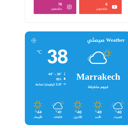
76
0
متابعون
متابعون
Weather صيصثي
38
℃
Marrakech
40º - 30º
18%
3.27 كيلومتر/ساعة
غيوم متفرقة
44
41
40
40
40
℃
℃
℃
℃
℃
السبت
الأحد
الأثنين
الثلاثاء
الأربعاء