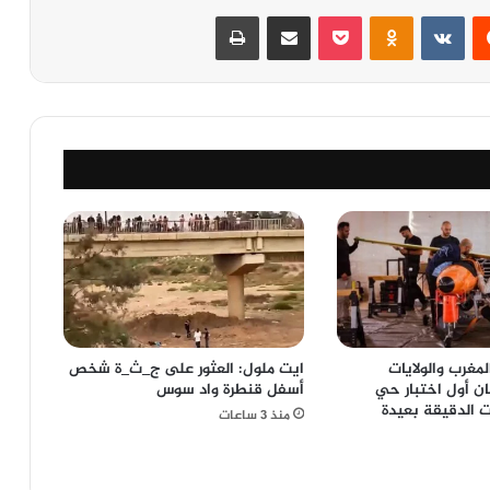
‏Reddit
‏VKontakte
Odnoklassniki
‫Pocket
مشاركة عبر البريد
طباعة
غرب والولايات
ايت ملول: العثور على ج_ث_ة شخص
ن أول اختبار حي
أسفل قنطرة واد سوس
ت الدقيقة بعيدة
منذ 3 ساعات