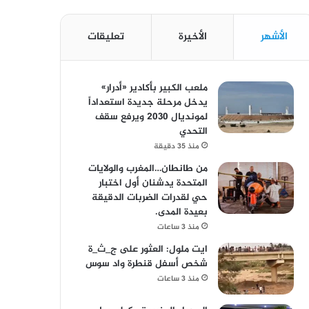
الأشهر
الأخيرة
تعليقات
ملعب الكبير بأكادير «أدرار»
يدخل مرحلة جديدة استعداداً
لمونديال 2030 ويرفع سقف
التحدي
منذ 35 دقيقة
من طانطان…المغرب والولايات
المتحدة يدشنان أول اختبار
حي لقدرات الضربات الدقيقة
بعيدة المدى.
منذ 3 ساعات
ايت ملول: العثور على ج_ث_ة
شخص أسفل قنطرة واد سوس
منذ 3 ساعات