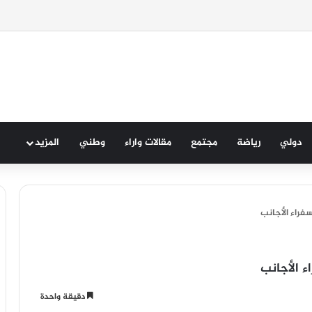
لى ج_ث_ة شخص أسفل قنطرة واد سوس
دولي
رياضة
مجتمع
مقالات واراء
وطني
المزيد
فراء الأجانب
ء الأجانب
دقيقة واحدة