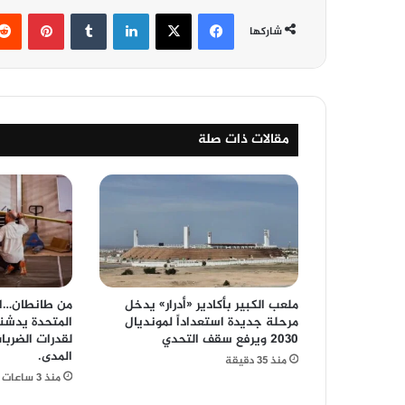
فيسبوك
‫X
لينكدإن
‏Tumblr
بينتيريست
شاركها
مقالات ذات صلة
ملعب الكبير بأكادير «أدرار» يدخل
من طانطان…الم
مرحلة جديدة استعداداً لمونديال
المتحدة يدشنا
2030 ويرفع سقف التحدي
لقدرات الضربا
المدى.
منذ 35 دقيقة
منذ 3 ساعات