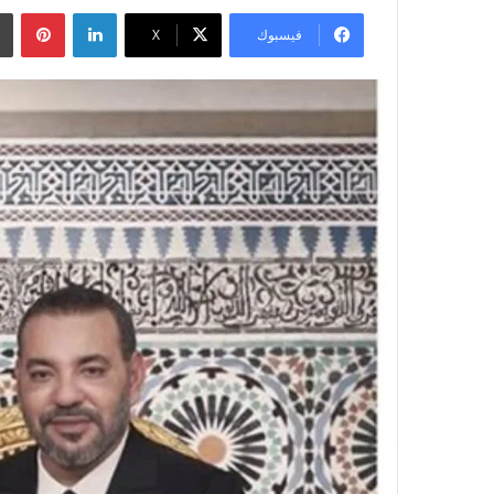
لينكدإن
بينتيريست
فيسبوك
‫X