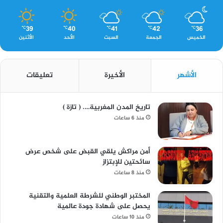
39
40
41
42
36
℃
℃
℃
℃
℃
الخميس
الجمعة
السبت
الأحد
الأثنين
الأشهر
الأخيرة
تعليقات
تاريخ المدن المغربية…. ( تازة )
منذ 6 ساعات
أمن مراكش يلقي القبض على شخص عرض
سائحتين للإبتزاز
منذ 8 ساعات
المختبر الوطني للشرطة العلمية والتقنية
يحصل على شهادة جودة عالمية
منذ 10 ساعات