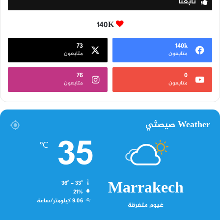
تابعنا
140K
73
140k
متابعون
متابعون
76
0
متابعون
متابعون
Weather صيصثي
35
℃
Marrakech
36º - 33º
21%
9.06 كيلومتر/ساعة
غيوم متفرقة