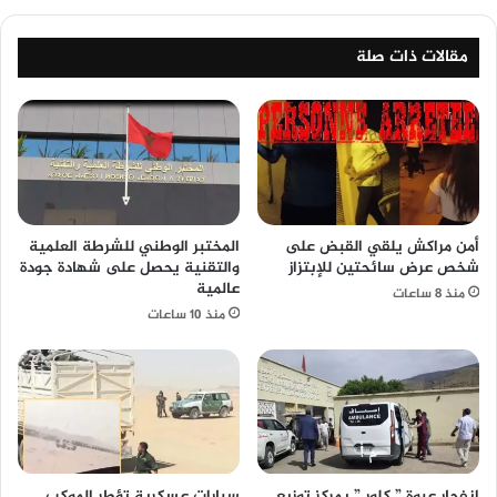
مقالات ذات صلة
أمن مراكش يلقي القبض على
المختبر الوطني للشرطة العلمية
شخص عرض سائحتين للإبتزاز
والتقنية يحصل على شهادة جودة
عالمية
منذ 8 ساعات
منذ 10 ساعات
انفجار عبوة ” كلور ” بمركز توزيع
سيارات عسكرية تؤطر الموكب..