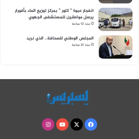
انفجار عبوة ” كلور ” بمركز توزيع الماء بأفورار
يرسل مواطنين للمستشفى الجهوي
منذ 12 ساعة
المجلس الوطني للصحافة.. الذي نريد
منذ 21 ساعة
‫X
فيسبوك
‫YouTube
انستقرام