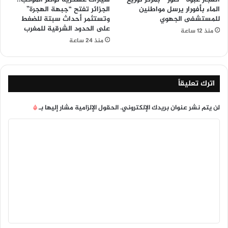
الماء بأفورار يرسل مواطنين
الجزائر تفتح “جبهة الهجرة”
للمستشفى الجهوي
وتستثمر أحداث سبتة للضغط
على الحدود الشرقية للمغرب
منذ 12 ساعة
منذ 24 ساعة
اترك تعليقاً
لن يتم نشر عنوان بريدك الإلكتروني.
الحقول الإلزامية مشار إليها بـ
*
ا
ل
ت
ع
ل
ي
ق