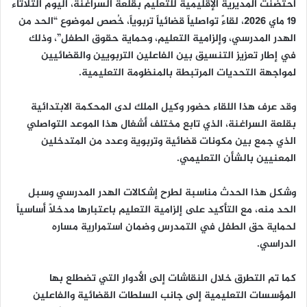
احتضنت المديرية الإقليمية للتعليم بقلعة السراغنة، اليوم الثلاثاء
19 ماي 2026، لقاءً تواصلياً قضائياً تربوياً، خُصص لموضوع “الحد من
الهدر المدرسي، وإلزامية التعليم، وحماية حقوق الطفل”، وذلك
في إطار تعزيز التنسيق بين الفاعلين التربويين والقضائيين
لمواجهة التحديات المرتبطة بالمنظومة التعليمية.
وقد عرف هذا اللقاء حضور وكيل الملك لدى المحكمة الابتدائية
بقلعة السراغنة، الذي تابع مختلف أشغال هذا الموعد التواصلي
الذي جمع بين مكونات قضائية وتربوية وعدد من المتدخلين
المعنيين بالشأن التعليمي.
وشكل هذا الحدث مناسبة لطرح إشكالات الهدر المدرسي وسبل
الحد منه، مع التأكيد على إلزامية التعليم باعتبارها مدخلاً أساسياً
لحماية حق الطفل في التمدرس وضمان استمرارية مساره
الدراسي.
كما تم التطرق خلال النقاشات إلى الأدوار التي تضطلع بها
المؤسسات التعليمية إلى جانب السلطات القضائية والفاعلين