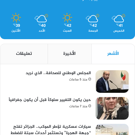
39
40
42
42
41
℃
℃
℃
℃
℃
الخميس
الجمعة
السبت
الأحد
الأثنين
الأشهر
الأخيرة
تعليقات
المجلس الوطني للصحافة.. الذي نريد
منذ 5 ساعات
حين يكون التغيير سلوكاً قبل أن يكون جغرافياً
منذ 7 ساعات
سيارات عسكرية تؤطر الموكب.. الجزائر تفتح
“جبهة الهجرة” وتستثمر أحداث سبتة للضغط