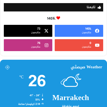
تابعنا
140K
73
140k
متابعون
متابعون
76
0
متابعون
متابعون
Weather صيصثي
26
℃
Marrakech
41º - 24º
51%
2.14 كيلومتر/ساعة
غيوم متفرقة