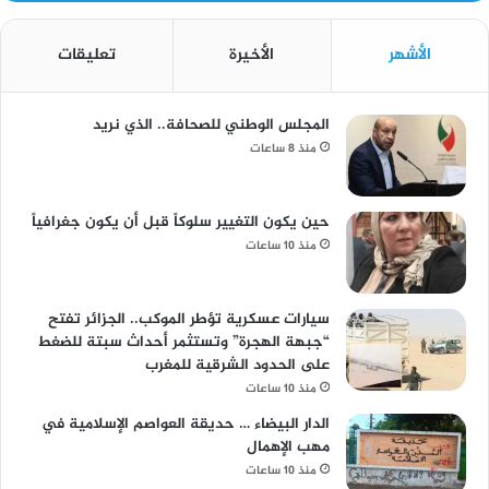
الأشهر
الأخيرة
تعليقات
المجلس الوطني للصحافة.. الذي نريد
منذ 8 ساعات
حين يكون التغيير سلوكاً قبل أن يكون جغرافياً
منذ 10 ساعات
سيارات عسكرية تؤطر الموكب.. الجزائر تفتح
“جبهة الهجرة” وتستثمر أحداث سبتة للضغط
على الحدود الشرقية للمغرب
منذ 10 ساعات
الدار البيضاء … حديقة العواصم الإسلامية في
مهب الإهمال
منذ 10 ساعات