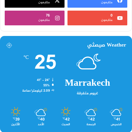
متابعون
متابعون
76
0
متابعون
متابعون
Weather صيصثي
25
℃
Marrakech
41º - 24º
55%
2.09 كيلومتر/ساعة
غيوم متفرقة
39
40
42
42
41
℃
℃
℃
℃
℃
الخميس
الجمعة
السبت
الأحد
الأثنين