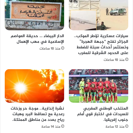
سيارات عسكرية تؤطر الموكب..
الدار البيضاء … حديقة العواصم
الجزائر تفتح “جبهة الهجرة”
الإسلامية في مهب الإهمال
وتستثمر أحداث سبتة للضغط
منذ 10 ساعات
على الحدود الشرقية للمغرب
منذ 10 ساعات
المنتخب الوطني المغربي
نشرة إنذارية.. موجة حر وزخات
للسيدات في اختبار قوي أمام
رعدية مع تساقط البرد وهبات
جنوب إفريقيا.
رياح بعدد من مناطق المملكة.
منذ 12 ساعة
منذ 14 ساعة