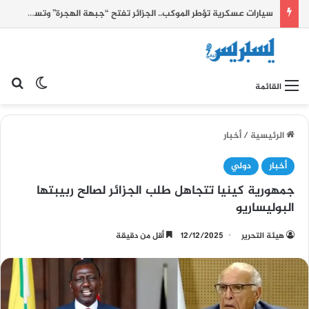
سيارات عسكرية تؤطر الموكب.. الجزائر تفتح “جبهة الهجرة” وتستثمر أحداث سبتة للضغط على الحدود الشرقية للمغرب
بح
الوضع ا
القائمة
الرئيسية
/
أخبار
أخبار
دولي
جمهورية كينيا تتجاهل طلب الجزائر لصالح ربيبتها
البوليساريو
هيئة التحرير
12/12/2025
أقل من دقيقة