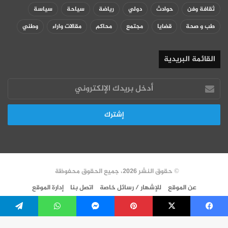
ثقافة وفن
حوادث
دولي
رياضة
سياحة
سياسة
طب و صحة
قضايا
مجتمع
محاكم
مقالات واراء
وطني
القائمة البريدية
أدخل
بريدك
الإلكتروني
© حقوق النشر 2026، جميع الحقوق محفوظة
عن الموقع
للإشهار / رسائل خاصة
اتصل بنا
إدارة الموقع
سياسة الخصوصية
VERSION FR
فيسبوك
‫X
بينتيريست
ماسنجر
واتساب
تيلقرام