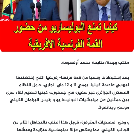
مكتب وجدة/متابعة محمد أوفطومة.
بعد إستبعادها رسميا من قمة فرنسا-إفريقيا التي إحتضنتها
نيروبي عاصمة كينيا، يومي 11 و 12 ماي الجاري، حاول النظام
العسكري الجزائري عبر سفيره في جمهورية كينيا تنظيم لقاء سري
بين ممثلين عن ميليشيات البوليساريو و رئيس البرلمان الكيني
موسى ويتانغولا.
و وفق المعطيات المتوفرة، قوبل هذا الطلب بالتجاهل التام من
الجانب الكيني، مما يعكس عزلة دبلوماسية متزايدة يعيشها