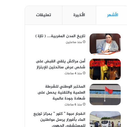
الأشهر
الأخيرة
تعليقات
تاريخ المدن المغربية…. ( تازة )
منذ ساعتين
أمن مراكش يلقي القبض على
شخص عرض سائحتين للإبتزاز
منذ 4 ساعات
المختبر الوطني للشرطة
العلمية والتقنية يحصل على
شهادة جودة عالمية
منذ 6 ساعات
انفجار عبوة ” كلور ” بمركز توزيع
الماء بأفورار يرسل مواطنين
للمستشفى الجهوي