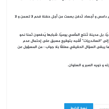
ام دامس و أجساد تُدفن بصمت من أجل حفنة فحم لا تسمن و لا
 بل مدينة تُنتج المآسي يوميًا. شبابها يُدفعون ثمنا نحو
إلى “الساندريات” أشبه بتوقيع مسبق على إحتمال عدم
نما يبقى السؤال الحقيقي معلقًا بلا جواب : من المسؤول عن
ه و ذويه الصبر و السلوان.
نسخ الرابط