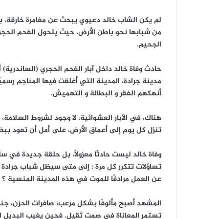
لم يكن الشاب خالد دعيوي يبحث عن مغامرة خارقة،
من شبابها نحو باطن الأرض، حيث يتحول الفحم الحجري
الجحيم.
حادث وفاة خالد داخل آبار الفحم الحجري (الساندرية) 
مدينة جرادة، المدينة التي أُغلقت فيها المناجم رسمي
أنهكهم الفقر و البطالة و التهميش.
هناك، في الآبار العشوائية، لا وجود لشروط السلامة،
تنزل كل يوم إلى أعماق الأرض، على أمل أن تعود ببضع
وفاة خالد ليست حادثًا معزولًا، بل حلقة جديدة في سل
تساؤلات تتكرر كل مرة : إلى متى سيظل شباب جرادة ي
عن العمل مرادفًا للموت في هذه المدينة المنسية ؟
المشهد أصبح مألوفًا بشكل مرعب؛ صافرات الحزن، جنا
تستمر المعاناة في صمت ثقيل. فحين يغيب البديل الحقي