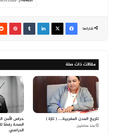
فيسبوك
‫X
لينكدإن
‏Tumblr
بينتيريست
شاركها
مقالات ذات صلة
تاريخ المدن المغربية…. ( تازة )
حراس الأمن ال
الصحة رفضًا ل
منذ ساعتين
الدراسي.