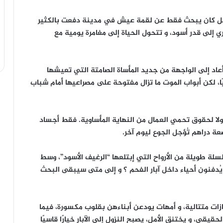
 بل كان يبحث فقط عن لقمة عيش في مدينة دفعت بالكثير
 إلى قدر أسود، و تتحول الحياة إلى مغامرة يومية مع
أعاد إلى الواجهة من جديد المأساة الصامتة التي تعيشها
ًا، لكن أبواب الموت ما تزال مفتوحة على مصراعيها أمام شباب
 ولا لحقوق تحمي العمال من النهاية المأساوية. فقط أجساد
ة دراهم تُؤجل الجوع ليوم آخر.
سلة طويلة من الأرواح التي إبتلعها “الرغيف الأسود”، وسط
ُدفنون أحياء داخل آبار الفحم ؟ و إلى متى سيبقى البحث
زات متتالية، و أمهات يودعن أبناءهن بقلوب مكسورة، فيما
قي، و يختنق الأمل، يصبح النزول إلى الآبار خيارًا قاسيًا