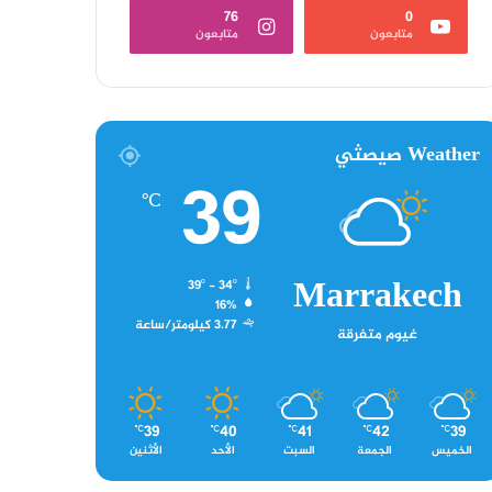
76
0
متابعون
متابعون
Weather صيصثي
39
℃
Marrakech
39º - 34º
16%
3.77 كيلومتر/ساعة
غيوم متفرقة
39
40
41
42
39
℃
℃
℃
℃
℃
الخميس
الجمعة
السبت
الأحد
الأثنين