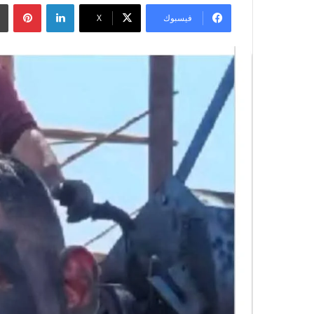
لينكدإن
بينتيريست
فيسبوك
‫X