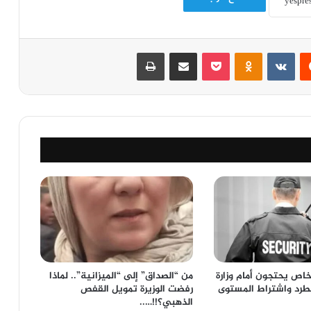
‏Reddit
‏VKontakte
Odnoklassniki
‫Pocket
مشاركة عبر البريد
طباعة
خاص يحتجون أمام وزارة
من “الصداق” إلى “الميزانية”.. لماذا
لطرد واشتراط المستوى
رفضت الوزيرة تمويل القفص
الذهبي؟!!…..