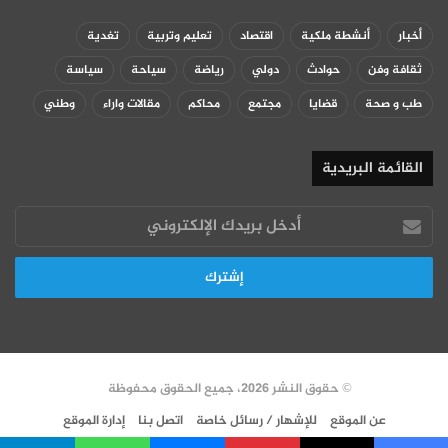
أخبار
أنشطة ملكية
اقتصاد
تعليم وتربية
تغدية
ثقافة وفن
حوادث
دولي
رياضة
سياحة
سياسة
طب و صحة
قضايا
مجتمع
محاكم
مقالات واراء
وطني
القائمة البريدية
أدخل
بريدك
الإلكتروني
© حقوق النشر 2026، جميع الحقوق محفوظة
عن الموقع
للإشهار / رسائل خاصة
اتصل بنا
إدارة الموقع