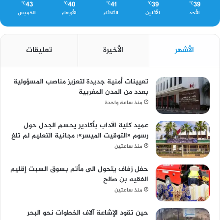
43
40
41
39
39
℃
℃
℃
℃
℃
الأحد
الأثنين
الثلاثاء
الأربعاء
الخميس
الأشهر
الأخيرة
تعليقات
تعيينات أمنية جديدة لتعزيز مناصب المسؤولية
بعدد من المدن المغربية
منذ ساعة واحدة
عميد كلية الآداب بأكادير يحسم الجدل حول
رسوم «التوقيت الميسر»: مجانية التعليم لم تلغ
منذ ساعتين
حفل زفاف يتحول الى مأتم بسوق السبت إقليم
الفقيه بن صالح
منذ ساعتين
حين تقود الإشاعة آلاف الخطوات نحو البحر