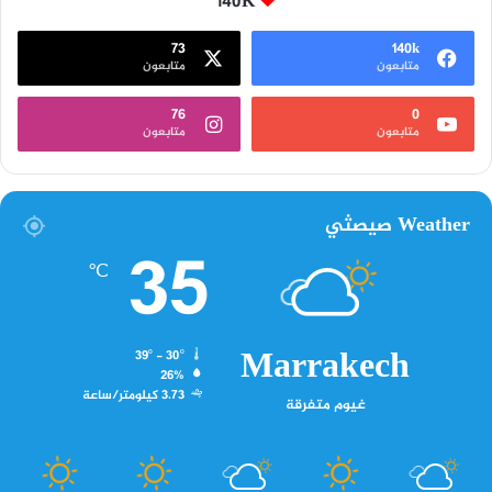
140K
73
140k
متابعون
متابعون
76
0
متابعون
متابعون
Weather صيصثي
35
℃
Marrakech
39º - 30º
26%
3.73 كيلومتر/ساعة
غيوم متفرقة