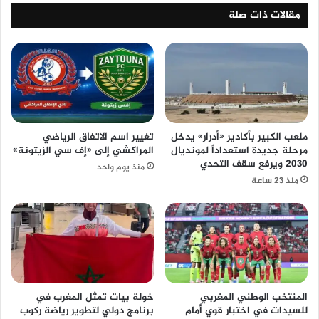
مقالات ذات صلة
ملعب الكبير بأكادير «أدرار» يدخل
تغيير اسم الاتفاق الرياضي
مرحلة جديدة استعداداً لمونديال
المراكشي إلى «إف سي الزيتونة»
2030 ويرفع سقف التحدي
منذ يوم واحد
منذ 23 ساعة
المنتخب الوطني المغربي
خولة بيات تمثل المغرب في
للسيدات في اختبار قوي أمام
برنامج دولي لتطوير رياضة ركوب