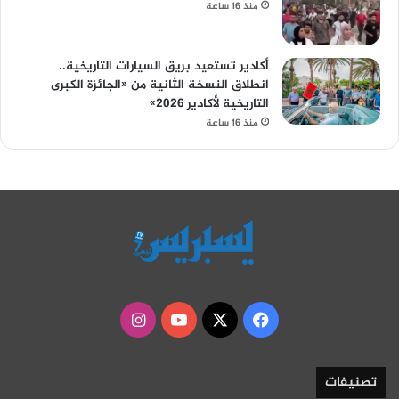
منذ 16 ساعة
أكادير تستعيد بريق السيارات التاريخية..
انطلاق النسخة الثانية من «الجائزة الكبرى
التاريخية لأكادير 2026»
منذ 16 ساعة
‫X
فيسبوك
‫YouTube
انستقرام
تصنيفات