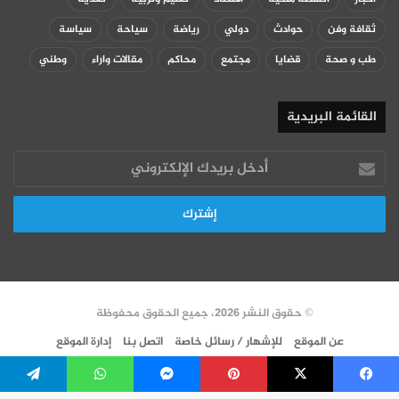
ثقافة وفن
حوادث
دولي
رياضة
سياحة
سياسة
طب و صحة
قضايا
مجتمع
محاكم
مقالات واراء
وطني
القائمة البريدية
أدخل
بريدك
الإلكتروني
© حقوق النشر 2026، جميع الحقوق محفوظة
عن الموقع
للإشهار / رسائل خاصة
اتصل بنا
إدارة الموقع
سياسة الخصوصية
VERSION FR
فيسبوك
‫X
بينتيريست
ماسنجر
واتساب
تيلقرام