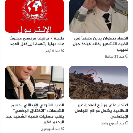
القضاء بتطوان يدين متهماً في
طنجة / توقيف فرنسي مبحوث
قضية التشهير بقائد قيادة جبل
عنه دوليا بتهمة ال_قتل العمد
لحبيب
منذ 6 أيام
منذ 23 ساعة
اعتداء على مرشح للهجرة غير
الطب الشرعي الإيطالي يحسم
النظامية يشعل مواقع التواصل
الشبهات: “الاختناق الوضعي”
الإجتماعي
يقلب معطيات قضية الشهيد عبد
الرحيم فقير
منذ أسبوع واحد
منذ أسبوعين