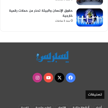
حقوق الإنسان والبيئة تحذر من حملات رقمية
خارجية
منذ 3 ساعات
‫X
فيسبوك
‫YouTube
انستقرام
تصنيفات
أخبار
أنشطة ملكية
اقتصاد
تعليم وتربية
تغدية