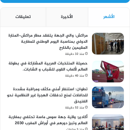
الأشهر
الأخيرة
تعليقات
مراكش: والي الجهة يتفقد مطار مراكش-المنارة
الدولي بمناسبة اليوم الوطني للمغاربة
المقيمين بالخارج
منذ 32 دقيقة
حصيلة المنتخبات العربية المشاركة في بطولة
العالم لألعاب القوى للشباب و الشابات.
منذ 40 دقيقة
تطوان: استنفار أمني مكثف ومراقبة مشددة
للحافلات لمنع تدفقات الهجرة غير النظامية نحو
الفنيدق
منذ 52 دقيقة
أكادير: ولاية جهة سوس ماسة تحتفي بمغاربة
العالم وتبرز دورهم في أوراش المغرب 2030
منذ 3 ساعات