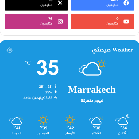
73
140k
متابعون
متابعون
76
0
متابعون
متابعون
Weather صيصثي
35
℃
Marrakech
35º - 31º
25%
3.82 كيلومتر/ساعة
غيوم متفرقة
41
39
42
38
34
℃
℃
℃
℃
℃
الأثنين
الثلاثاء
الأربعاء
الخميس
الجمعة