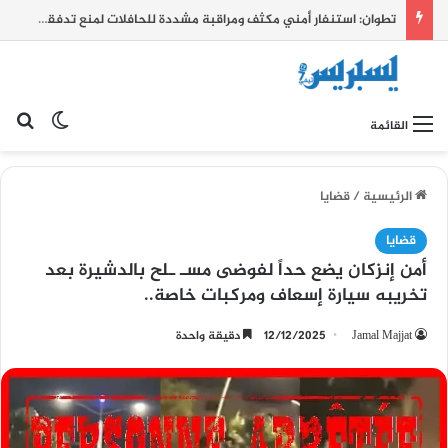
تطوان: استنفار أمني مكثف ومراقبة مشددة للحافلات لمنع تدفقات الهجرة غير النظامية نحو الفنيدق
بح
الوضع ا
القائمة
الرئيسية
/
قضايا
قضايا
أمن إنزكان يضع حداً لفوضى مسـ ـلح بالدشيرة بعد
تخريبه سيارة إسعاف ومركبات خاصة..
Jamal Majjat
12/12/2025
دقيقة واحدة