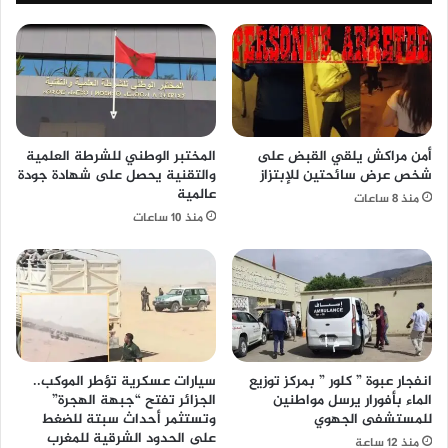
أمن مراكش يلقي القبض على
المختبر الوطني للشرطة العلمية
شخص عرض سائحتين للإبتزاز
والتقنية يحصل على شهادة جودة
عالمية
منذ 8 ساعات
منذ 10 ساعات
انفجار عبوة ” كلور ” بمركز توزيع
سيارات عسكرية تؤطر الموكب..
الماء بأفورار يرسل مواطنين
الجزائر تفتح “جبهة الهجرة”
للمستشفى الجهوي
وتستثمر أحداث سبتة للضغط
على الحدود الشرقية للمغرب
منذ 12 ساعة