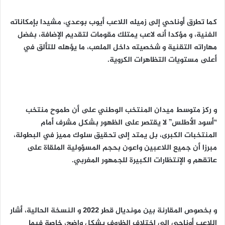
كما تطرق أوناحي إلى زميله اللاعب أيوب بوعدي، مشيدا بإمكاناته
الفنية، و مؤكدا أنه لاعب يمتلك مقومات لتقديم الإضافة، بفضل
مهاراته التقنية و شخصيته داخل الملعب، ما يؤهله للتألق في
أعلى مستويات التظاهرات الكروية.
و ركز متوسط ميدان المنتخب الوطني على أن طموح منتخب
“أسود الأطلس” لا يقتصر على الظهور بشكل مشرف أمام
المنتخبات الكبرى، بل يمتد إلى تحقيق سلوك مميز في البطولة،
مبرزا أن جميع اللاعبين واعون بحجم المسؤولية الملقاة على
عاتقهم و الإنتظارات الكبيرة للجمهور المغربي.
و بخصوص المقارنة بين مونديال قطر 2022 و النسخة الحالية، أشار
اللاعب أوناحي إلى إختلاف الظروف بشكل واضح، خاصة فيما