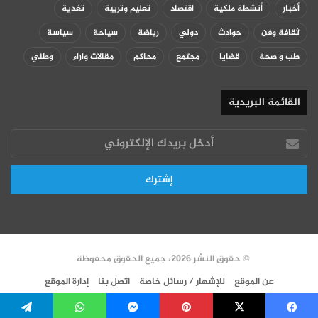
أخبار
أنشطة ملكية
اقتصاد
تعليم وتربية
تغدية
ثقافة وفن
حوادث
دولي
رياضة
سياحة
سياسة
طب و صحة
قضايا
مجتمع
محاكم
مقالات واراء
وطني
القائمة البريدية
أدخل
بريدك
الإلكتروني
© حقوق النشر 2026، جميع الحقوق محفوظة
عن الموقع
للإشهار / رسائل خاصة
اتصل بنا
إدارة الموقع
سياسة الخصوصية
VERSION FR