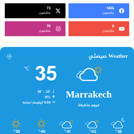
73
140k
متابعون
متابعون
76
0
متابعون
متابعون
Weather صيصثي
35
℃
Marrakech
36º - 33º
21%
9.06 كيلومتر/ساعة
غيوم متفرقة
39
40
41
42
36
℃
℃
℃
℃
℃