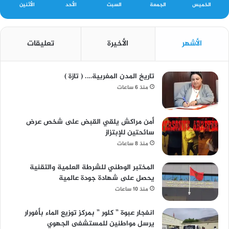
الخميس
الجمعة
السبت
الأحد
الأثنين
الأشهر
الأخيرة
تعليقات
تاريخ المدن المغربية…. ( تازة )
منذ 6 ساعات
أمن مراكش يلقي القبض على شخص عرض
سائحتين للإبتزاز
منذ 8 ساعات
المختبر الوطني للشرطة العلمية والتقنية
يحصل على شهادة جودة عالمية
منذ 10 ساعات
انفجار عبوة ” كلور ” بمركز توزيع الماء بأفورار
يرسل مواطنين للمستشفى الجهوي