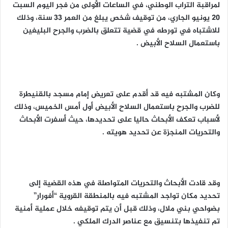
لمراقبة التراب الوطني، في الساعات الأولى من فجر اليوم السبت
20 يونيو الجاري، من توقيف شخص يبلغ من العمر 33 سنة، وذلك
للاشتباه في تورطه في قضية تتعلق بالضرب والجرح البليغين
باستعمال السلاح الأبيض .
وكان المشتبه فيه قد أقدم على تعريض إمام مسجد بالقنيطرة
للضرب والجرح باستعمال السلاح الأبيض أول أمس الخميس، وذلك
لأسباب تعكف الأبحاث حاليا على تحديدها، حيث أسفرت الأبحاث
والتحريات المنجزة عن تحديد هويته .
وقد قادت الأبحاث والتحريات المتواصلة في هذه القضية إلى
تحديد مكان تواجد المشتبه فيه بالمنطقة القروية “أفورار”
بضواحي بني ملال، وذلك قبل أن يتم توقيفه خلال عملية أمنية
تم تنفيذها بتنسيق مع عناصر الدرك الملكي .