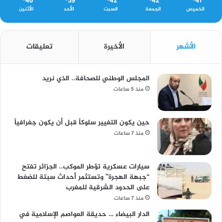
40
39
42
42
41
الخميس
الجمعة
السبت
الأحد
الأثنين
الأشهر
الأخيرة
تعليقات
المجلس الوطني للصحافة.. الذي نريد
منذ 5 ساعات
حين يكون التغيير سلوكاً قبل أن يكون جغرافياً
منذ 7 ساعات
سيارات عسكرية تؤطر الموكب.. الجزائر تفتح
“جبهة الهجرة” وتستثمر أحداث سبتة للضغط
على الحدود الشرقية للمغرب
منذ 7 ساعات
الدار البيضاء … حديقة العواصم الإسلامية في