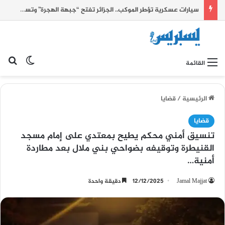
سيارات عسكرية تؤطر الموكب.. الجزائر تفتح “جبهة الهجرة” وتستثمر أحداث سبتة للضغط على الحدود الشرقية للمغرب
بح
الوضع ا
القائمة
الرئيسية
/
قضايا
قضايا
تنسيق أمني محكم يطيح بمعتدي على إمام مسجد
القنيطرة وتوقيفه بضواحي بني ملال بعد مطاردة
أمنية…
Jamal Majjat
12/12/2025
دقيقة واحدة