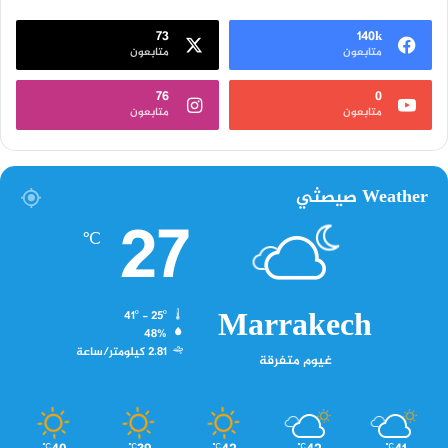
73
140k
متابعون
متابعون
76
0
متابعون
متابعون
Weather صيصثي
27
℃
Marrakech
41º - 25º
48%
2.81 كيلومتر/ساعة
غيوم متفرقة
℃
℃
℃
℃
℃