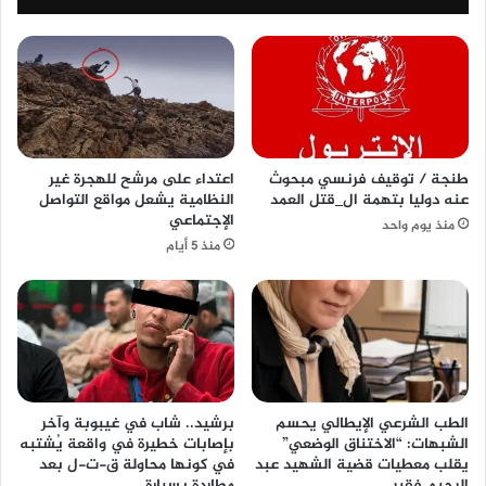
طنجة / توقيف فرنسي مبحوث
اعتداء على مرشح للهجرة غير
عنه دوليا بتهمة ال_قتل العمد
النظامية يشعل مواقع التواصل
الإجتماعي
منذ يوم واحد
منذ 5 أيام
الطب الشرعي الإيطالي يحسم
برشيد.. شاب في غيبوبة وآخر
الشبهات: “الاختناق الوضعي”
بإصابات خطيرة في واقعة يُشتبه
يقلب معطيات قضية الشهيد عبد
في كونها محاولة ق-ت-ل بعد
الرحيم فقير
مطاردة بسيارة