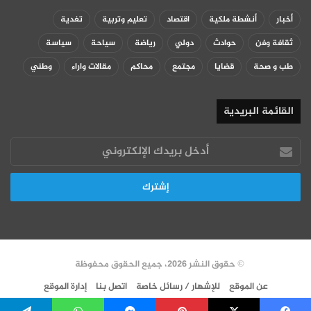
أخبار
أنشطة ملكية
اقتصاد
تعليم وتربية
تغدية
ثقافة وفن
حوادث
دولي
رياضة
سياحة
سياسة
طب و صحة
قضايا
مجتمع
محاكم
مقالات واراء
وطني
القائمة البريدية
أدخل
بريدك
الإلكتروني
© حقوق النشر 2026، جميع الحقوق محفوظة
عن الموقع
للإشهار / رسائل خاصة
اتصل بنا
إدارة الموقع
سياسة الخصوصية
VERSION FR