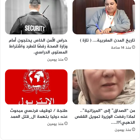
تاريخ المدن المغربية…. ( تازة )
حراس الأمن الخاص يحتجون أمام
وزارة الصحة رفضًا للطرد واشتراط
منذ 14 ساعة
المستوى الدراسي.
منذ يومين
من “الصداق” إلى “الميزانية”..
طنجة / توقيف فرنسي مبحوث
لماذا رفضت الوزيرة تمويل القفص
عنه دوليا بتهمة ال_قتل العمد
الذهبي؟!!…..
منذ يومين
منذ يومين