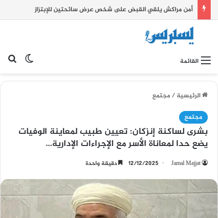
أمن مراكش يلقي القبض على شخص عرض سائحتين للإبتزاز
بح
الوضع ا
القائمة
الرئيسية
/
مجتمع
مجتمع
بشرى لساكنة إنزكان: تعيين طبيب لمعاينة الوفيات
يضع حدا لمعاناة الأسر مع الإجراءات الإدارية…
Jamal Majjat
12/12/2025
دقيقة واحدة