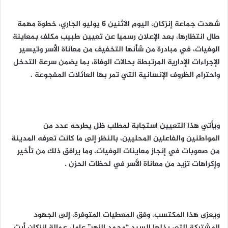
شهدت جماعة إنزكان، اليوم الاثنين 6 يوليو الجاري، خطوة مهمة
طال انتظارها، بعد الإعلان رسميا عن تعيين طبيب مكلف بمعاينة
الوفيات، في مبادرة من شأنها التخفيف من معاناة الأسر وتيسير
الإجراءات الإدارية المرتبطة بحالات الوفاة، بما يضمن سرعة التدخل
واحترام الظروف الإنسانية التي تمر بها العائلات المفجوعة .
ويأتي هذا التعيين استجابة لمطلب ظل يطرحه عدد من
المواطنين والفاعلين المحليين، بالنظر إلى ما كانت تعرفه المدينة
من صعوبات في إنجاز معاينات الوفيات، وما يرافق ذلك من تأخير
وإكراهات تزيد من معاناة الأسر في لحظات الحزن .
ويعزى هذا المكتسب، وفق المعطيات المتوفرة، إلى الجهود
المشتركة التي بذلها السيد “محمد الزهر” عامل عمالة إنزكان أيت