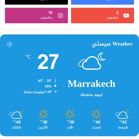
76
0
متابعون
متابعون
Weather صيصثي
27
℃
Marrakech
42º - 25º
49%
1.97 كيلومتر/ساعة
غيوم متفرقة
40
38
39
40
42
℃
℃
℃
℃
℃
الجمعة
السبت
الأحد
الأثنين
الثلاثاء