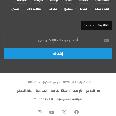
طب و صحة
قضايا
مجتمع
محاكم
مقالات واراء
وطني
القائمة البريدية
أدخل
بريدك
الإلكتروني
© حقوق النشر 2026، جميع الحقوق محفوظة
عن الموقع
للإشهار / رسائل خاصة
اتصل بنا
إدارة الموقع
سياسة الخصوصية
VERSION FR
‫X
فيسبوك
‫YouTube
انستقرام