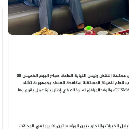
استقبل السيد هشام البلاوي الوكيل العام للملك لدى محكمة النقض رئيس النيابة العامة، صباح اليوم الخميس 09
اط، المراقب العام للهيئة المستقلة لمكافحة الفساد بجمهورية تشاد
برئاسة السيد OUSMANE ABDERAMANE DJOUGOUROU، والوفدالمرافق له، وذلك في إطار زيارة عمل يقوم بها
تبادل الخبرات والتجارب بين المؤسستين، لاسيما في المجالات