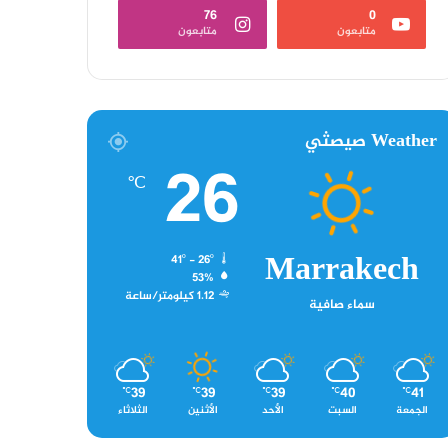
76
0
متابعون
متابعون
Weather صيصثي
26
℃
Marrakech
41º - 26º
53%
1.12 كيلومتر/ساعة
سماء صافية
39
39
39
40
41
℃
℃
℃
℃
℃
الجمعة
السبت
الأحد
الأثنين
الثلاثاء