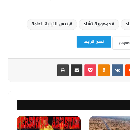
اد
جمهورية تشاد
رئيس النيابة العامة
نسخ الرابط
‏Reddit
‏VKontakte
Odnoklassniki
‫Pocket
مشاركة عبر البريد
طباعة