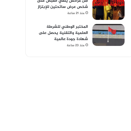
أمن مراكش يلقي القبض على
شخص عرض سائحتين للإبتزاز
منذ 21 ساعة
المختبر الوطني للشرطة
العلمية والتقنية يحصل على
شهادة جودة عالمية
منذ 23 ساعة