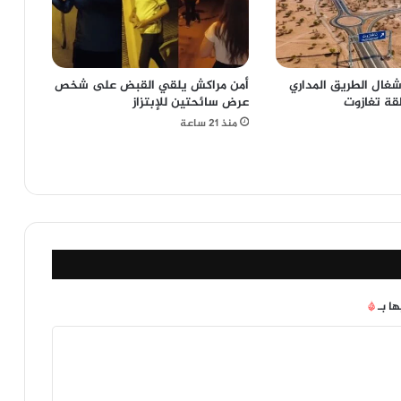
غال الطريق المداري
أمن مراكش يلقي القبض على شخص
قة تغازوت
عرض سائحتين للإبتزاز
منذ 21 ساعة
ها بـ
*