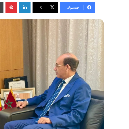
لينكدإن
بينتيريست
فيسبوك
‫X