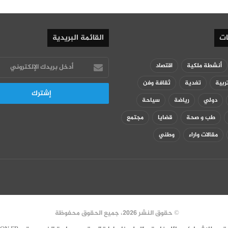
ات
القائمة البريدية
أدخل
أنشطة ملكية
اقتصاد
بريدك
ربية
تغدية
ثقافة وفن
الإلكتروني
دولي
رياضة
سياحة
طب و صحة
قضايا
مجتمع
مقالات واراء
وطني
© حقوق النشر 2026، جميع الحقوق محفوظة