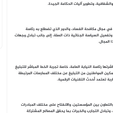
والشفافية، وتطوير آليات الحكامة الجيدة.
 في مجال مكافحة الفساد، والدور الذي تضطلع به رئاسة
ق، وتفعيل السياسة الجنائية ذات الصلة، إلى جانب تبادل وجهات
 المجال.
رتها رئاسة النيابة العامة، خاصة تجربة الخط المباشر للتبليغ
ساد والرشوة، ومشروع منصة “e_TABLIGH” لتمكين المواطنين من التبليغ عن مختلف الممارسات المرتبطة
ربة تعتمد أحدث التقنيات الرقمية.
والتعاون بين المؤسستين، والانفتاح على مختلف المبادرات
، وتبادل التجارب والخبرات بما يحقق المصالح المشتركة