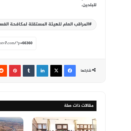
للبلدين.
المراقب العام للهيئة المستقلة لمكافحة الفس
فيسبوك
‫X
لينكدإن
‏Tumblr
بينتيريست
شاركها
مقالات ذات صلة