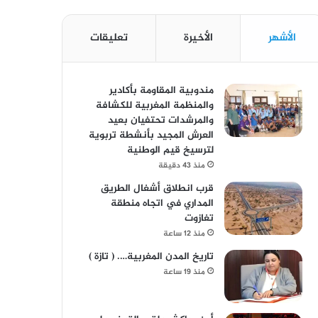
الأشهر
الأخيرة
تعليقات
مندوبية المقاومة بأكادير
والمنظمة المغربية للكشافة
والمرشدات تحتفيان بعيد
العرش المجيد بأنشطة تربوية
لترسيخ قيم الوطنية
منذ 43 دقيقة
قرب انطلاق أشغال الطريق
المداري في اتجاه منطقة
تغازوت
منذ 12 ساعة
تاريخ المدن المغربية…. ( تازة )
منذ 19 ساعة