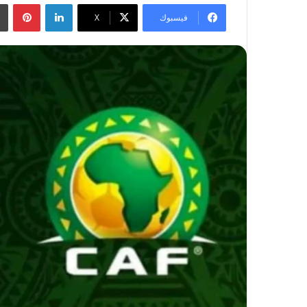
لينكدإن
بينتيريست
فيسبوك
‫X