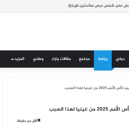
بض على شخص عرض سائحتين للإبتزاز
دولي
رياضة
مجتمع
مقالات واراء
وطني
المزيد
من غينيا لهذا السبب
يا لهذا السبب
أقل من دقيقة