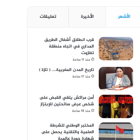
الأشهر
الأخيرة
تعليقات
قرب انطلاق أشغال الطريق
المداري في اتجاه منطقة
تغازوت
منذ 11 ساعة
تاريخ المدن المغربية…. ( تازة )
منذ 17 ساعة
أمن مراكش يلقي القبض على
شخص عرض سائحتين للإبتزاز
منذ 19 ساعة
المختبر الوطني للشرطة
العلمية والتقنية يحصل على
شهادة جودة عالمية