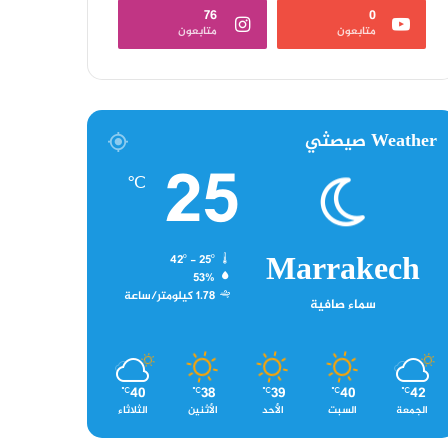
76
0
متابعون
متابعون
Weather صيصثي
25
℃
Marrakech
42º - 25º
53%
1.78 كيلومتر/ساعة
سماء صافية
40
38
39
40
42
℃
℃
℃
℃
℃
الجمعة
السبت
الأحد
الأثنين
الثلاثاء