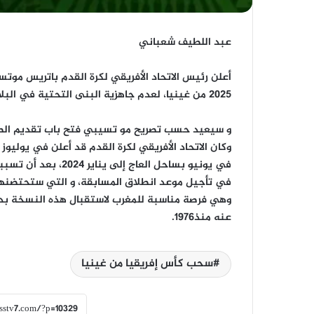
عبد اللطيف شعباني
أعلن رئيس الاتحاد الأفريقي لكرة القدم باتريس م
2025 من غينيا، لعدم جاهزية البنى التحتية في البلاد.
و سيعيد حسب تصريح مو تسيبي فتح باب تقديم الطلب
في يونيو بساحل العا
في تأجيل موعد انطلاق المسابقة، و التي ستحتضنها
وهي فرصة مناسبة للمغرب لاستقبال هذه النسخة بدلا 
عنه منذ1976.
سحب كأس إفريقيا من غينيا