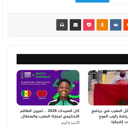
‏Reddit
‏VKontakte
Odnoklassniki
‫Pocket
مشاركة عبر البريد
طباعة
ثل المغرب في برنامج
كان السيدات 2026 .. تعيين الطاقم
ياضة ركوب الموج
التحكيمي لمباراة المغرب والسنغال.
 إفريقيا.
منذ 4 أيام