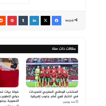
فيسبوك
‫X
لينكدإن
‏Tumblr
بينتيريست
شاركها
مقالات ذات صلة
المنتخب الوطني المغربي للسيدات
خولة بيات تم
في اختبار قوي أمام جنوب إفريقيا.
دولي لتطوير ر
النسوية بجنوب
منذ يومين