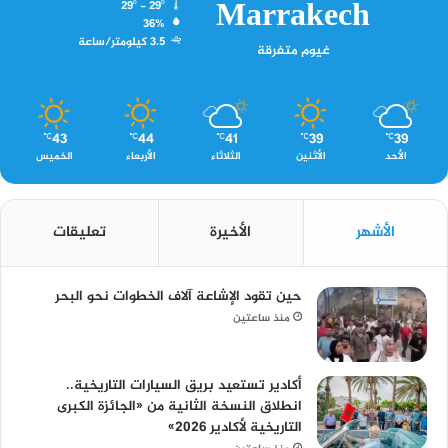
Marrakech
29º - 29º
36%
3.5 كيلومتر/ساعة
غيوم متفرقة
43
44
41
39
39
℃
℃
℃
℃
℃
الأحد
الأثنين
الثلاثاء
الأربعاء
الخميس
الأشهر
الأخيرة
تعليقات
حين تقود الإشاعة آلاف الخطوات نحو البحر
منذ ساعتين
أكادير تستعيد بريق السيارات التاريخية..
انطلاق النسخة الثانية من «الجائزة الكبرى
التاريخية لأكادير 2026»