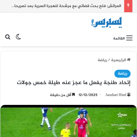
العرائش: فتح بحث قضائي مع مرشحة للهجرة السرية بعد تصريحات زائفة واتهامات كيدية بشأن أحداث الفنيدق وسبتة
بح
الوضع ا
القائمة
الرئيسية
/
رياضة
رياضة
إتحاد طنجة يفعل ما عجز عنه طيلة خمس جولات
Jaouhari Hind
12/12/2025
أقل من دقيقة