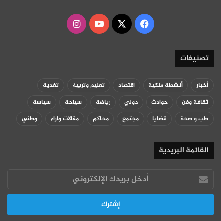
‫X
فيسبوك
‫YouTube
انستقرام
تصنيفات
أخبار
أنشطة ملكية
اقتصاد
تعليم وتربية
تغدية
ثقافة وفن
حوادث
دولي
رياضة
سياحة
سياسة
طب و صحة
قضايا
مجتمع
محاكم
مقالات واراء
وطني
القائمة البريدية
أدخل
بريدك
الإلكتروني