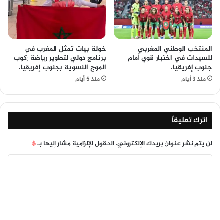
المنتخب الوطني المغربي
خولة بيات تمثل المغرب في
للسيدات في اختبار قوي أمام
برنامج دولي لتطوير رياضة ركوب
جنوب إفريقيا.
الموج النسوية بجنوب إفريقيا.
منذ 3 أيام
منذ 5 أيام
اترك تعليقاً
لن يتم نشر عنوان بريدك الإلكتروني.
الحقول الإلزامية مشار إليها بـ
*
ا
ل
ت
ع